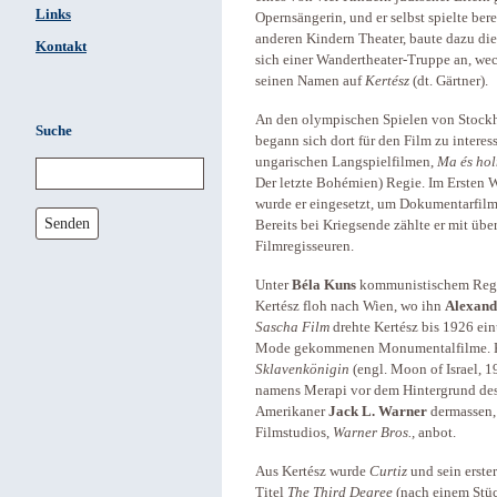
Links
Opernsängerin, und er selbst spielte ber
anderen Kindern Theater, baute dazu die
Kontakt
sich einer Wandertheater-Truppe an, we
seinen Namen auf
Kertész
(dt. Gärtner).
An den olympischen Spielen von Stockh
Suche
begann sich dort für den Film zu interess
ungarischen Langspielfilmen,
Ma és ho
Der letzte Bohémien) Regie. Im Ersten W
wurde er eingesetzt, um Dokumentarfilm
Senden
Bereits bei Kriegsende zählte er mit üb
Filmregisseuren.
Unter
Béla Kuns
kommunistischem Regim
Kertész floh nach Wien, wo ihn
Alexand
Sascha Film
drehte Kertész bis 1926 ei
Mode gekommenen Monumentalfilme. Kert
Sklavenkönigin
(engl. Moon of Israel, 
namens Merapi vor dem Hintergrund de
Amerikaner
Jack L. Warner
dermassen, 
Filmstudios,
Warner Bros.,
anbot.
Aus Kertész wurde
Curtiz
und sein erster
Titel
The Third Degree
(nach einem Stüc