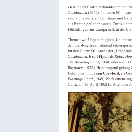
Zu Michael Curtiz‘ bekanntesten und zu
Casablanca
(1942). In dessen Filmtea
zahlreiche weitere Flüchtlinge und Exil
aus Europa geflohen waren. Curtiz unte
Flüchtlingen aus Europa half, in der U.S
Themen wie Ungerechtigkeit, Unterdrück
den Star-Regisseur während seiner ges
für den Curtiz-Stil wurde der „Held wid
Casablanca
,
Eroll Flynn
als
Robin Ho
The Breaking Point
, 1950) oder auch
El
Rhythmus
, 1958). Herausragend gelang C
Heldinnnen mit
Joan Crawford
, als Ge
Flamingo Road
(1949). Nach einem ungl
Curtiz am 10. April 1962 im Alter von 7