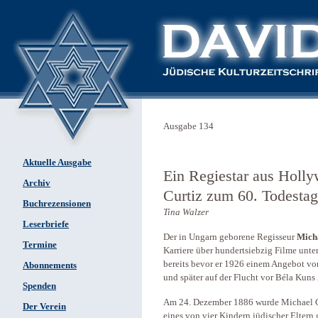
Ausgabe 134
Aktuelle Ausgabe
Ein Regiestar aus Holl
Archiv
Curtiz zum 60. Todestag
Buchrezensionen
Tina Walzer
Leserbriefe
Der in Ungarn geborene Regisseur
Mich
Termine
Karriere über hundertsiebzig Filme unter
bereits bevor er 1926 einem Angebot v
Abonnements
und später auf der Flucht vor Béla Kuns
Spenden
Am 24. Dezember 1886 wurde Michael C
Der Verein
eines von vier Kindern jüdischer Eltern 