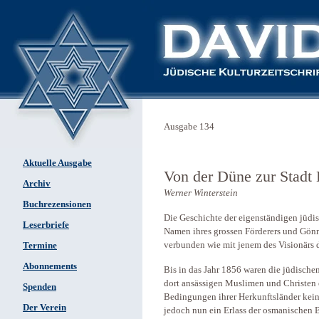
Ausgabe 134
Aktuelle Ausgabe
Von der Düne zur Stadt
Archiv
Werner Winterstein
Buchrezensionen
Die Geschichte der eigenständigen jüdi
Leserbriefe
Namen ihres grossen Förderers und Gön
verbunden wie mit jenem des Visionärs 
Termine
Abonnements
Bis in das Jahr 1856 waren die jüdische
dort ansässigen Muslimen und Christen 
Spenden
Bedingungen ihrer Herkunftsländer kei
Der Verein
jedoch nun ein Erlass der osmanischen B