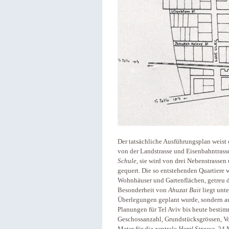
Der tatsächliche Ausführungsplan weist 
von der Landstrasse und Eisenbahntrass
Schule
, sie wird von drei Nebenstrasse
gequert. Die so entstehenden Quartiere w
Wohnhäuser und Gartenflächen, getreu d
Besonderheit von
Ahuzat Bait
liegt unte
Überlegungen geplant wurde, sondern auc
Planungen für Tel Aviv bis heute besti
Geschossanzahl, Grundstücksgrössen, Vo
Meter für die zentrale
Herzl Strasse
, 24 