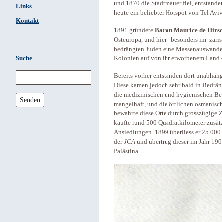
und 1870 die Stadtmauer fiel, entstande
Links
heute ein beliebter Hotspot von Tel Aviv
Kontakt
1891 gründete
Baron Maurice de Hirs
Osteuropa, und hier besonders im zari
bedrängten Juden eine Massenauswanderu
Suche
Kolonien auf von ihr erworbenem Land –
Bereits vorher entstanden dort unabhä
Diese kamen jedoch sehr bald in Bedrän
die medizinischen und hygienischen Bed
Senden
mangelhaft, und die örtlichen osmanisc
bewahrte diese Orte durch grosszügige
kaufte rund 500 Quadratkilometer zusätz
Ansiedlungen. 1899 überliess er 25.000
der
JCA
und übertrug dieser im Jahr 190
Palästina.