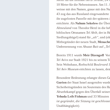
10 Meter für die Nebenstrassen. Am 11. 
weisse mit den Namen, graue mit den Num
43 zog das aus Russland eingewanderte
ihr zugelosten Parzelle mit der späteren
errichtete. Als
Nahum Sokolow
die Über
Altneuland
von Theodor Herzl in die he
biblischen Ortsnamen
Tel Abib
, der in 
Siedlungshügel)
stand für
„alt“,
und (o
Mitbegründer der neuen Stadt,
Menach
Umbenennung von
Ahuzat Bait
auf
„Tel
Bereits 1911 wurde
Meir Dizengoff
Vors
Tel Avivs
zur Stadt 1921 bis zu seinem T
Sein Wohnhaus,
Rothschild Boulevard 
Tel Aviv Museum
errichten zu lassen, de
Besondere Bedeutung erlangte dieses G
Gurion
der Staat Israel ausgerufen wurde
Sicherheitsgründen im Souterrain des Hau
Abwehrkampf gegen den Überfall seine
Yehuda Leib Fishman
und 33 Minuten 
ist gegründet, die Sitzung ist geschloss
Unabhängigkeit).