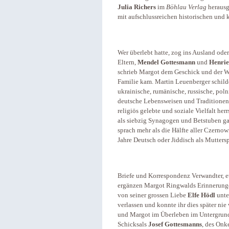
Julia
Richers
im
Böhlau Verlag
heraus
mit aufschlussreichen historischen und
Wer überlebt hatte, zog ins Ausland od
Eltern,
Mendel Gottesmann
und
Henrie
schrieb Margot dem Geschick und der Wil
Familie kam. Martin Leuenberger schild
ukrainische, rumänische, russische, poln
deutsche Lebensweisen und Traditionen 
religiös gelebte und soziale Vielfalt herr
als siebzig Synagogen und Betstuben ga
sprach mehr als die Hälfte aller Czerno
Jahre Deutsch oder Jiddisch als Muttersp
Briefe und Korrespondenz Verwandter, e
ergänzen Margot Ringwalds Erinnerunge
von seiner grossen Liebe
Elfe Hödl
unte
verlassen und konnte ihr dies später ni
und Margot im Überleben im Untergrund g
Schicksals
Josef Gottesmanns
, des Onke