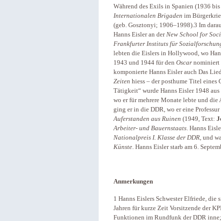
Während des Exils in Spanien (1936 bis
Internationalen Brigaden
im Bürgerkrie
(geb. Gosztonyi; 1906–1998).3 Im darauf
Hanns Eisler an der
New School for Soci
Frankfurter Instituts für Sozialforschun
lebten die Eislers in Hollywood, wo Han
1943 und 1944 für den
Oscar
nominiert
komponierte Hanns Eisler auch Das Lie
Zeiten
hiess – der posthume Titel eines
Tätigkeit“ wurde Hanns Eisler 1948 aus
wo er für mehrere Monate lebte und die 
ging er in die DDR, wo er eine Professur
Auferstanden aus Ruinen
(1949, Text:
J
Arbeiter- und Bauernstaats
. Hanns Eisl
Nationalpreis I. Klasse der DDR
, und w
Künste
. Hanns Eisler starb am 6. Septem
Anmerkungen
1 Hanns Eislers Schwester Elfriede, die 
Jahren für kurze Zeit Vorsitzende der KP
Funktionen im Rundfunk der DDR inne; ht