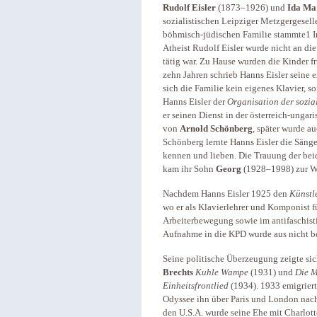
Rudolf Eisler
(1873–1926) und
Ida Mar
sozialistischen Leipziger Metzgergesell
böhmisch-jüdischen Familie stammte1 Im
Atheist Rudolf Eisler wurde nicht an die
tätig war. Zu Hause wurden die Kinder f
zehn Jahren schrieb Hanns Eisler seine
sich die Familie kein eigenes Klavier, s
Hanns Eisler der
Organisation der sozial
er seinen Dienst in der österreich-unga
von
Arnold Schönberg
, später wurde a
Schönberg lernte Hanns Eisler die Säng
kennen und lieben. Die Trauung der bei
kam ihr Sohn
Georg
(1928–1998) zur Wel
Nachdem Hanns Eisler 1925 den
Künstl
wo er als Klavierlehrer und Komponist fü
Arbeiterbewegung sowie im antifaschist
Aufnahme in die KPD wurde aus nicht b
Seine politische Überzeugung zeigte si
Brechts
Kuhle Wampe
(1931) und
Die M
Einheitsfrontlied
(1934). 1933 emigriert
Odyssee ihn über Paris und London nach 
den U.S.A. wurde seine Ehe mit Charlot