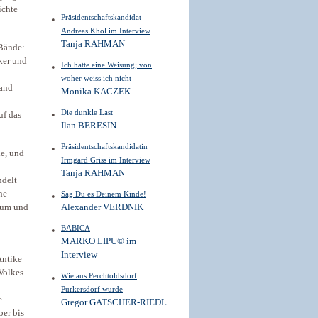
ichte
Präsidentschaftskandidat
Andreas Khol im Interview
Tanja RAHMAN
 Bände:
ker und
Ich hatte eine Weisung; von
woher weiss ich nicht
land
Monika KACZEK
Die dunkle Last
uf das
Ilan BERESIN
Präsidentschaftskandidatin
ie, und
Irmgard Griss im Interview
Tanja RAHMAN
ndelt
ne
Sag Du es Deinem Kinde!
rium und
Alexander VERDNIK
BABICA
MARKO LIPU© im
Interview
Antike
Volkes
Wie aus Perchtoldsdorf
Purkersdorf wurde
e
Gregor GATSCHER-RIEDL
ber bis