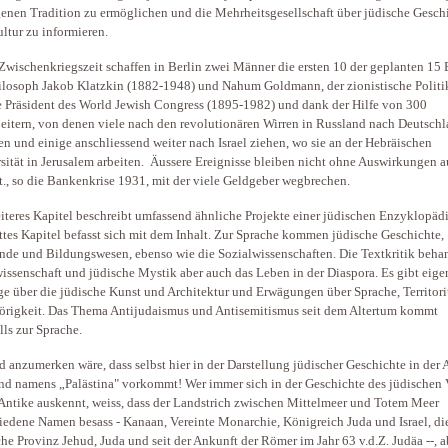
genen Tradition zu ermöglichen und die Mehrheitsgesellschaft über jüdische Gesch
ltur zu informieren.
 Zwischenkriegszeit schaffen in Berlin zwei Männer die ersten 10 der geplanten 15
ilosoph Jakob Klatzkin (1882-1948) und Nahum Goldmann, der zionistische Politi
e Präsident des World Jewish Congress (1895-1982) und dank der Hilfe von 300
eitern, von denen viele nach den revolutionären Wirren in Russland nach Deutsch
 und einige anschliessend weiter nach Israel ziehen, wo sie an der Hebräischen
sität in Jerusalem arbeiten. Äussere Ereignisse bleiben nicht ohne Auswirkungen a
t., so die Bankenkrise 1931, mit der viele Geldgeber wegbrechen.
iteres Kapitel beschreibt umfassend ähnliche Projekte einer jüdischen Enzyklopäd
ittes Kapitel befasst sich mit dem Inhalt. Zur Sprache kommen jüdische Geschichte,
de und Bildungswesen, ebenso wie die Sozialwissenschaften. Die Textkritik beha
issenschaft und jüdische Mystik aber auch das Leben in der Diaspora. Es gibt eige
ge über die jüdische Kunst und Architektur und Erwägungen über Sprache, Territo
rigkeit. Das Thema Antijudaismus und Antisemitismus seit dem Altertum kommt
lls zur Sprache.
d anzumerken wäre, dass selbst hier in der Darstellung jüdischer Geschichte in der 
nd namens „Palästina" vorkommt! Wer immer sich in der Geschichte des jüdischen 
 Antike auskennt, weiss, dass der Landstrich zwischen Mittelmeer und Totem Meer
iedene Namen besass - Kanaan, Vereinte Monarchie, Königreich Juda und Israel, di
che Provinz Jehud, Juda und seit der Ankunft der Römer im Jahr 63 v.d.Z. Judäa --, a