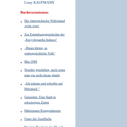
Lissy KAUFMANN
Buchrezensionen:
Der österreichische Widerstand
1938-1945
Zur Entstehungsgeschichte der
„Encyclopaedia Judaica“
„Dieses kleine, so
widersprüchliche Volk“
Mai 1968
Wunder geschehen, auch wenn
man gar nicht daran glaubt
„Ich träume und schreibe auf
Hebräisch “
Gmunden: Eine Stadt in
schwierigen Zeiten
Habermann Kompositionen
Unter der GrasNarbe