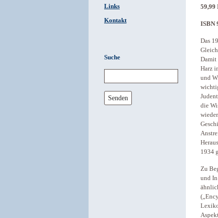
Links
59,99
Kontakt
ISBN 
Das 19
Gleich
Suche
Damit 
Harz i
und Wi
wichti
Judent
Senden
die Wi
wieder
Geschi
Anstre
Heraus
1934 g
Zu Beg
und In
ähnlic
(„Ency
Lexiko
Aspekt