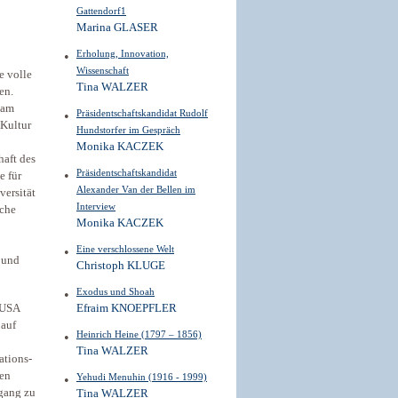
Gattendorf1
Marina GLASER
Erholung, Innovation,
Wissenschaft
e volle
Tina WALZER
en.
 am
Präsidentschaftskandidat Rudolf
 Kultur
Hundstorfer im Gespräch
Monika KACZEK
haft des
Präsidentschaftskandidat
e für
Alexander Van der Bellen im
versität
Interview
sche
Monika KACZEK
Eine verschlossene Welt
 und
Christoph KLUGE
Exodus und Shoah
 USA
Efraim KNOEPFLER
 auf
Heinrich Heine (1797 – 1856)
Tina WALZER
ations-
hen
Yehudi Menuhin (1916 - 1999)
ugang zu
Tina WALZER