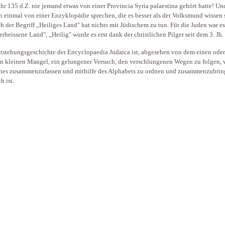
hr 135 d.Z. nie jemand etwas von einer Provincia Syria palaestina gehört hatte! Un
n einmal von einer Enzyklopädie sprechen, die es besser als der Volksmund wissen 
uch der Begriff „Heiliges Land" hat nichts mit Jüdischem zu tun. Für die Juden war es
erheissene Land", „Heilig" wurde es erst dank der christlichen Pilger seit dem 3. Jh. 
tstehungsgeschichte der Encyclopaedia Judaica ist, abgesehen von dem einen oder
n kleinen Mangel, ein gelungener Versuch, den verschlungenen Wegen zu folgen, 
hes zusammenzufassen und mithilfe des Alphabets zu ordnen und zusammenzubri
h ist.