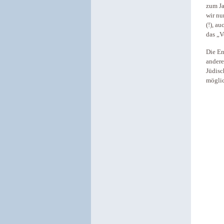
zum Ja
wir nu
(!), a
das „V
Die En
andere
Jüdisc
möglic