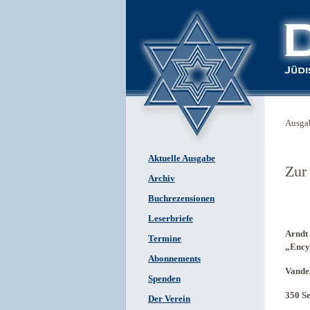
Ausga
Aktuelle Ausgabe
Zur
Archiv
Buchrezensionen
Leserbriefe
Arndt 
Termine
„Ency
Abonnements
Vande
Spenden
350 Se
Der Verein