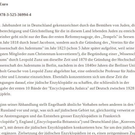
 Euro
978-3-525-36994-4
. Jahrhundert ist in Deutschland gekennzeichnet durch das Bemühen von Juden, di
berechtigung und Gleichstellung für die in diesem Land lebenden Juden zu erreich
einher geht nicht nur der Bau der ersten Reformsynagoge, des „Tempels" in Seesen
m Jahr 1818 durch Israel Jacobson, sondern auch die Gründung des „Vereins für die
ssenschaft des Judentums" im Jahr 1823 (schon 5 Jahre später aufgelöst, weil seine
gsten Mitglieder zum Christentum konvertieren!), die Begründung einer „Wissensc
ums" durch Leopold Zunz um dieselbe Zeit und 1870 die Gründung der Hochschul
ssenschaft des Judentums in Berlin, nachdem in den 1840er Jahren die Berliner Uni
holt Gesuche von Leopold Zunz abgelehnt hat, eine ordentliche Professur für Jüdi
chte und Literatur einzurichten. Ebenfalls konzentrieren sich um diese Zeit die
ngungen darauf, eine jüdische Enzyklopädie zu schaffen, die schliesslich in der
gabe der ersten 10 Bände der "Encyclopaedia Judaica" auf Deutsch zwischen 1928
ipfeln.
inn seiner Abhandlung stellt Engelhardt ähnliche Vorhaben neben anderen in den
 Russland vor und zeigt, was sich auf jüdischem Gebiet tut, gleichzeitig verweist er
he Anstrengungen und das Entstehen grosser Enzyklopädien in Frankreich
clopédie"), England („Encyclopaedia Britannica") und Deutschland (das „Konvers
n"), mit denen die jüdischen Enyzklopädien konkurrieren bzw. Sie um den jüdisc
 ergänzen. Zielsetzung der jüdischen Enzyklopädien ist es, einen zeitgemässen Z