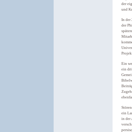
der ei
und Ku
In der
der Ph
später
Mitarb
kommen
Univer
Projek
Ein we
ein dr
Gemein
Bibelw
Beiträ
Zugehö
ebenfa
Stören
ein La
in der
versch
persis