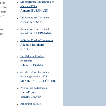
Die zweigeteilte Bilderwelt der
d, da
Madame d’Ora
sollte
Annette BUSSMANN
 stets
d.Z.
Die Zeitung ein Testament
Alexander ESTIS
wie
Komm, wir rennen schnell
Kerstin KELLERMANN
ngen
Jüdischer Friedhof Hohenems
Ada und Reinhard
RINDERER
Der Jüdische Friedhof
Hohenems
Johannes INAMA
Jidischer Wisnschaftlecher
Institut, gegründet 1925
Marion EICHELSDÖRFER
Wechsel am Kutschbock
Hans-Jürgen
TEMPELMAYR
Raubkunst in Israel