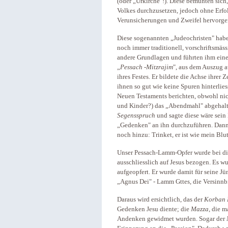
(oder „Urkirche"!). Diese bemühten sich
Volkes durchzusetzen, jedoch ohne Erfo
Verunsicherungen und Zweifel hervorge
Diese sogenannten „Judeochristen" haben
noch immer traditionell, vorschriftsmässi
andere Grundlagen und führten ihm eine
„
Pessach -Mitzrajim
", aus dem Auszug a
ihres Festes. Er bildete die Achse ihrer
ihnen so gut wie keine Spuren hinterlies
Neuen Testaments berichten, obwohl nich
und Kinder?) das „Abendmahl" abgehalt
Segensspruch
und sagte diese wäre sein
„Gedenken" an ihn durchzuführen. Dann
noch hinzu: Trinket, er ist wie mein Blut
Unser Pessach-Lamm-Opfer wurde bei di
ausschliesslich auf Jesus bezogen. Es wu
aufgeopfert. Er wurde damit für seine Jü
„Agnus Dei" - Lamm Gttes, die Versinnbi
Daraus wird ersichtlich, das der
Korban 
Gedenken Jesu diente; die
Mazza
, die 
Andenken gewidmet wurden. Sogar der