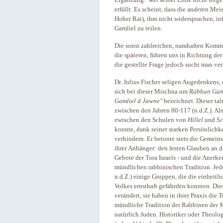
Ergänzung: wer seiner Linie nicht folge
erfüllt. Es scheint, dass die anderen Mei
Hoher Rat), ihm nicht widersprachen, i
Gamliel zu teilen.
Die sonst zahlreichen, namhaften Komm
die späteren, führen uns in Richtung de
die gestellte Frage jedoch sucht man ver
Dr. Julius Fischer seligen Angedenkens, 
sich bei dieser Mischna um
Rabban Gaml
Gamliel d Jawne"
bezeichnet. Dieser ta
zwischen den Jahren 80-117 (n.d.Z.). Al
zwischen den Schulen von
Hillel
und
S
konnte, dank seiner starken Persönlichk
verhindern. Er betonte stets die Gemei
ihrer Anhänger: den festen Glauben an d
Gebote der Tora Israels - und die Anerk
mündlichen rabbinischen Tradition. Jedoc
n.d.Z.) einige Gruppen, die die einheitl
Volkes ernsthaft gefährden konnten. Die
verändert, sie haben in ihrer Praxis die
T
mündliche Tradition der Rabbinen der
M
natürlich Juden. Historiker oder Theolog