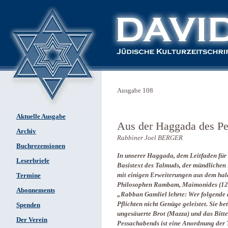
Ausgabe 108
Aktuelle Ausgabe
Aus der Haggada des Pe
Archiv
Rabbiner Joel BERGER
Buchrezensionen
In unserer Haggada, dem Leitfaden für 
Leserbriefe
Basistext des Talmuds, der mündlichen
mit einigen Erweiterungen aus dem hala
Termine
Philosophen Rambam, Maimonides (12.Jh
Abonnements
„Rabban Gamliel lehrte: Wer folgende dr
Pflichten nicht Genüge geleistet. Sie b
Spenden
ungesäuerte Brot (Mazza) und das Bitte
Der Verein
Pessachabends ist eine Anordnung der 