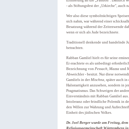
Erinnerung an die „Passion". Dadurch w
- als Stiftungsfest der „Urkirche", auch
Wer also diese symbolträchtigen Speise
sich nahm, war während einer schicksal
Besatzung während der Zeitenwende dab
wenn er sich als Jude bezeichnete.
Traditionell denkende und handelnde Ju
betrachten.
Rabban Gamliel hielt es für seine emine
Er erachtete es als unbedingt erforderlic
Bezeichnung von
Pessach, Mazza
und
Abweichler - besitzt. Nur diese notwend
Gamliels in der
Mischna,
später auch in
Halsstarrigkeit anzusehen, sondern in je
Pragmatismus. Das Schweigen der ande
Einverständnis mit Rabban Gamliel aus. 
Intoleranz oder feindliche Polemik in d
den Willen zur Wahrung und Aufrechterha
Einheit des jüdischen Volkes.
Dr. Joel Berger wurde am Freitag, dem 
Religionsgemeinschaft Württemberg in 