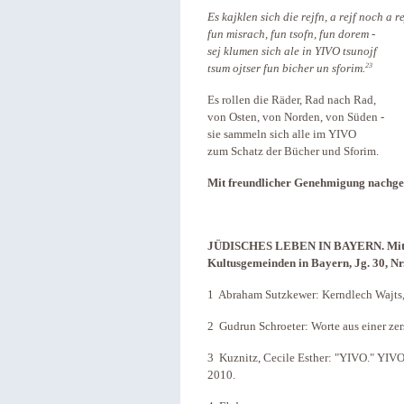
Es kajklen sich die rejfn, a rejf noch a re
fun misrach, fun tsofn, fun dorem -
sej klumen sich ale in YIVO tsunojf
23
tsum ojtser fun bicher un sforim.
Es rollen die Räder, Rad nach Rad,
von Osten, von Norden, von Süden -
sie sammeln sich alle im YIVO
zum Schatz der Bücher und Sforim.
Mit freundlicher Genehmigung nachge
JÜDISCHES LEBEN IN BAYERN. Mitteil
Kultusgemeinden in Bayern, Jg. 30, Nr
1 Abraham Sutzkewer: Kerndlech Wajts, i
2 Gudrun Schroeter: Worte aus einer zers
3 Kuznitz, Cecile Esther: "YIVO." YIV
2010.