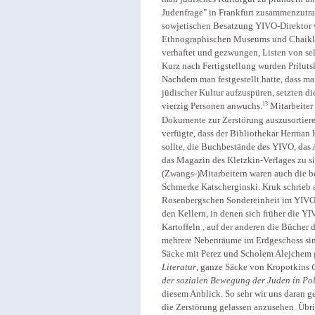
Judenfrage" in Frankfurt zusammenzutr
sowjetischen Besatzung YIVO-Direktor w
Ethnographischen Museums und Chaikl L
verhaftet und gezwungen, Listen von sel
Kurz nach Fertigstellung wurden Priluts
Nachdem man festgestellt hatte, dass ma
jüdischer Kultur aufzuspüren, setzten die
13
vierzig Personen anwuchs.
Mitarbeiter
Dokumente zur Zerstörung auszusortiere
verfügte, dass der Bibliothekar Herman 
sollte, die Buchbestände des YIVO, da
das Magazin des Kletzkin-Verlages zu si
(Zwangs-)Mitarbeitern waren auch die 
Schmerke Katscherginski. Kruk schrieb 
Rosenbergschen Sondereinheit im YIVO-G
den Kellern, in denen sich früher die YI
Kartoffeln , auf der anderen die Bücher
mehrere Nebenräume im Erdgeschoss sind
Säcke mit Perez und Scholem Alejchem g
Literatur
, ganze Säcke von Kropotkins
der sozialen
Bewegung der Juden in Po
diesem Anblick. So sehr wir uns daran 
die Zerstörung gelassen anzusehen. Übri