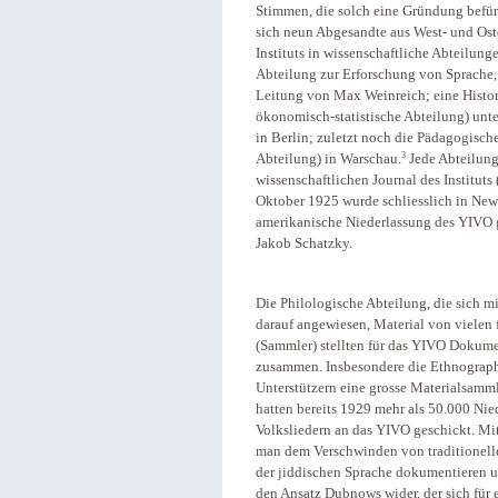
Stimmen, die solch eine Gründung befür
sich neun Abgesandte aus West- und Ost
Instituts in wissenschaftliche Abteilung
Abteilung zur Erforschung von Sprache, L
Leitung von Max Weinreich; eine Histor
ökonomisch-statistische Abteilung) unt
in Berlin; zuletzt noch die Pädagogisch
3
Abteilung) in Warschau.
Jede Abteilung
wissenschaftlichen Journal des Instituts 
Oktober 1925 wurde schliesslich in Ne
amerikanische Niederlassung des YIVO ge
Jakob Schatzky.
Die Philologische Abteilung, die sich m
darauf angewiesen, Material von vielen f
(Sammler) stellten für das YIVO Dokum
zusammen. Insbesondere die Ethnograph
Unterstützern eine grosse Materialsamm
hatten bereits 1929 mehr als 50.000 Ni
Volksliedern an das YIVO geschickt. Mit
man dem Verschwinden von traditionell
der jiddischen Sprache dokumentieren u
den Ansatz Dubnows wider, der sich für