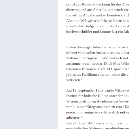
selbst zur Kostenabdeckung für das Zu
überwiegend aus Amerika, aber auch vie
freiwillige Abgabe und so konnten sie 
Aber die Weltwirtschaftskrise führte zu
sowohl das Budget als auch die Löhne 
hochverschuldet und konnte fast ein Jahr
In den dreissiger Jahren verschärfte sic
offener werdenden Antisemitismus debat
Statement abzugeben habe und sich mit 
zusammenzuschliessen. Doch Max Weinre
leitenden Personen des YIVO, sprachen s
jüdisches Publikum erhalten, ohne die e
9
verlieren.
Am 19. September 1939 wurde Wilna von
Institut für Jüdische Kultur unter der Le
Wissenschaftlichen Akademie der Sowjet
war kurz vor Kriegsausbruch zu einer K
gereist und emigrierte schliesslich mit 
10
arbeitete.
Am 24. Juni 1941 besetzten schliesslic
man jüdisches Kulturgut zu plündern und