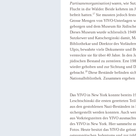
Partisanenorganisation)
waren, wie Sut
Flucht in die Wälder. Beide kehrten im J
17
befreit hatten.
Sie mussten jedoch festst
Grosse Mengen von YIVO-Unterlagen war
geborgen und dem Museum für Jüdische 
Dieses Museum wurde schliesslich 1949
Sutzkewer und Katscherginski damit, Ma
Bibliothekar und Direktor des Vorläufer
Ulpis, bewahrte viele Dokumente und B
versteckte sie für über 40 Jahre. In den J
jüdischen Bestand zu zerstören. Erst 19
wieder gehoben und zur Sichtung und 
19
gebracht.
Diese Bestände befinden sich
Nationalbibliothek. Zusammen ergeben s
Das YIVO in New York konnte bereits 1
Leschtschinski die ersten geretteten Te
aus den gestohlenen Nazi-Beständen in F
sichergestellt werden konnten. Auch wen
aus Vorkriegszeiten des YIVO ausmachten
des YIVO in New York. Hier sammelte m
Fotos. Heute besitzt das YIVO die grös
osteuropäischen Judentums und zur jidd