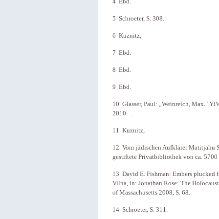
4 Ebd.
5 Schroeter, S. 308.
6 Kuznitz,
7 Ebd.
8 Ebd.
9 Ebd.
10 Glasser, Paul: „Weinreich, Max." Y
2010.
.
11 Kuznitz,
12 Vom jüdischen Aufklärer Matitjahu 
gestiftete Privatbibliothek von ca. 570
13 David E. Fishman: Embers plucked from
Vilna, in: Jonathan Rose: The Holocaust
of Massachusetts 2008, S. 68.
14 Schroeter, S. 311.