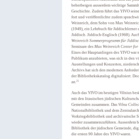
beherbergen ausserdem wichtige Sammlu
Geschichte. Zudem führt das YIVO seine
fort und veröffentlichte zudem sprachwi
Weinreich, dem Sohn von Max Weinreic
(1949), ein Lehrbuch für Jiddischlerner
Jiddisch. Jiddisch-Englisch (1968). Au
Weinreich Sommerprogramm für Jiddisch
Seminare des
Max Weinreich Center for
Eines der Hauptanliegen des YIVO war es 
Publikum anzubieten, was sich in den vi
Ausstellungen und Konzerten, niederschl
Archivs hat sich den modernen Anford
der Bibliothekskatalog digitalisiert. D
21
an.
Auch das YIVO im heutigen Vilnius besin
mit den litauischen jüdischen Kultursch
Gemeinden zusammen. Das
Vilna Colle
Nationalbibliothek und dem Zentralarchiv
Vorkriegsbibliothek und archivarische
wieder zusammenzuführen. Ausserdem b
Bibliothek der jüdischen Gemeinde, digi
die ersten 90 Jahre des YIVO waren.