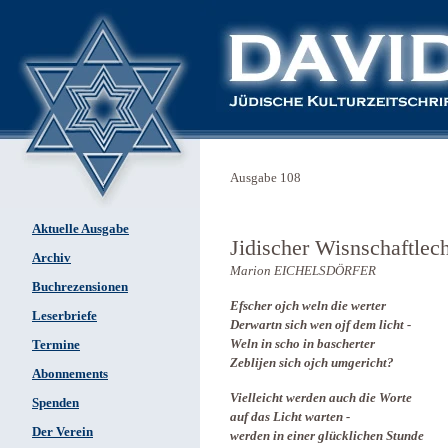
Ausgabe 108
Aktuelle Ausgabe
Jidischer Wisnschaftlech
Archiv
Marion EICHELSDÖRFER
Buchrezensionen
Efscher ojch weln die werter
Leserbriefe
Derwartn sich wen ojf dem licht -
Weln in scho in bascherter
Termine
Zeblijen sich ojch umgericht?
Abonnements
Vielleicht werden auch die Worte
Spenden
auf das Licht warten -
Der Verein
werden in einer glücklichen Stunde