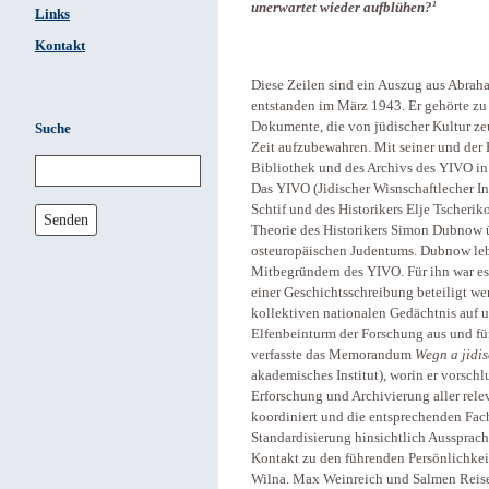
1
unerwartet wieder aufblühen?
Links
Kontakt
Diese Zeilen sind ein Auszug aus Abra
entstanden im März 1943. Er gehörte zu
Dokumente, die von jüdischer Kultur zeug
Suche
Zeit aufzubewahren. Mit seiner und der 
Bibliothek und des Archivs des YIVO in
Das YIVO (Jidischer Wisnschaftlecher In
Schtif und des Historikers Elje Tscherik
Senden
Theorie des Historikers Simon Dubnow 
osteuropäischen Judentums. Dubnow lebte
Mitbegründern des YIVO. Für ihn war es 
einer Geschichtsschreibung beteiligt wer
kollektiven nationalen Gedächtnis auf 
Elfenbeinturm der Forschung aus und fü
verfasste das Memorandum
Wegn a jidis
akademisches Institut), worin er vorschl
Erforschung und Archivierung aller rel
koordiniert und die entsprechenden Fach
Standardisierung hinsichtlich Aussprac
Kontakt zu den führenden Persönlichkei
Wilna. Max Weinreich und Salmen Reisen