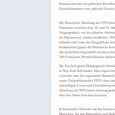
Institutionen mit der jüdischen Bevölke
Einzeldokumente eine jüdische Geschic
Die Historische Abteilung des YIVO besc
Osteuropa zwischen dem 16. und 19. Ja
Vergangenheit, wie die jüdische Arbeit
im Allgemeinen, wurden bearbeitet. 192
Gründer und Leiter des Ringelblum-Archi
Kommission (später die Historische Kom
mit speziellem Augenmerk auf das polni
300
Pinkejssim
, Protokollbücher jüdis
Die Psychologisch-Pädagogische Abteil
in New York beheimatet. Man organisier
versuchte man das sogenannte Standard-
waren Zielpublikum des YIVO, denn man
zukünftigen Lesern und Unterstützern d
Abteilung die
YIVO-bleter
herausgegebe
7
über ihre Arbeit berichten konnten.
In finanzieller Hinsicht war das Institut
Menschen, die mit Materialien und Doku