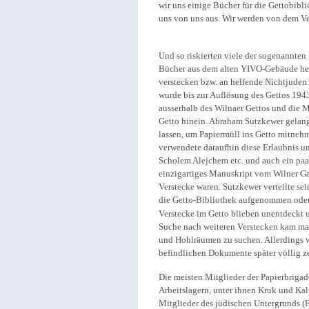
wir uns einige Bücher für die Gettobibl
uns von uns aus. Wir werden von dem V
Und so riskierten viele der sogenannten
Bücher aus dem alten YIVO-Gebäude her
verstecken bzw. an helfende Nichtjude
wurde bis zur Auflösung des Gettos 194
ausserhalb des Wilnaer Gettos und die Mi
Getto hinein. Abraham Sutzkewer gelang 
lassen, um Papiermüll ins Getto mitneh
verwendete daraufhin diese Erlaubnis un
Scholem Alejchem etc. und auch ein pa
einzigartiges Manuskript vom Wilner Gaon
Verstecke waren. Sutzkewer verteilte se
die Getto-Bibliothek aufgenommen oder
Verstecke im Getto blieben unentdeckt 
Suche nach weiteren Verstecken kam ma
und Hohlräumen zu suchen. Allerdings
befindlichen Dokumente später völlig ze
Die meisten Mitglieder der Papierbrigad
Arbeitslagern, unter ihnen Kruk und Kal
Mitglieder des jüdischen Untergrunds (