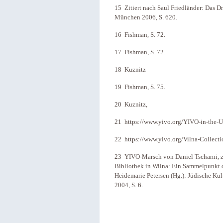
15 Zitiert nach Saul Friedländer: Das 
München 2006, S. 620.
16 Fishman, S. 72.
17 Fishman, S. 72.
18 Kuznitz
19 Fishman, S. 75.
20 Kuznitz,
21 https://www.yivo.org/YIVO-in-the-
22 https://www.yivo.org/Vilna-Collecti
23 YIVO-Marsch von Daniel Tscharni, zi
Bibliothek in Wilna: Ein Sammelpunkt d
Heidemarie Petersen (Hg.): Jüdische Ku
2004, S. 6.