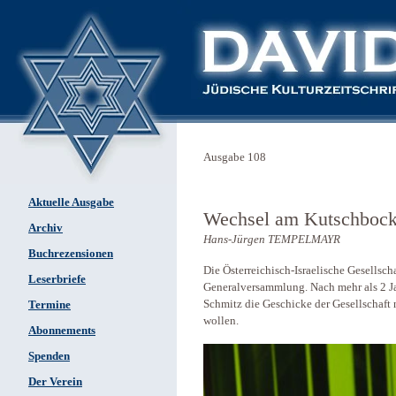
Ausgabe 108
Aktuelle Ausgabe
Wechsel am Kutschboc
Archiv
Hans-Jürgen TEMPELMAYR
Buchrezensionen
Die Österreichisch-Israelische Gesellsch
Leserbriefe
Generalversammlung. Nach mehr als 2 Jah
Schmitz die Geschicke der Gesellschaft
Termine
wollen.
Abonnements
Spenden
Der Verein