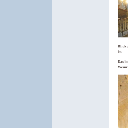
Blick 
ist.
Das ba
Weinr