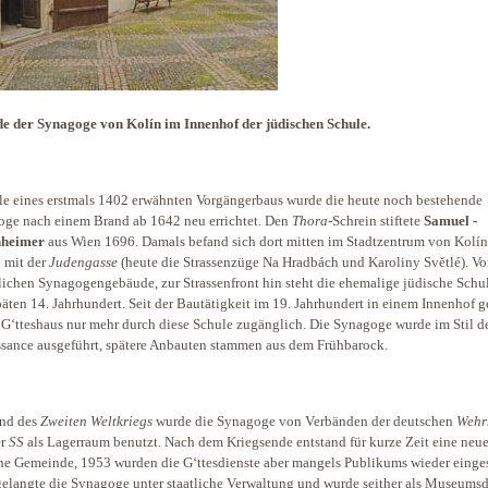
e der Syna­goge von Kolín im Innenhof der jüdischen Schule.
le eines erstmals 1402 erwähnten Vorgängerbaus wurde die heute noch bestehende
ge nach einem Brand ab 1642 neu errichtet. Den
Thora-
Schrein stiftete
Samuel ­
nheimer
aus Wien 1696. Damals befand sich dort mitten im Stadtzentrum von Kolín
o
mit der
Judengasse
(­heute­ die Strassenzüge Na Hradbách und Karoliny Světlé). V
lichen Synagogengebäude, zur Strassenfront hin steht die ehemalige jüdische Schu
äten 14. Jahrhundert. Seit der Bautätigkeit im 19. Jahrhundert in einem Innenhof g
s G‘tteshaus nur mehr durch diese Schule zugänglich. Die Synagoge wurde im Stil d
sance ausgeführt, spätere Anbauten stammen aus dem Früh­barock.
nd des
Zweiten Weltkriegs
wurde die Syna­goge von Verbänden der deutschen
Wehr
er
SS
als Lagerraum benutzt. Nach dem Kriegsende entstand für kurze Zeit eine neu
he Gemeinde, 1953 wurden die G‘ttesdienste aber mangels Publikums wieder eingest
elangte die Synagoge unter staatliche Verwaltung und wurde seither als Museums