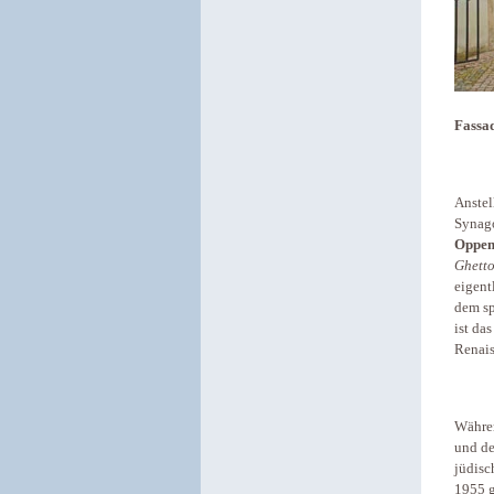
Fassad
Anstel
Synago
Oppe
Ghett
eigent
dem sp
ist da
Renais
Währe
und d
jüdisc
1955 g