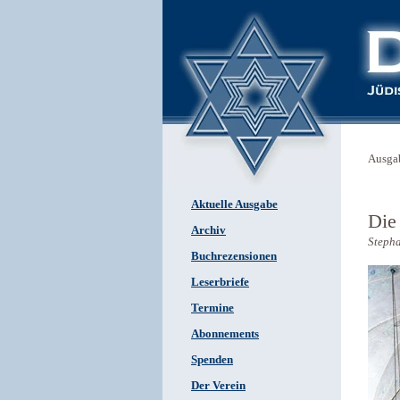
Ausga
Aktuelle Ausgabe
Die
Archiv
Steph
Buchrezensionen
Leserbriefe
Termine
Abonnements
Spenden
Der Verein