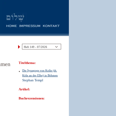
öhmen
Titelthema:
Die Synagoge von Kolín (dt.
Köln an der Elbe) in Böhmen
Stephan Templ
Artikel:
Buchrezensionen: