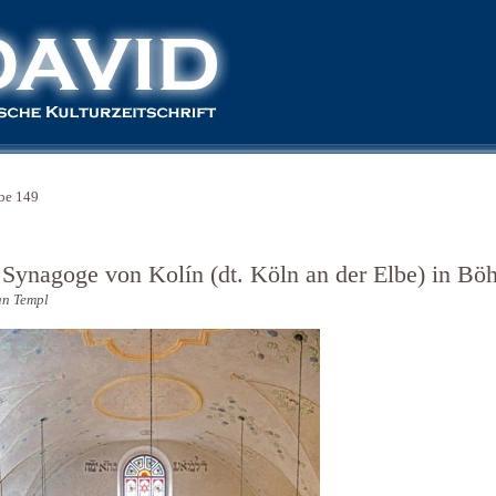
be 149
 Synagoge von Kolín (dt. Köln an der Elbe) in B
an Templ