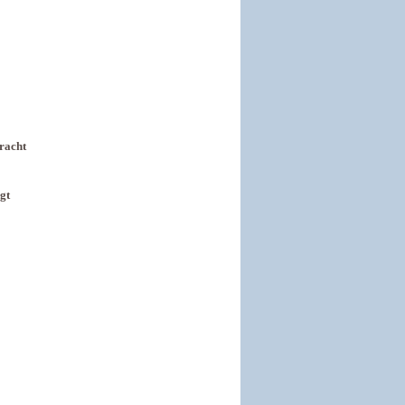
bracht
gt