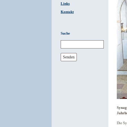
Links
Kontakt
Suche
Senden
Synago
Jahrh
Die Sy