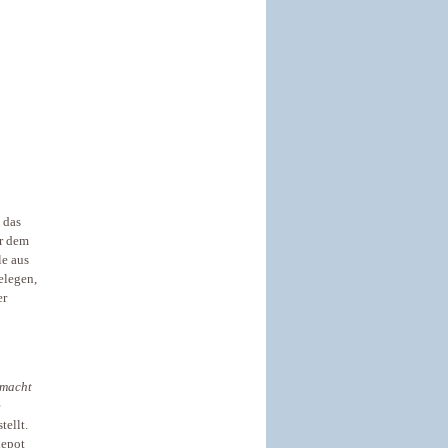
 das
or dem
le aus
elegen,
er
macht
e
ellt.
depot