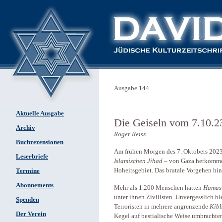
Ausgabe 144
Aktuelle Ausgabe
Die Geiseln vom 7.10.2
Archiv
Roger Reiss
Buchrezensionen
Am frühen Morgen des 7. Oktobers 2023
Leserbriefe
Islamischen Jihad
– von Gaza herkommen
Hoheitsgebiet. Das brutale Vorgehen hinte
Termine
Abonnements
Mehr als 1.200 Menschen hatten
Hamas
unter ihnen Zivilisten. Unvergesslich b
Spenden
Terroristen in mehrere angrenzende
Kib
Der Verein
Kegel auf bestialische Weise umbrachten.