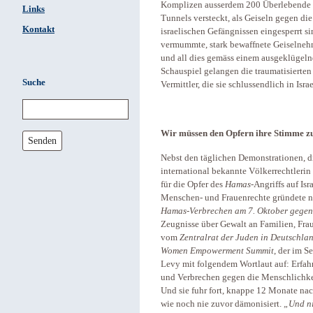
Komplizen ausserdem 200 Überlebende na
Links
Tunnels versteckt, als Geiseln gegen die 
Kontakt
israelischen Gefängnissen eingesperrt s
vermummte, stark bewaffnete Geiselne
und all dies gemäss einem ausgeklügel
Schauspiel gelangen die traumatisierten
Suche
Vermittler, die sie schlussendlich in Isra
Wir müssen den Opfern ihre Stimme 
Senden
Nebst den täglichen Demonstrationen, die
international bekannte Völkerrechtlerin
für die Opfer des
Hamas
-Angriffs auf Isr
Menschen- und Frauenrechte gründete 
Hamas-Verbrechen am 7. Oktober gegen 
Zeugnisse über Gewalt an Familien, Fr
vom
Zentralrat der Juden in Deutschla
Women Empowerment Summit
, der im S
Levy mit folgendem Wortlaut auf: Erfa
und Verbrechen gegen die Menschlichkeit
Und sie fuhr fort, knappe 12 Monate nach 
wie noch nie zuvor dämonisiert.
„Und ni