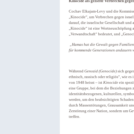
Kinocide als gezielte Verbrechen gegen
Cochav Elkajam-Levy und die Kommissio
„Kinocide“, um Verbrechen gegen israeli
darauf, die israelische Gesellschaft und
„Kinocide“ ist eine Wortneuschöpfung a
„Verwandtschaft“ bedeutet, und „Genoc
„
Hamas hat die Gewalt gegen Familien 
für kommende Generationen andauern
Während
Genozid (Genocide)
sich gege
ethnisch, rassisch oder religiös“, wie es 
von 1948 heisst – ist
Kinocide
ein spezif
eine Gruppe, bei dem die Beziehungen z
identitätsbezogenen, kulturellen, symb
werden, um den beabsichtigten Schaden 
durch Massentötungen, Grausamkeit und F
Zerstörung einer Nation, sondern um Gew
treffen.