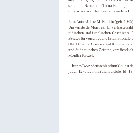
aus der Vergangenheit halten oder die in
sehen. Im Namen der Thora ist ein gele
schwarzweisse Klischees aufweicht.«1
Zum Autor Jakov M. Rabkin (geb. 1945) i
Université de Montréal. Er verfasste zah
jüdischen und israelischen Geschichte. E
Berater für verschiedene internationale 
OECD. Seine Arbeiten und Kommentare we
und Süddeutschen Zeitung veröffentlich
Monika Kaczek
1 https://www.deutschlandfunkkultur.d
juden.1270.de.html?dram:article_id=4