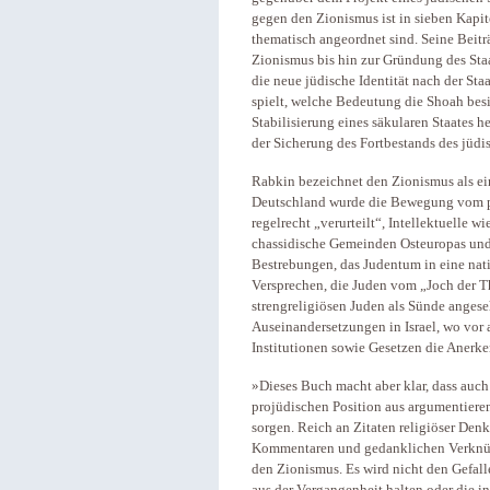
gegen den Zionismus ist in sieben Kapit
thematisch angeordnet sind. Seine Beit
Zionismus bis hin zur Gründung des Staa
die neue jüdische Identität nach der St
spielt, welche Bedeutung die Shoah bes
Stabilisierung eines säkularen Staates 
der Sicherung des Fortbestands des jüdi
Rabkin bezeichnet den Zionismus als eine
Deutschland wurde die Bewegung vom 
regelrecht „verurteilt“, Intellektuelle
chassidische Gemeinden Osteuropas und 
Bestrebungen, das Judentum in eine nati
Versprechen, die Juden vom „Joch der Th
strengreligiösen Juden als Sünde angeseh
Auseinandersetzungen in Israel, wo vor 
Institutionen sowie Gesetzen die Anerk
»Dieses Buch macht aber klar, dass auch 
projüdischen Position aus argumentieren
sorgen. Reich an Zitaten religiöser Denk
Kommentaren und gedanklichen Verknüpf
den Zionismus. Es wird nicht den Gefall