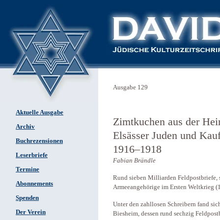
Ausgabe 129
Aktuelle Ausgabe
Zimtkuchen aus der Heim
Archiv
Elsässer Juden und Kau
Buchrezensionen
1916–1918
Leserbriefe
Fabian Brändle
Termine
Rund sieben Milliarden Feldpostbriefe, 
Abonnements
Armeeangehörige im Ersten Weltkrieg (
Spenden
Unter den zahllosen Schreibern fand sic
Der Verein
Biesheim, dessen rund sechzig Feldpostb