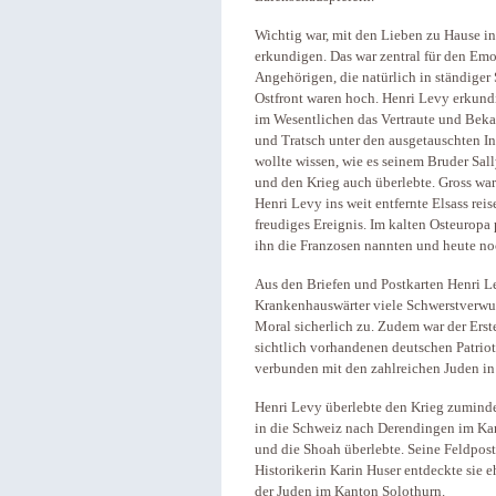
Wichtig war, mit den Lieben zu Hause i
erkundigen. Das war zentral für den Emo
Angehörigen, die natürlich in ständiger 
Ostfront waren hoch. Henri Levy erkundi
im Wesentlichen das Vertraute und Beka
und Tratsch unter den ausgetauschten In
wollte wissen, wie es seinem Bruder Sal
und den Krieg auch überlebte. Gross wa
Henri Levy ins weit entfernte Elsass rei
freudiges Ereignis. Im kalten Osteuropa
ihn die Franzosen nannten und heute noc
Aus den Briefen und Postkarten Henri Le
Krankenhauswärter viele Schwerstverwun
Moral sicherlich zu. Zudem war der Erste
sichtlich vorhandenen deutschen Patriot
verbunden mit den zahlreichen Juden in
Henri Levy überlebte den Krieg zuminde
in die Schweiz nach Derendingen im Kan
und die Shoah überlebte. Seine Feldpost
Historikerin Karin Huser entdeckte sie 
der Juden im Kanton Solothurn.