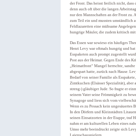
der Front. Das heisst freilich nicht, das
denn auch oft über die langen Arbeitsta
nur den Mannschaften an der Front zu. A
zum Teil ein und mussten umständlich 
Feldlazaretten eine mühsame Angelegen
hungrige Mäuler, die zudem kritisch m
Das Essen war sowieso ein häufiges The
Henri Levy war oftmals hungrig und bat
Esspaketen auch prompt zugestellt wurd
Post aus der Heimat. Gegen Ende des Kri
„Heimatfront“ Mangel herrschte, sandte
abgespart hatte, zurück nach Hause. Lev
Bedarf von seiner Familie als Esspakete,
Zimtkuchen (Elsässer Spezialität), aber 
streng-) gläubiger Jude. So fragte er e
seinem Vater seine Frömmigkeit zu bewe
Synagoge und liess sich vom vielbeschäf
Wenn es zu Pessach kein ungesäuertes Br
In den Dörfern und Kleinstädten Litauen
seinen Einsatzorten in der Etappe, traf
nahm er am kulturellen Leben eines nahe g
Umso mehr beeindruckt zeigte sich Levy
Laienschauspielern.