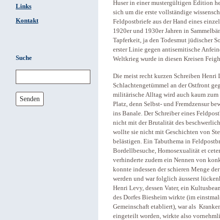
Huser in einer mustergültigen Edition h
Links
sich um die erste vollständige wissensch
Kontakt
Feldpostbriefe aus der Hand eines einze
1920er und 1930er Jahren in Sammelbänd
Tapferkeit, ja den Todesmut jüdischer S
erster Linie gegen antisemitische Anfei
Suche
Weltkrieg wurde in diesen Kreisen Feigh
Die meist recht kurzen Schreiben Henri
Schlachtengetümmel an der Ostfront gege
militärische Alltag wird auch kaum zum
Senden
Platz, denn Selbst- und Fremdzensur be
ins Banale. Der Schreiber eines Feldpost
nicht mit der Brutalität des beschwerlic
wollte sie nicht mit Geschichten von St
belästigen. Ein Tabuthema in Feldpostb
Bordellbesuche, Homosexualität et ceter
verhinderte zudem ein Nennen von konk
konnte indessen der schieren Menge der
werden und war folglich äusserst lücken
Henri Levy, dessen Vater, ein Kultusbea
des Dorfes Biesheim wirkte (im einstmals
Gemeinschaft etabliert), war als Kranken
eingeteilt worden, wirkte also vornehml