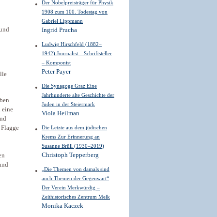
Der Nobelpreisträger für Physik
1908 zum 100. Todestag von
Gabriel Lippmann
 und
Ingrid Prucha
Ludwig Hirschfeld (1882–
1942) Journalist – Schriftsteller
– Komponist
Peter Payer
lle
Die Synagoge Graz Eine
Jahrhunderte alte Geschichte der
eben
Juden in der Steiermark
l eine
Viola Heilman
und
Die Letzte aus dem jüdischen
n Flagge
Krems Zur Erinnerung an
Susanne Brüll (1930–2019)
Christoph Tepperberg
en
 und
„Die Themen von damals sind
auch Themen der Gegenwart“
Der Verein Merkwürdig –
Zeithistorisches Zentrum Melk
Monika Kaczek