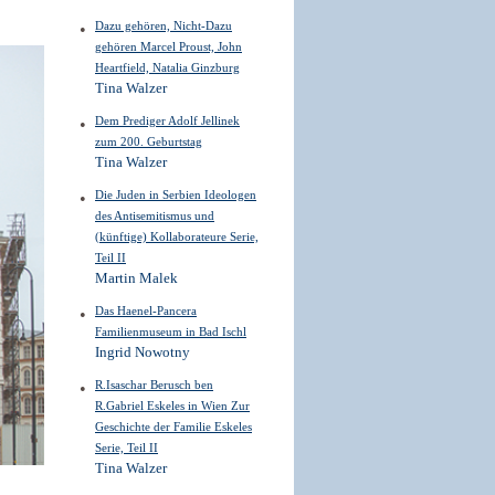
Dazu gehören, Nicht-Dazu
gehören Marcel Proust, John
Heartfield, Natalia Ginzburg
Tina Walzer
Dem Prediger Adolf Jellinek
zum 200. Geburtstag
Tina Walzer
Die Juden in Serbien Ideologen
des Antisemitismus und
(künftige) Kollaborateure Serie,
Teil II
Martin Malek
Das Haenel-Pancera
Familienmuseum in Bad Ischl
Ingrid Nowotny
R.Isaschar Berusch ben
R.Gabriel Eskeles in Wien Zur
Geschichte der Familie Eskeles
Serie, Teil II
Tina Walzer