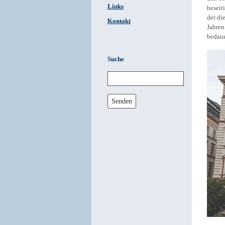
Links
beseit
der di
Kontakt
Jahren
bedaue
Suche
Senden