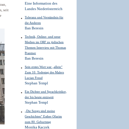
Eine Information des
ran,
Landes Niederösterreich
, seit
e
Toleranz und Verständnis für
die Anderen
Ilan Beresin
Technik, Online- und neue
Medien im ORF zu jüdischen
Themen Interview mit Thomas
Prantner
Ilan Beresin
Sein erstes Wort war „allein“
Zum 10. Todestag des Malers
Lucian Freud
Stephan Templ
Ein Dichter und Sprachkritiker,
der bis heute entzweit
Stephan Templ
„Die Songs sind meine
Geschichten“ Esther Ofarim
zum 80. Geburtstag
Monika Kaczek