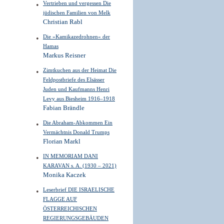
Vertrieben und vergessen Die
jüdischen Familien von Melk
Christian Rabl
Die »Kamikazedrohnen« der
Hamas
Markus Reisner
Zimtkuchen aus der Heimat Die
Feldpostbriefe des Elsässer
Juden und Kaufmanns Henri
Levy aus Biesheim 1916–1918
Fabian Brändle
Die Abraham-Abkommen Ein
Vermächtnis Donald Trumps
Florian Markl
IN MEMORIAM DANI
KARAVAN s. A. (1930 – 2021)
Monika Kaczek
Leserbrief DIE ISRAELISCHE
FLAGGE AUF
ÖSTERREICHISCHEN
REGIERUNGSGEBÄUDEN