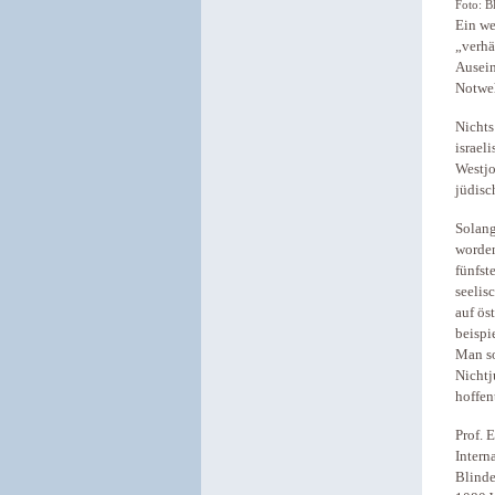
Foto: B
Ein we
„verhä
Ausein
Notweh
Nichts
israel
Westjo
jüdisc
Solang
worden
fünfst
seelis
auf ös
beispi
Man so
Nichtj
hoffen
Prof. 
Intern
Blinde