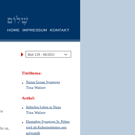
Titelthema:
Nizzas Grosse Synagoge
Tina Walzer
Artikel:
Jüdisches Leben in Nizza
en
Tina Walzer
Ehemalige Synagoge St. Pölten
wird als Kulturinstitution neu
t ist,
aufgestellt