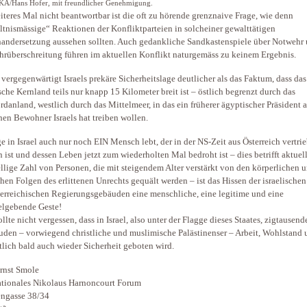
KA/Hans Hofer, mit freundlicher Genehmigung.
iteres Mal nicht beantwortbar ist die oft zu hörende grenznaive Frage, wie denn
ltnismässige“ Reaktionen der Konfliktparteien in solcheiner gewalttätigen
andersetzung aussehen sollten. Auch gedankliche Sandkastenspiele über Notwehr
rüberschreitung führen im aktuellen Konflikt naturgemäss zu keinem Ergebnis.
 vergegenwärtigt Israels prekäre Sicherheitslage deutlicher als das Faktum, dass das
ische Kernland teils nur knapp 15 Kilometer breit ist – östlich begrenzt durch das
rdanland, westlich durch das Mittelmeer, in das ein früherer ägyptischer Präsident a
hen Bewohner Israels hat treiben wollen.
e in Israel auch nur noch EIN Mensch lebt, der in der NS-Zeit aus Österreich vertri
 ist und dessen Leben jetzt zum wiederholten Mal bedroht ist – dies betrifft aktuel
ellige Zahl von Personen, die mit steigendem Alter verstärkt von den körperlichen 
chen Folgen des erlittenen Unrechts gequält werden – ist das Hissen der israelische
terreichischen Regierungsgebäuden eine menschliche, eine legitime und eine
elgebende Geste!
llte nicht vergessen, dass in Israel, also unter der Flagge dieses Staates, zigtausend
uden – vorwiegend christliche und muslimische Palästinenser – Arbeit, Wohlstand
tlich bald auch wieder Sicherheit geboten wird.
Ernst Smole
ationales Nikolaus Harnoncourt Forum
ngasse 38/34