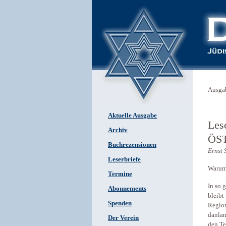
Ausga
Aktuelle Ausgabe
Les
Archiv
ÖS
Buchrezensionen
Ernst 
Leserbriefe
Warum 
Termine
In so 
Abonnements
bleibt
Spenden
Region
danlan
Der Verein
den Te