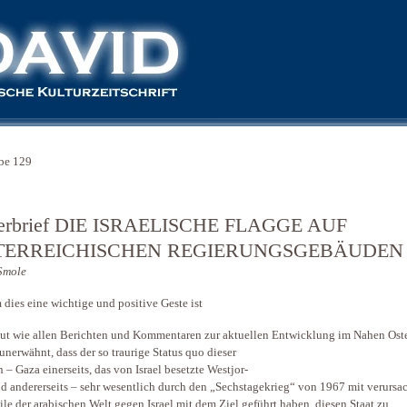
be 129
erbrief DIE ISRAELISCHE FLAGGE AUF
TERREICHISCHEN REGIERUNGSGEBÄUDEN
Smole
dies eine wichtige und positive Geste ist
gut wie allen Berichten und Kommentaren zur aktuellen Entwicklung im Nahen Ost
 unerwähnt, dass der so traurige Status quo dieser
 – Gaza einerseits, das von Israel besetzte Westjor-
d andererseits – sehr wesentlich durch den „Sechstagekrieg“ von 1967 mit verursach
ile der arabischen Welt gegen Israel mit dem Ziel geführt haben, diesen Staat zu