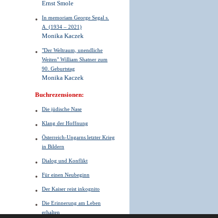
Ernst Smole
In memoriam George Segal s.
A. (1934 – 2021)
Monika Kaczek
"Der Weltraum, unendliche
Weiten" William Shatner zum
90. Geburtstag
Monika Kaczek
Buchrezensionen:
Die jüdische Nase
Klang der Hoffnung
Österreich-Ungarns letzter Krieg
in Bildern
Dialog und Konflikt
Für einen Neubeginn
Der Kaiser reist inkognito
Die Erinnerung am Leben
erhalten