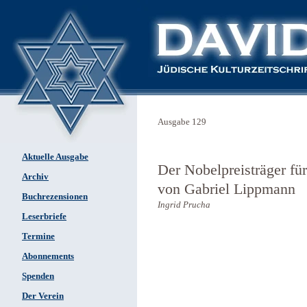
Ausgabe 129
Aktuelle Ausgabe
Der Nobelpreisträger fü
Archiv
von Gabriel Lippmann
Buchrezensionen
Ingrid Prucha
Leserbriefe
Termine
Abonnements
Spenden
Der Verein