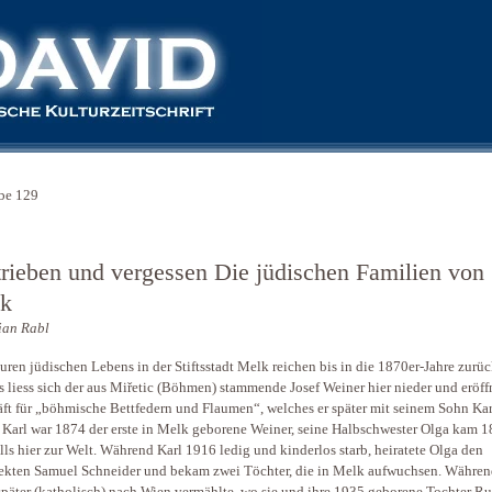
be 129
trieben und vergessen Die jüdischen Familien von
k
ian Rabl
uren jüdischen Lebens in der Stiftsstadt Melk reichen bis in die 1870er-Jahre zurüc
 liess sich der aus Miřetic (Böhmen) stammende Josef Weiner hier nieder und eröff
ft für „böhmische Bettfedern und Flaumen“, welches er später mit seinem Sohn Kar
. Karl war 1874 der erste in Melk geborene Weiner, seine Halbschwester Olga kam 
lls hier zur Welt. Während Karl 1916 ledig und kinderlos starb, heiratete Olga den
ekten Samuel Schneider und bekam zwei Töchter, die in Melk aufwuchsen. Währen