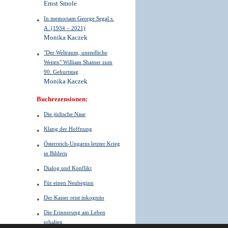
Ernst Smole
In memoriam George Segal s.
A. (1934 – 2021)
Monika Kaczek
"Der Weltraum, unendliche
Weiten" William Shatner zum
90. Geburtstag
Monika Kaczek
Buchrezensionen:
Die jüdische Nase
Klang der Hoffnung
Österreich-Ungarns letzter Krieg
in Bildern
Dialog und Konflikt
Für einen Neubeginn
Der Kaiser reist inkognito
Die Erinnerung am Leben
erhalten