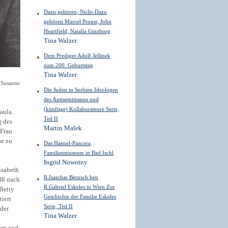
Dazu gehören, Nicht-Dazu
gehören Marcel Proust, John
Heartfield, Natalia Ginzburg
Tina Walzer
Dem Prediger Adolf Jellinek
zum 200. Geburtstag
Tina Walzer
h Susanne
Die Juden in Serbien Ideologen
des Antisemitismus und
(künftige) Kollaborateure Serie,
aula.
Teil II
g des
Martin Malek
 Frau
se zu
Das Haenel-Pancera
Familienmuseum in Bad Ischl
Ingrid Nowotny
isabeth
R.Isaschar Berusch ben
938 nach
R.Gabriel Eskeles in Wien Zur
 Betty
Geschichte der Familie Eskeles
iert
Serie, Teil II
der
Tina Walzer
ert und