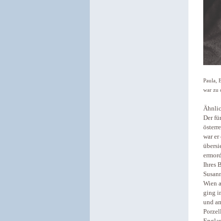
Paula, 
war zu 
Ähnlic
Der fü
österr
war er
übersi
ermord
Ihres 
Susann
Wien a
ging i
und am
Porzel
Englan