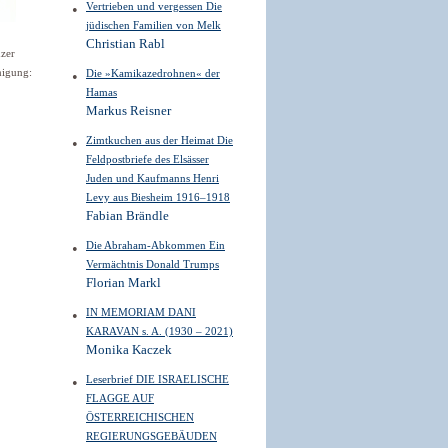
Vertrieben und vergessen Die
jüdischen Familien von Melk
Christian Rabl
nzer
migung:
Die »Kamikazedrohnen« der
Hamas
Markus Reisner
Zimtkuchen aus der Heimat Die
Feldpostbriefe des Elsässer
Juden und Kaufmanns Henri
Levy aus Biesheim 1916–1918
Fabian Brändle
Die Abraham-Abkommen Ein
Vermächtnis Donald Trumps
Florian Markl
IN MEMORIAM DANI
KARAVAN s. A. (1930 – 2021)
Monika Kaczek
Leserbrief DIE ISRAELISCHE
FLAGGE AUF
ÖSTERREICHISCHEN
REGIERUNGSGEBÄUDEN