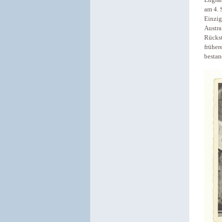
am 4. 
Einzig
Austra
Rückst
früher
bestan