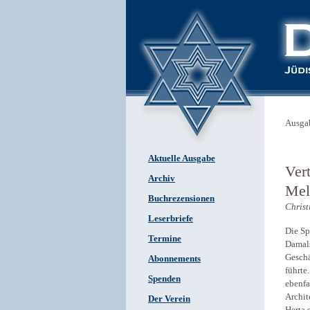
Ausga
Aktuelle Ausgabe
Ver
Archiv
Mel
Buchrezensionen
Christ
Leserbriefe
Die Sp
Termine
Damals
Geschä
Abonnements
führte
Spenden
ebenfa
Archit
Der Verein