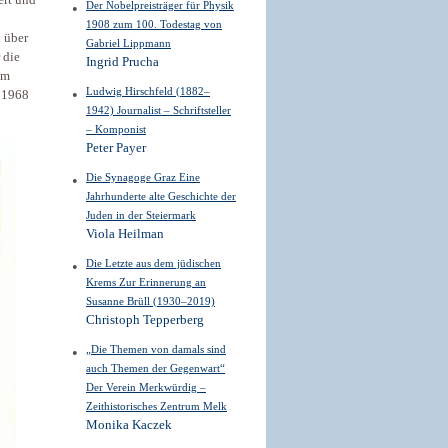
Der Nobelpreisträger für Physik
1908 zum 100. Todestag von
d über
Gabriel Lippmann
 die
Ingrid Prucha
am
Ludwig Hirschfeld (1882–
d 1968
1942) Journalist – Schriftsteller
– Komponist
Peter Payer
Die Synagoge Graz Eine
Jahrhunderte alte Geschichte der
Juden in der Steiermark
Viola Heilman
Die Letzte aus dem jüdischen
Krems Zur Erinnerung an
Susanne Brüll (1930–2019)
Christoph Tepperberg
„Die Themen von damals sind
auch Themen der Gegenwart“
Der Verein Merkwürdig –
Zeithistorisches Zentrum Melk
Monika Kaczek