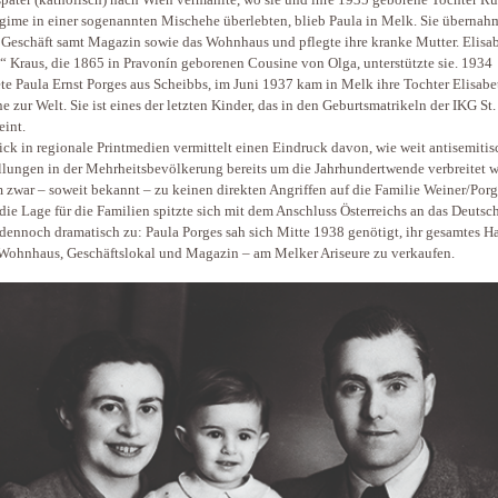
später (katholisch) nach Wien vermählte, wo sie und ihre 1935 geborene Tochter Ru
ime in einer sogenannten Mischehe überlebten, blieb Paula in Melk. Sie übernah
 Geschäft samt Magazin sowie das Wohnhaus und pflegte ihre kranke Mutter. Elisab
“ Kraus, die 1865 in Pravonín geborenen Cousine von Olga, unterstützte sie. 1934
ete Paula Ernst Porges aus Scheibbs, im Juni 1937 kam in Melk ihre Tochter Elisabe
e zur Welt. Sie ist eines der letzten Kinder, das in den Geburtsmatrikeln der IKG St.
eint.
ick in regionale Printmedien vermittelt einen Eindruck davon, wie weit antisemitis
llungen in der Mehrheitsbevölkerung bereits um die Jahrhundertwende verbreitet w
 zwar – soweit bekannt – zu keinen direkten Angriffen auf die Familie Weiner/Porg
die Lage für die Familien spitzte sich mit dem Anschluss Österreichs an das Deutsc
dennoch dramatisch zu: Paula Porges sah sich Mitte 1938 genötigt, ihr gesamtes H
Wohnhaus, Geschäftslokal und Magazin – am Melker Ariseure zu verkaufen.