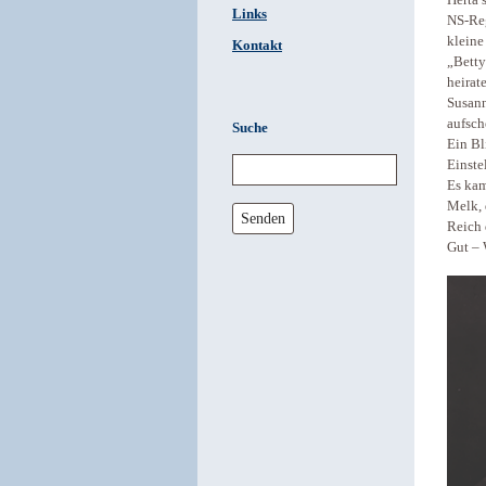
Herta 
Links
NS-Reg
kleine
Kontakt
„Betty
heirat
Susann
aufsch
Suche
Ein Bl
Einste
Es kam
Melk, 
Senden
Reich 
Gut – 