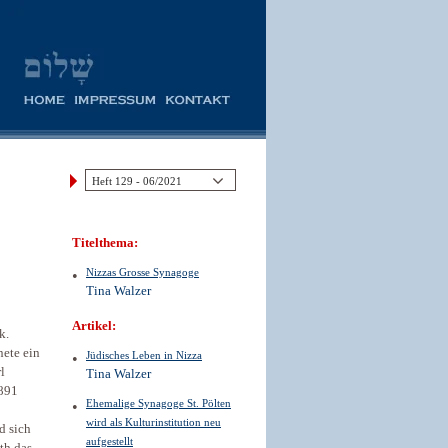
Titelthema:
Nizzas Grosse Synagoge
Tina Walzer
Artikel:
k.
nete ein
Jüdisches Leben in Nizza
l
Tina Walzer
1891
Ehemalige Synagoge St. Pölten
wird als Kulturinstitution neu
d sich
aufgestellt