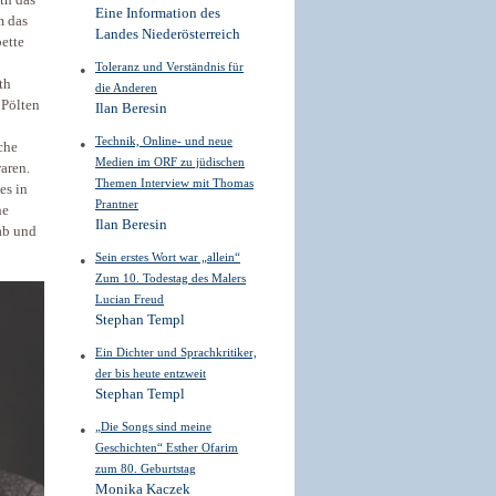
th das
Eine Information des
m das
Landes Niederösterreich
ette
Toleranz und Verständnis für
th
die Anderen
 Pölten
Ilan Beresin
Technik, Online- und neue
che
Medien im ORF zu jüdischen
aren.
Themen Interview mit Thomas
es in
Prantner
he
Ilan Beresin
ab und
Sein erstes Wort war „allein“
Zum 10. Todestag des Malers
Lucian Freud
Stephan Templ
Ein Dichter und Sprachkritiker,
der bis heute entzweit
Stephan Templ
„Die Songs sind meine
Geschichten“ Esther Ofarim
zum 80. Geburtstag
Monika Kaczek