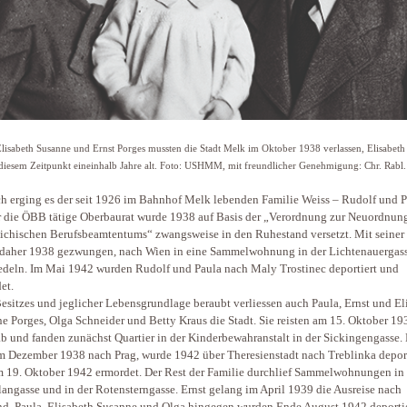
Elisabeth Susanne und Ernst Porges mussten die Stadt Melk im Oktober 1938 verlassen, Elisabet
diesem Zeitpunkt eineinhalb Jahre alt. Foto: USHMM, mit freundlicher Genehmigung: Chr. Rabl.
h erging es der seit 1926 im Bahnhof Melk lebenden Familie Weiss – Rudolf und P
r die ÖBB tätige Oberbaurat wurde 1938 auf Basis der „Verordnung zur Neuordnun
eichischen Berufsbeamtentums“ zwangsweise in den Ruhestand versetzt. Mit seiner
 daher 1938 gezwungen, nach Wien in eine Sammelwohnung in der Lichtenauergas
edeln. Im Mai 1942 wurden Rudolf und Paula nach Maly Trostinec deportiert und
et.
Besitzes und jeglicher Lebensgrundlage beraubt verliessen auch Paula, Ernst und El
e Porges, Olga Schneider und Betty Kraus die Stadt. Sie reisten am 15. Oktober 1
b und fanden zunächst Quartier in der Kinderbewahranstalt in der Sickingengasse.
m Dezember 1938 nach Prag, wurde 1942 über Theresienstadt nach Treblinka deport
 19. Oktober 1942 ermordet. Der Rest der Familie durchlief Sammelwohnungen in 
langasse und in der Rotensterngasse. Ernst gelang im April 1939 die Ausreise nach
d. Paula, Elisabeth Susanne und Olga hingegen wurden Ende August 1942 deporti