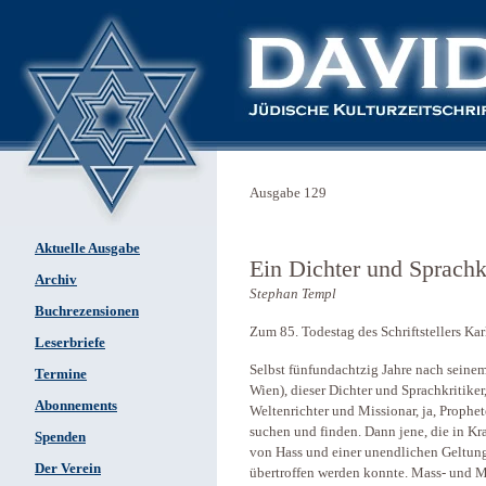
Ausgabe 129
Aktuelle Ausgabe
Ein Dichter und Sprachkr
Archiv
Stephan Templ
Buchrezensionen
Zum 85. Todestag des Schriftstellers Kar
Leserbriefe
Selbst fünfundachtzig Jahre nach seine
Termine
Wien), dieser Dichter und Sprachkritiker,
Abonnements
Weltenrichter und Missionar, ja, Prophet
suchen und finden. Dann jene, die in Kr
Spenden
von Hass und einer unendlichen Geltungs
Der Verein
übertroffen werden konnte. Mass- und Mas