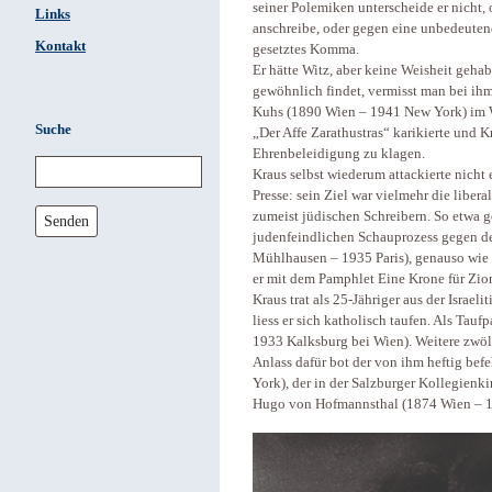
seiner Polemiken unterscheide er nicht,
Links
anschreibe, oder gegen eine unbedeuten
Kontakt
gesetztes Komma.
Er hätte Witz, aber keine Weisheit gehab
gewöhnlich findet, vermisst man bei ihm:
Kuhs (1890 Wien – 1941 New York) im Wi
Suche
„Der Affe Zarathustras“ karikierte und K
Ehrenbeleidigung zu klagen.
Kraus selbst wiederum attackierte nicht 
Presse: sein Ziel war vielmehr die libera
zumeist jüdischen Schreibern. So etwa ge
Senden
judenfeindlichen Schauprozess gegen de
Mühlhausen – 1935 Paris), genauso wie 
er mit dem Pamphlet Eine Krone für Zion 
Kraus trat als 25-Jähriger aus der Israe
liess er sich katholisch taufen. Als Tau
1933 Kalksburg bei Wien). Weitere zwölf 
Anlass dafür bot der von ihm heftig b
York), der in der Salzburger Kollegienk
Hugo von Hofmannsthal (1874 Wien – 1