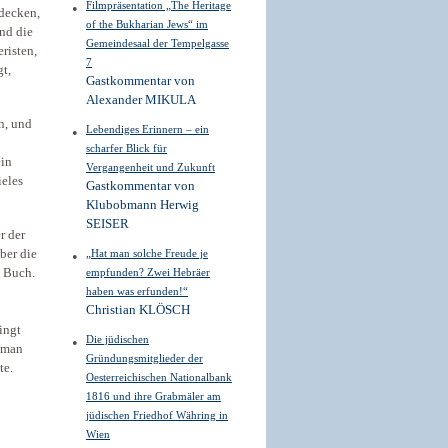
Filmpräsentation „The Heritage
tdecken,
of the Bukharian Jews“ im
nd die
Gemeindesaal der Tempelgasse
risten,
7
t,
Gastkommentar von
Alexander MIKULA
n, und
Lebendiges Erinnern – ein
scharfer Blick für
ein
Vergangenheit und Zukunft
ieles
Gastkommentar von
Klubobmann Herwig
SEISER
r der
ber die
„Hat man solche Freude je
s Buch.
empfunden? Zwei Hebräer
haben was erfunden!“
Christian KLÖSCH
ingt
Die jüdischen
; man
Gründungsmitglieder der
te.
Oesterreichischen Nationalbank
1816 und ihre Grabmäler am
jüdischen Friedhof Währing in
Wien