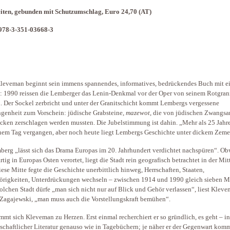
iten, gebunden mit Schutzumschlag, Euro 24,70 (AT)
978-3-351-03668-3
leveman beginnt sein immens spannendes, informatives, bedrückendes Buch mit 
: 1990 reissen die Lemberger das Lenin-Denkmal vor der Oper von seinem Rotgrani
. Der Sockel zerbricht und unter der Granitschicht kommt Lembergs vergessene
genheit zum Vorschein: jüdische Grabsteine,
mazewot
, die von jüdischen Zwangsa
cken zerschlagen werden mussten. Die Jubelstimmung ist dahin. „Mehr als 25 Jahre
enem Tag vergangen, aber noch heute liegt Lembergs Geschichte unter dickem Zeme
berg „lässt sich das Drama Europas im 20. Jahrhundert verdichtet nachspüren“. O
artig in Europas Osten verortet, liegt die Stadt rein geografisch betrachtet in der Mi
iese Mitte fegte die Geschichte unerbittlich hinweg, Herrschaften, Staaten,
rigkeiten, Unterdrückungen wechseln – zwischen 1914 und 1990 gleich sieben Ma
solchen Stadt dürfe „man sich nicht nur auf Blick und Gehör verlassen“, liest Kleve
agajewski, „man muss auch die Vorstellungskraft bemühen“.
mmt sich Kleveman zu Herzen. Erst einmal recherchiert er so gründlich, es geht – in
schaftlicher Literatur genauso wie in Tagebüchern; je näher er der Gegenwart kom