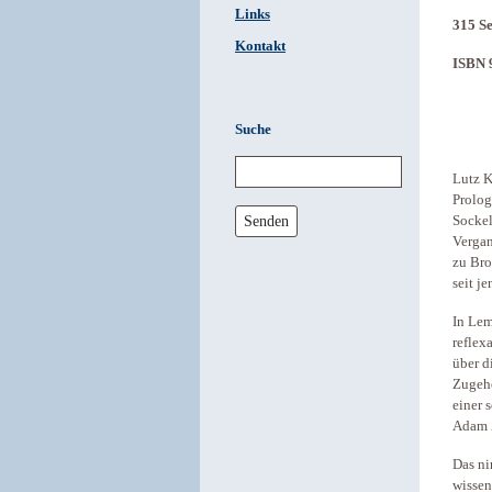
Links
315 Se
Kontakt
ISBN 
Suche
Lutz K
Prolog
Senden
Sockel
Vergan
zu Bro
seit j
In Lem
reflex
über d
Zugehö
einer 
Adam Z
Das ni
wissen