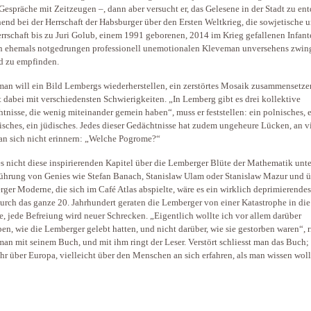
Gespräche mit Zeitzeugen –, dann aber versucht er, das Gelesene in der Stadt zu en
end bei der Herrschaft der Habsburger über den Ersten Weltkrieg, die sowjetische u
rrschaft bis zu Juri Golub, einem 1991 geborenen, 2014 im Krieg gefallenen Infante
n ehemals notgedrungen professionell unemotionalen Kleveman unversehens zwing
d zu empfinden.
an will ein Bild Lembergs wiederherstellen, ein zerstörtes Mosaik zusammensetze
 dabei mit verschiedensten Schwierigkeiten. „In Lemberg gibt es drei kollektive
tnisse, die wenig miteinander gemein haben“, muss er feststellen: ein polnisches, 
isches, ein jüdisches. Jedes dieser Gedächtnisse hat zudem ungeheure Lücken, an v
an sich nicht erinnern: „Welche Pogrome?“
s nicht diese inspirierenden Kapitel über die Lemberger Blüte der Mathematik unte
ührung von Genies wie Stefan Banach, Stanislaw Ulam oder Stanislaw Mazur und ü
ger Moderne, die sich im Café Atlas abspielte, wäre es ein wirklich deprimierende
urch das ganze 20. Jahrhundert geraten die Lemberger von einer Katastrophe in die
e, jede Befreiung wird neuer Schrecken. „Eigentlich wollte ich vor allem darüber
ben, wie die Lemberger gelebt hatten, und nicht darüber, wie sie gestorben waren“, r
an mit seinem Buch, und mit ihm ringt der Leser. Verstört schliesst man das Buch
hr über Europa, vielleicht über den Menschen an sich erfahren, als man wissen woll