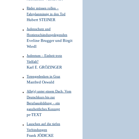
Räder müssen rollen –
Fahrplanmässig in den Tod
Hubert STEINER
Judenschutz und
Hostienschändungslegenden
Eveline Brugger und Birgit
Wiedl
Judentum – Einheit trotz
Vielfalt?
Karl E. GRÖZINGER
Totengedenken in Graz
Manfred Oswald
Alle(s) unter einem Dach: Vom
Deutschkurs bis zur
Berufsausbildung – ein
ganzheitliches Konzept
pr-TEXT
Lauschen auf die tiefen
Verbindungen
Frank JÖDICKE