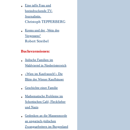
Eine taffe Frau und
beeindruckende TV-
Journalistin.
Christoph TEPPERBERG
Krems und der „Wein des
Vergessens“
Robert Streibel
Buchrezensionen:
Jüdische Familien im
Waldviertel in Niederösterreich
»Wien im Kaufrausch!« Die
Blüte der Wiener Kaufhäuser
Geschichte einer Familie
Mathematische Probleme im
Schottischen Café, Fleckfieber
und Nazis
Gedenken an die Massenmorde
an ungarisch-jüdischen
Zwangsarbeitern im Burgenland