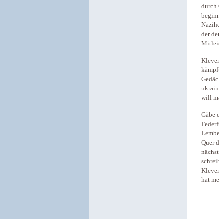
durch 
beginn
Nazihe
der de
Mitlei
Klevem
kämpft
Gedäch
ukrain
will m
Gäbe e
Federf
Lember
Quer d
nächst
schrei
Klevem
hat me