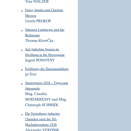
Tina WALZER
Fanny Jeiteles und Charlotte
Merores
Ursula PROKOP
Salomon Lemberger und das
Richteramt
Thomas KleteČka
Auf jüdischen Spuren im
Hochhaus in der Herrengasse
Ingrid NOWOTNY
Eröffnung der Dauerausstellung
pr-Text
Steuersparen 2018 – Tipps zum
Jahresende
Mag. Claudia
MODARRESSY und Mag.
Christoph SCHMIDL
Die Vertreibung jüdischer
Chemiker nach der NS-
Machtübernahme 1938
Alexander VERDNIK