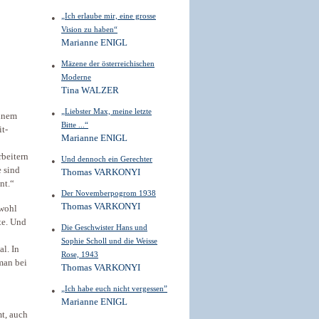
„Ich erlaube mir, eine grosse
Vision zu haben“
Marianne ENIGL
Mäzene der österreichischen
Moderne
Tina WALZER
„Liebster Max, meine letzte
einem
Bitte ...“
t-
Marianne ENIGL
rbeitern
Und dennoch ein Gerechter
 sind
Thomas VARKONYI
nt.“
Der Novemberpogrom 1938
Thomas VARKONYI
bwohl
tte. Und
Die Geschwister Hans und
Sophie Scholl und die Weisse
l. In
Rose, 1943
man bei
Thomas VARKONYI
„Ich habe euch nicht vergessen”
Marianne ENIGL
mt, auch