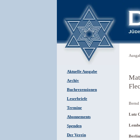
Ausga
Aktuelle Ausgabe
Mat
Archiv
Fle
Buchrezensionen
Leserbriefe
Bernd 
Termine
Lutz 
Abonnements
Lembe
Spenden
Der Verein
Berlin