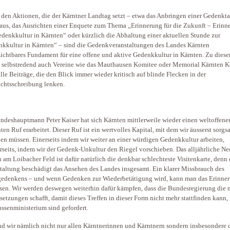
den Aktionen, die der Kärntner Landtag setzt – etwa das Anbringen einer Gedenkta
us, das Ausrichten einer Enquete zum Thema „Erinnerung für die Zukunft – Erinn
denkkultur in Kärnten“ oder kürzlich die Abhaltung einer aktuellen Stunde zur
kkultur in Kärnten“ – sind die Gedenkveranstaltungen des Landes Kärnten
ichtbares Fundament für eine offene und aktive Gedenkkultur in Kärnten. Zu diese
n selbstredend auch Vereine wie das Mauthausen Komitee oder Memorial Kärnten 
lle Beiträge, die den Blick immer wieder kritisch auf blinde Flecken in der
chtsschreibung lenken.
ndeshauptmann Peter Kaiser hat sich Kärnten mittlerweile wieder einen weltoffene
nten Ruf erarbeitet. Dieser Ruf ist ein wertvolles Kapital, mit dem wir äusserst sorg
n müssen. Einerseits indem wir weiter an einer würdigen Gedenkkultur arbeiten,
rseits, indem wir der Gedenk-Unkultur den Riegel vorschieben. Das alljährliche Ne
n am Loibacher Feld ist dafür natürlich die denkbar schlechteste Visitenkarte, denn 
taltung beschädigt das Ansehen des Landes insgesamt. Ein klarer Missbrauch des
edenkens – und wenn Gedenken zur Wiederbetätigung wird, kann man das Erinne
sen. Wir werden deswegen weiterhin dafür kämpfen, dass die Bundesregierung die 
setzungen schafft, damit dieses Treffen in dieser Form nicht mehr stattfinden kann,
ssenministerium sind gefordert.
nd wir nämlich nicht nur allen Kärntnerinnen und Kärntnern sondern insbesondere 