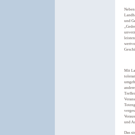
Neben 
Landha
und Ge
„Geden
unverz
leiste
wertvo
Geschi
Mit La
tolera
umgehe
andere
Treffe
Verans
Toteng
verges
Voraus
und Au
Das si