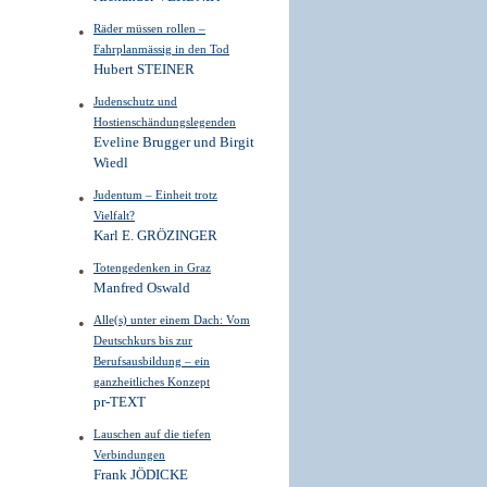
Räder müssen rollen –
Fahrplanmässig in den Tod
Hubert STEINER
Judenschutz und
Hostienschändungslegenden
Eveline Brugger und Birgit
Wiedl
Judentum – Einheit trotz
Vielfalt?
Karl E. GRÖZINGER
Totengedenken in Graz
Manfred Oswald
Alle(s) unter einem Dach: Vom
Deutschkurs bis zur
Berufsausbildung – ein
ganzheitliches Konzept
pr-TEXT
Lauschen auf die tiefen
Verbindungen
Frank JÖDICKE