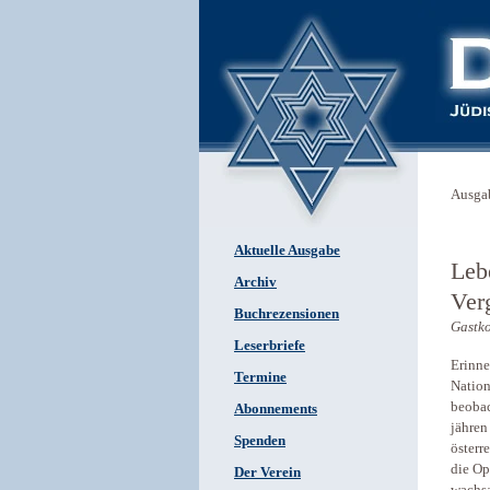
Ausga
Aktuelle Ausgabe
Lebe
Archiv
Ver
Buchrezensionen
Gastk
Leserbriefe
Erinne
Termine
Nation
beobac
Abonnements
jähren
Spenden
österr
die Op
Der Verein