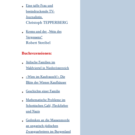
Eine taffe Frau und
beeindruckende TV-
Journalistin.
Christoph TEPPERBERG
Krems und der „Wein des
Vergessens“
Robert Streibel
Buchrezensionen:
Jüdische Familien im
Waldviertel in Niederösterreich
»Wien im Kaufrausch!« Die
Blüte der Wiener Kaufhäuser
Geschichte einer Familie
Mathematische Probleme im
Schottischen Café, Fleckfieber
und Nazis
Gedenken an die Massenmorde
an ungarisch-jüdischen
Zwangsarbeitern im Burgenland