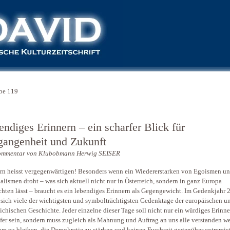
be 119
ndiges Erinnern – ein scharfer Blick für
gangenheit und Zukunft
ommentar von Klubobmann Herwig SEISER
rn heisst vergegenwärtigen! Besonders wenn ein Wiedererstarken von Egoismen u
alismen droht – was sich aktuell nicht nur in Österreich, sondern in ganz Europa
hten lässt – braucht es ein lebendiges Erinnern als Gegengewicht. Im Gedenkjahr 
 sich viele der wichtigsten und symbolträchtigsten Gedenktage der europäischen u
eichischen Geschichte. Jeder einzelne dieser Tage soll nicht nur ein würdiges Erinn
fer sein, sondern muss zugleich als Mahnung und Auftrag an uns alle verstanden w