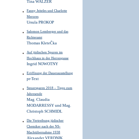
Tina WALZER
Fanny Jeiteles und Charlotte
Merores
Ursula PROKOP
Salomon Lemberger und das
Richteramt
Thomas KleteČka
Auf jüdischen Spuren im
Hochhaus in der Herrengasse
Ingrid NOWOTNY
Eröffnung der Dauerausstellung
pr-Text
Steuersparen 2018 – Tipps zum
Jahresende
Mag. Claudia
MODARRESSY und Mag.
Christoph SCHMIDL
Die Vertreibung jüdischer
Chemiker nach der NS-
Machtübernahme 1938
Alexander VERDNIK