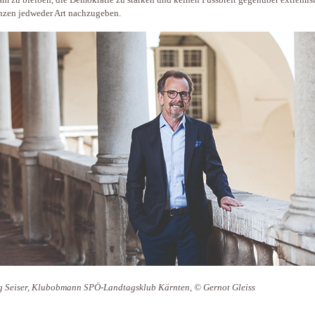
m zu bleiben, die Demokratie zu stärken und keinen Fussbreit gegenüber extremis
nzen jedweder Art nachzugeben.
 Seiser, Klubobmann SPÖ-Landtagsklub Kärnten, © Gernot Gleiss