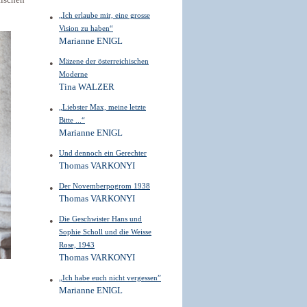
tischen
„Ich erlaube mir, eine grosse
Vision zu haben“
Marianne ENIGL
Mäzene der österreichischen
Moderne
Tina WALZER
„Liebster Max, meine letzte
Bitte ...“
Marianne ENIGL
Und dennoch ein Gerechter
Thomas VARKONYI
Der Novemberpogrom 1938
Thomas VARKONYI
Die Geschwister Hans und
Sophie Scholl und die Weisse
Rose, 1943
Thomas VARKONYI
„Ich habe euch nicht vergessen”
Marianne ENIGL