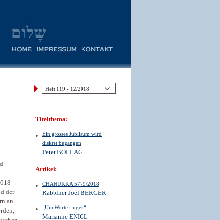
Titelthema:
Ein grosses Jubiläum wird
diskret begangen
Peter BOLLAG
nd
Artikel:
2018
CHANUKKA 5779/2018
nd der
Rabbiner Joel BERGER
ern an
„Um Worte ringen“
erden,
Marianne ENIGL