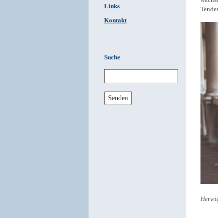
wachsa
Links
Tende
Kontakt
Suche
Senden
Herwig