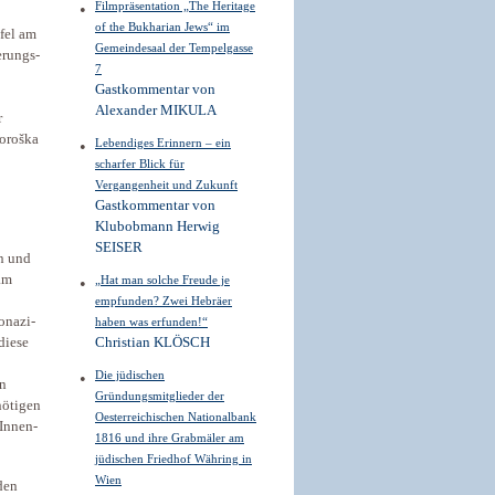
Filmpräsentation „The Heritage
of the Bukharian Jews“ im
fel am
Gemeindesaal der Tempelgasse
erungs-
7
Gastkommentar von
Alexander MIKULA
r
Koroška
Lebendiges Erinnern – ein
scharfer Blick für
Vergangenheit und Zukunft
Gastkommentar von
Klubobmann Herwig
SEISER
n und
sam
„Hat man solche Freude je
empfunden? Zwei Hebräer
onazi-
haben was erfunden!“
diese
Christian KLÖSCH
Die jüdischen
rn
Gründungsmitglieder der
nötigen
Oesterreichischen Nationalbank
 Innen-
1816 und ihre Grabmäler am
jüdischen Friedhof Währing in
Wien
den