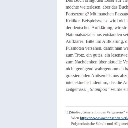
Das Buch bringt den Leser auf vie
möchte weiterlesen, aber das Buc
Fortsetzung? Mit manchen Passagen
Kritiker. Beispielsweise wird nich
der deutschen Aufklärung, wie sie d
Nationalsozialismus entstanden se
Aufklärer! Bitte um Aufklärung, di
Fussnoten versehen, damit man wei
zum Trotz, ein gutes, ein lesenswe
zum Nachdenken über aktuelle Ver
nicht genügend wahrgenommen hat. 
grassierenden Antisemitismus abz
intellektuelle Judentum, das die A
zeitgemäss.
„Shampoo“
würde ein 
[1]
Studie „Generation des Vergessens“ v
Wien
https://www.wochenschau-verl
Polytechnische Schule und Allgeme