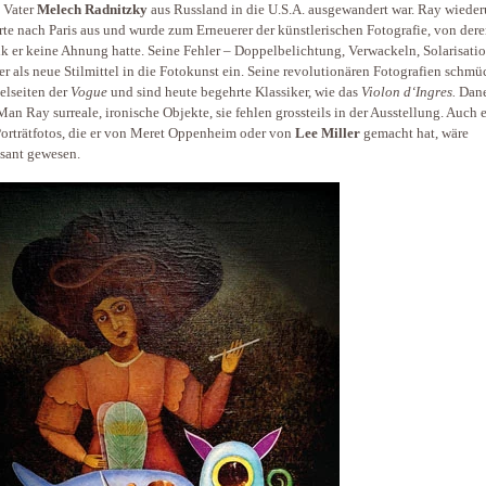
 Vater
Melech Radnitzky
aus Russland in die U.S.A. ausgewandert war. Ray wiede
te nach Paris aus und wurde zum Erneuerer der künstlerischen Fotografie, von der
k er keine Ahnung hatte. Seine Fehler – Doppelbelichtung, Verwackeln, Solarisati
 er als neue Stilmittel in die Fotokunst ein. Seine revolutionären Fotografien schm
telseiten der
Vogue
und sind heute begehrte Klassiker, wie das
Violon d‘Ingres.
Dan
Man Ray surreale, ironische Objekte, sie fehlen grossteils in der Ausstellung. Auch 
Porträtfotos, die er von Meret Oppenheim oder von
Lee Miller
gemacht hat, wäre
ssant gewesen.