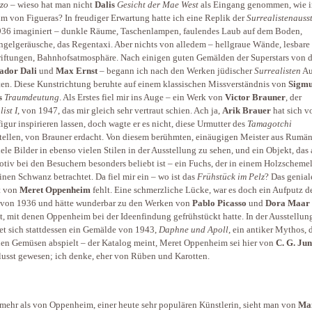
zo
– wieso hat man nicht
Dalis
Gesicht der Mae West
als Eingang genommen, wie 
 von Figueras? In freudiger Erwartung hatte ich eine Replik der
Surrealistenauss
36 imaginiert – dunkle Räume, Taschenlampen, faulendes Laub auf dem Boden,
gelgeräusche, das Regentaxi. Aber nichts von alledem – hellgraue Wände, lesbare
iftungen, Bahnhofsatmosphäre. Nach einigen guten Gemälden der Superstars von 
ador Dali
und
Max Ernst
– begann ich nach den Werken jüdischer
Surrealisten
Au
ten. Diese Kunstrichtung beruhte auf einem klassischen Missverständnis von
Sigm
s
Traumdeutung
. Als Erstes fiel mir ins Auge – ein Werk von
Victor Brauner
, der
ist I
, von 1947, das mir gleich sehr vertraut schien. Ach ja,
Arik Brauer
hat sich v
igur inspirieren lassen, doch wagte er es nicht, diese Urmutter des
Tamagotchi
tellen, von Brauner erdacht. Von diesem berühmten, einäugigen Meister aus Rumä
iele Bilder in ebenso vielen Stilen in der Ausstellung zu sehen, und ein Objekt, das 
tiv bei den Besuchern besonders beliebt ist – ein Fuchs, der in einem Holzschemel
inen Schwanz betrachtet. Da fiel mir ein – wo ist das
Frühstück im Pelz
? Das genial
t von
Meret Oppenheim
fehlt. Eine schmerzliche Lücke, war es doch ein Aufputz d
von 1936 und hätte wunderbar zu den Werken von
Pablo Picasso
und
Dora Maar
t, mit denen Oppenheim bei der Ideenfindung gefrühstückt hatte. In der Ausstellun
et sich stattdessen ein Gemälde von 1943,
Daphne und Apoll
, ein antiker Mythos, 
en Gemüsen abspielt – der Katalog meint, Meret Oppenheim sei hier von
C. G. Ju
lusst gewesen; ich denke, eher von Rüben und Karotten.
mehr als von Oppenheim, einer heute sehr populären Künstlerin, sieht man von
Ma