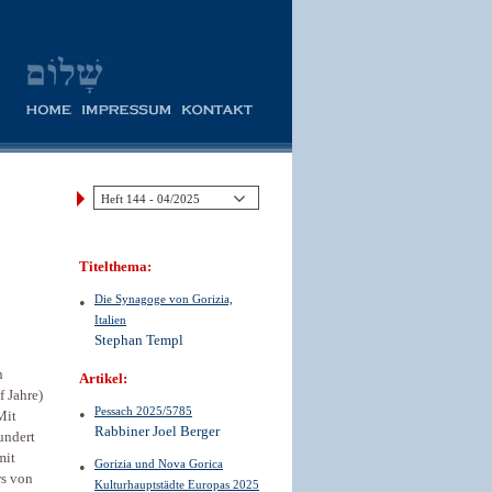
Titelthema:
Die Synagoge von Gorizia,
Italien
Stephan Templ
n
Artikel:
f Jahre)
Pessach 2025/5785
Mit
Rabbiner Joel Berger
undert
mit
Gorizia und Nova Gorica
rs von
Kulturhauptstädte Europas 2025