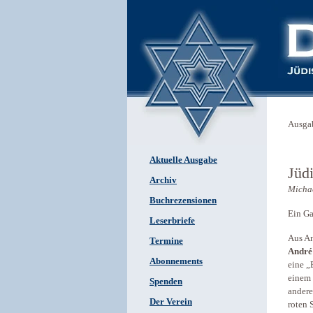
Ausga
Aktuelle Ausgabe
Jüd
Archiv
Michae
Buchrezensionen
Ein Ga
Leserbriefe
Aus An
Termine
André
Abonnements
eine „
einem
Spenden
andere
Der Verein
roten 