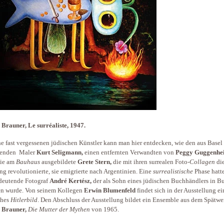
 Brauner, Le surréaliste, 1947.
 fast vergessenen jüdischen Künstler kann man hier entdecken, wie den aus Basel
enden Maler
Kurt Seligmann,
einen entfernten Verwandten von
Peggy Guggenhe
die am
Bauhaus
ausgebildete
Grete Stern,
die mit ihren surrealen Foto-
Collagen
di
g revolutionierte, sie emigrierte nach Argentinien. Eine
surrealistische
Phase hatt
deutende Fotograf
André Kertész,
der als Sohn eines jüdischen Buchhändlers in B
n wurde. Von seinem Kollegen
Erwin Blumenfeld
findet sich in der Ausstellung ei
iches
Hitlerbild
. Den Abschluss der Ausstellung bildet ein Ensemble aus dem Spätw
 Brauner,
Die Mutter der Mythen
von 1965.