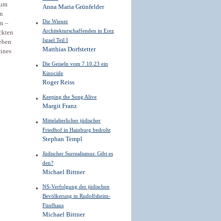
rum
Anna Maria Grünfelder
en
Die Wiener
on –
Architekturschaffenden in Erez
ückten
Israel Teil I
eben
Matthias Dorfstetter
eines
Die Geiseln vom 7.10.23 ein
Kinocide
Roger Reiss
Keeping the Song Alive
Margit Franz
Mittelalterlicher jüdischer
Friedhof in Hainburg bedroht
Stephan Templ
Jüdischer Surrealismus: Gibt es
den?
Michael Bittner
NS-Verfolgung der jüdischen
Bevölkerung in Rudolfsheim-
Fünfhaus
Michael Bittner