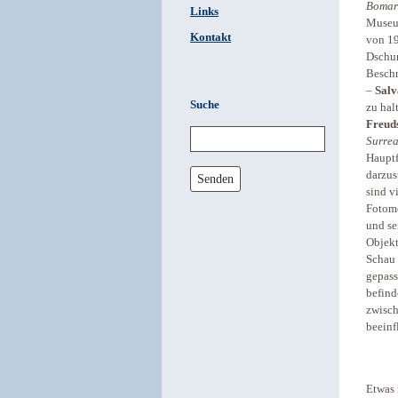
Bomar
Links
Museum
Kontakt
von 19
Dschun
Beschr
–
Salv
Suche
zu hal
Freud
Surreal
Hauptf
darzus
Senden
sind v
Fotomo
und se
Objek
Schau 
gepass
befind
zwisch
beeinf
Etwas 