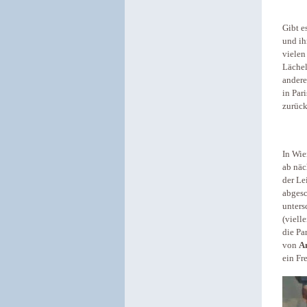
Gibt e
und ih
vielen
Lächel
andere
in Par
zurück
In Wie
ab näc
der Le
abgesc
unters
(viell
die Pa
von
A
ein Fr