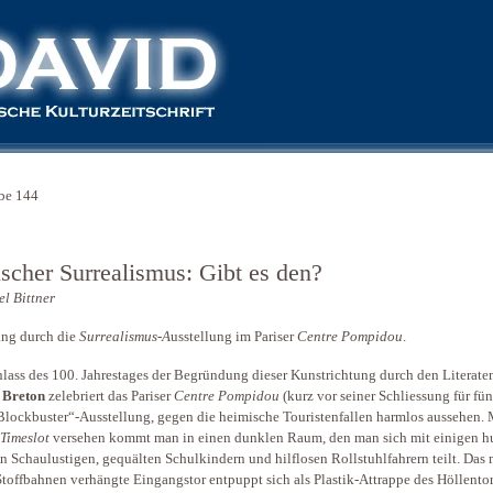
be 144
ischer Surrealismus: Gibt es den?
l Bittner
ng durch die
Surrealismus-A
usstellung im Pariser
Centre Pompidou
.
lass des 100. Jahrestages der Begründung dieser Kunstrichtung durch den Literate
 Breton
zelebriert das Pariser
Centre Pompidou
(kurz vor seiner Schliessung für fün
Blockbuster“-Ausstellung, gegen die heimische Touristenfallen harmlos aussehen. 
Timeslot
versehen kommt man in einen dunklen Raum, den man sich mit einigen h
n Schaulustigen, gequälten Schulkindern und hilflosen Rollstuhlfahrern teilt. Das 
Stoffbahnen verhängte Eingangstor entpuppt sich als Plastik-Attrappe des Höllento