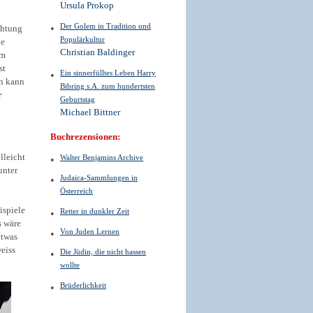
Ursula Prokop
Der Golem in Tradition und
chtung
Populärkultur
ie
Christian Baldinger
um
st
Ein sinnerfülltes Leben Harry
n kann
Bibring s.A. zum hundertsten
r
Geburtstag
Michael Bittner
Buchrezensionen:
lleicht
Walter Benjamins Archive
unter
Judaica-Sammlungen in
Österreich
ispiele
Retter in dunkler Zeit
s wäre
Von Juden Lernen
etwas
eiss
Die Jüdin, die nicht hassen
wollte
Brüderlichkeit