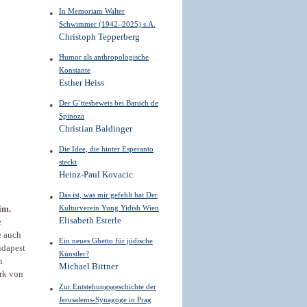
In Memoriam Walter
Schwimmer (1942–2025) s.A.
Christoph Tepperberg
Humor als anthropologische
Konstante
Esther Heiss
Der G`ttesbeweis bei Baruch de
Spinoza
Christian Baldinger
Die Idee, die hinter Esperanto
steckt
Heinz-Paul Kovacic
Das ist, was mir gefehlt hat Der
Kulturverein Yung Yidish Wien
im.
Elisabeth Esterle
e
e auch
Ein neues Ghetto für jüdische
udapest
Künstler?
n
Michael Bittner
erk von
Zur Entstehungsgeschichte der
Jerusalems-Synagoge in Prag