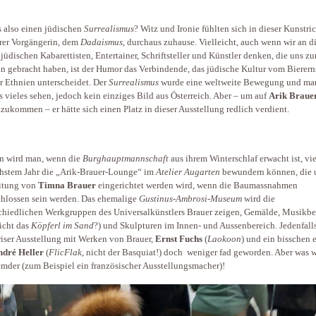
s also einen jüdischen
Surrealismus
? Witz und Ironie fühlten sich in dieser Kunstri
rer Vorgängerin, dem
Dadaismus
, durchaus zuhause. Vielleicht, auch wenn wir an d
 jüdischen Kabarettisten, Entertainer, Schriftsteller und Künstler denken, die uns z
n gebracht haben, ist der Humor das Verbindende, das jüdische Kultur vom Bier­ern
r Ethnien unterscheidet. Der
Surrealismus
wurde eine weltweite Bewegung und ma
is vieles sehen, jedoch kein einziges Bild aus Österreich. Aber – um auf
Arik Braue
zukommen – er hätte sich einen Platz in dieser Ausstellung redlich verdient.
n wird man, wenn die
Burghauptmannschaft
aus ihrem Winterschlaf erwacht ist, vie
hstem Jahr die „Arik-Brauer-Lounge“ im
Atelier Augarten
bewundern können, die 
itung von
Timna Brauer
eingerichtet werden wird, wenn die Baumassnahmen
hlossen sein werden. Das ehemalige
Gustinus-Ambrosi-Museum
wird die
chiedlichen Werkgruppen des Universalkünstlers Brauer zeigen, Gemälde, Musikbe
eicht das
Köpferl im Sand
?) und Skulpturen im Innen- und Aussenbereich. Jedenfall
riser Ausstellung mit Werken von Brauer,
Ernst Fuchs
(
Laokoon
) und ein bisschen 
ndré Heller
(
FlicFlak
, nicht der Basquiat!) doch weniger fad geworden. Aber was w
emder (zum Beispiel ein französischer Ausstellungsmacher)!