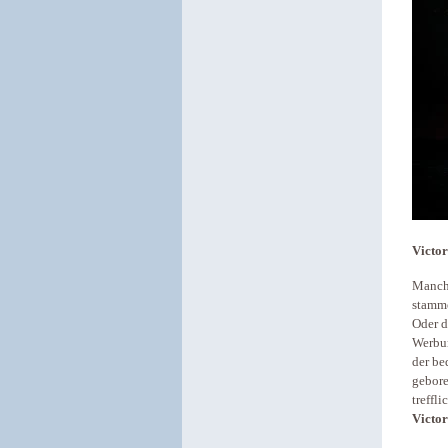
Victor
Manche
stamm
Oder 
Werbun
der be
gebore
treffl
Victor