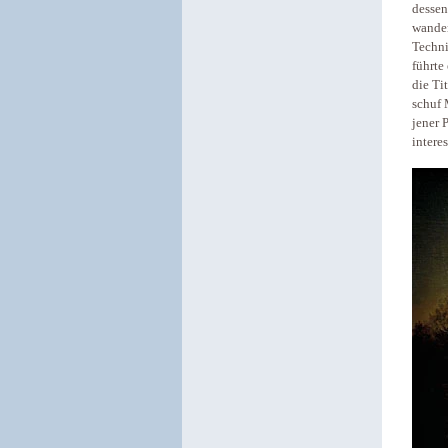
dessen
wander
Techni
führte
die Ti
schuf 
jener 
intere