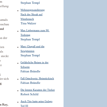
im
Stephan Templ
tellung
Wohnungswanderung
Nach der Shoah auf
Wienbesuch
damals
Tina Walzer
sschau
und
Max Liebermann zum 90.
Todestag
on der
Stephan Templ
Marc Chagall und die
nien
Sowjetunion
als
Stephan Templ
 steckt
e
Gefährliche Reisen in der
er
Schweiz
Fabian Brändle
g
Fall Ostschweiz: Heimtückisch
der sich
Fabian Brändle
ng
Die letzten Karaiten der Türkei
Robert Schild
Auch Tito hatte seine Gulags
n Ray,
Teil III