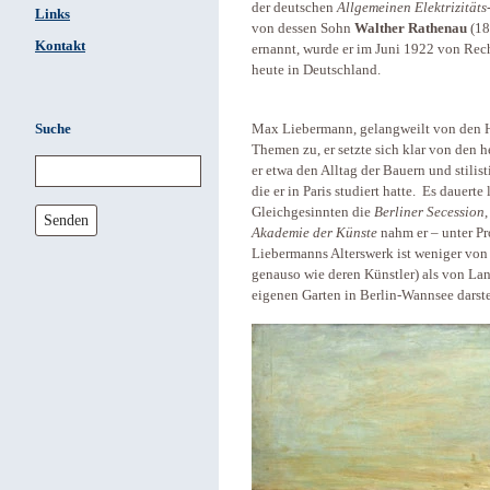
der deutschen
Allgemeinen Elektrizitäts
Links
von dessen Sohn
Walther Rathenau
(18
Kontakt
ernannt, wurde er im Juni 1922 von Rech
heute in Deutschland.
Suche
Max Liebermann, gelangweilt von den His
Themen zu, er setzte sich klar von den h
er etwa den Alltag der Bauern und stilist
die er in Paris studiert hatte. Es dauerte
Gleichgesinnten die
Berliner Secession
Senden
Akademie der Künste
nahm er – unter Pr
Liebermanns Alterswerk ist weniger von 
genauso wie deren Künstler) als von Lan
eigenen Garten in Berlin-Wannsee darst