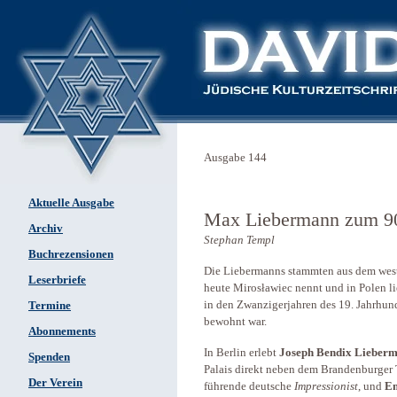
Ausgabe 144
Aktuelle Ausgabe
Max Liebermann zum 90
Archiv
Stephan Templ
Buchrezensionen
Die Liebermanns stammten aus dem w
Leserbriefe
heute Mirosławiec nennt und in Polen li
in den Zwanzigerjahren des 19. Jahrhund
Termine
bewohnt war.
Abonnements
In Berlin erlebt
Joseph Bendix Lieber
Spenden
Palais direkt neben dem Brandenburger 
Der Verein
führende deutsche
Impressionist
, und
Em