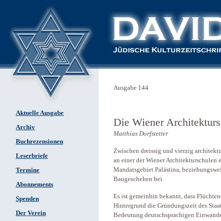
Ausgabe 144
Aktuelle Ausgabe
Die Wiener Architektursc
Archiv
Matthias Dorfstetter
Buchrezensionen
Zwischen dreissig und vierzig architekt
Leserbriefe
an einer der Wiener Architekturschulen e
Mandatsgebiet Palästina, beziehungsweis
Termine
Baugeschehen bei.
Abonnements
Es ist gemeinhin bekannt, dass Flücht
Spenden
Hintergrund die Gründungszeit des Staat
Der Verein
Bedeutung deutschsprachigen Einwander