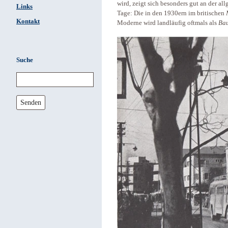
wird, zeigt sich besonders gut an der a
Links
Tage: Die in den 1930ern im britischen
Kontakt
Moderne wird landläufig oftmals als
Ba
Suche
Senden