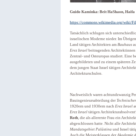
Guido Kaminka: Beit HaShaon, Haifa 
https://commons.wikimedia.org/wiki/Fi
Tatsächlich schlugen sich unterschiedlic
israelischen Moderne nieder. Im Übrigen
Land tätigen Architekten am
Bauhaus
au
Erez Israel
beitragenden Architektinnen 
Zentral- und Osteuropas studiert. Eine 
ausgebildeten und zu einem späteren Z
dem jungen Staat Israel tätigen Architek
Architekturschulen.
Nachweislich waren achtundzwanzig Per
Bauingenieursabteilung der
Technische
1920ern und 1930ern nach
Erez Israel
a
Erez Israel
tätigen Architekturabsolven
Roth
, die als allererste Frau ein Archit
abgeschlossen hatte. Nicht alle Archite
Mandatsgebiet Palästina
und Israel tät
Auch die Meisterklassen der
Akademie d