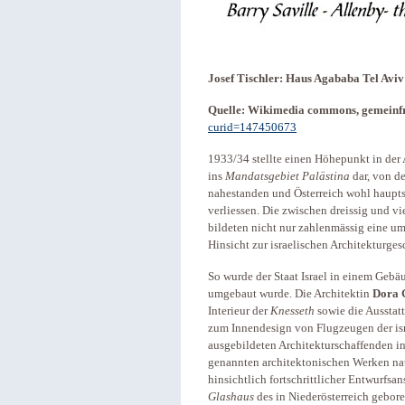
Josef Tischler: Haus Agababa Tel Aviv
Quelle: Wikimedia commons, gemeinfr
curid=147450673
1933/34 stellte einen Höhepunkt in der
ins
Mandatsgebiet Palästina
dar, von d
nahestanden und Österreich wohl haupts
verliessen. Die zwischen dreissig und vi
bildeten nicht nur zahlenmässig eine um
Hinsicht zur israelischen Architekturges
So wurde der Staat Israel in einem Geb
umgebaut wurde. Die Architektin
Dora 
Interieur der
Knesseth
sowie die Ausstat
zum Innendesign von Flugzeugen der isr
ausgebildeten Architekturschaffenden i
genannten architektonischen Werken nat
hinsichtlich fortschrittlicher Entwurfs
Glashaus
des in Niederösterreich gebor