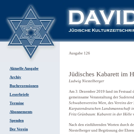
Ausgabe 126
Aktuelle Ausgabe
Jüdisches Kabarett im 
Archiv
Ludwig Niestelberger
Buchrezensionen
Am 3. Dezember 2019 fand im Festsaal 
Leserbriefe
gemeinsame Veranstaltung der
Sudetend
Schwabenvereins Wien
, des
Vereins der
Termine
Karpatendeutschen Landsmannschaft in
Abonnements
Fritz Grünbaum: Kabarett in der Hölle
Spenden
Nach den einführenden Worten durch d
Der Verein
Niestelberger und Begrüssung der Ehren