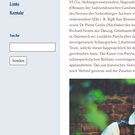
VLÖ u. Stiftungsvorsitzender), Abgeord
Links
(Obmann der
Sudetendeutschen Landsma
Kontakt
des
Vereins der Siebenbürger Sachsen i
insbesondere ADir i. R. RgR Ilan Beresi
sowie Dr. Pierre Genée (Nachfahre des 
Richard Genée aus Danzig, Grünbaum-B
Suche
in Österreich etc.) erzählte Paryla über
unvergessenen Schauspielers, Librettist
Texte, welche dieser hauptsächlich für 
geschrieben hatte. Die Kunst von Paryla,
schauspielerischen Brillanz vorzutragen,
Senden
applaudierten. Das war klassisches
Jüdi
noch Weltruf geniesst und die Zuseher mi