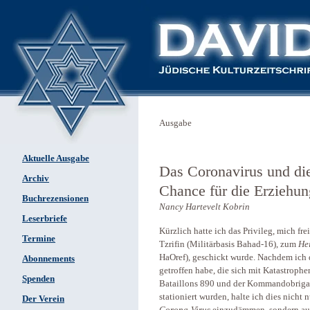
Ausgabe
Aktuelle Ausgabe
Das Coronavirus und di
Archiv
Chance für die Erziehung
Buchrezensionen
Nancy Hartevelt Kobrin
Leserbriefe
Kürzlich hatte ich das Privileg, mich fre
Termine
Tzrifin (Militärbasis Bahad-16), zum
He
HaOref), geschickt wurde. Nachdem ich
Abonnements
getroffen habe, die sich mit Katastrophe
Spenden
Bataillons 890 und der Kommandobrigad
stationiert wurden, halte ich dies nicht 
Der Verein