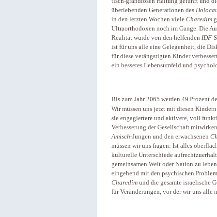
tisch-grandiosen Haltung geführt und d
überlebenden Generationen des
Holocau
in den letzten Wochen viele
Charedim
g
Ultraorthodoxen noch im Gange. Die Aug
Realität wurde von den helfenden
IDF
-
ist für uns alle eine Gelegenheit, die 
für diese verängstigten Kinder verbess
ein besseres Lebensumfeld und psycholo
Bis zum Jahr 2065 werden 49 Prozent der
Wir müssen uns jetzt mit diesen Kindern
sie engagiertere und aktivere, voll fun
Verbesserung der Gesellschaft mitwirke
Amisch
-Jungen und den erwachsenen
Ch
müssen wir uns fragen: Ist alles oberfl
kulturelle Unterschiede aufrechtzuerhal
gemeinsamen Welt oder Nation zu lebe
eingehend mit den psychischen Problem
Charedim
und die gesamte israelische Ge
für Veränderungen, vor der wir uns alle n