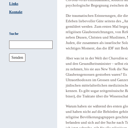
Corona-Virus
einzudämmen, sondern auch
Links
psychologische Begegnung zwischen de
Kontakt
Die traumatischen Erinnerungen, die di
Erleben liebevoller Güte seitens des „A
gemildert werden. Zum ersten Mal begeg
religiösen Glaubensrichtungen, von Ref
Suche
neben Drusen, Christen und Muslimen, 
Juden, die zusammen als israelische Sold
wichtiges Moment, das die
IDF
mit Beda
Senden
Aber was ist in der Welt der
Charedim
sc
und den Gesundheitsminister – selbst e
zu nehmen, bis sie aus New York die Nach
Glaubensgenossen gestorben waren? Es i
Ultraorthodoxen im Grossen und Ganzen
jüdischen mittelalterlichen medizinisc
kennen. Es gibt sogar zeitgenössische
R
biner), die Traktate über die Wissenscha
Warum haben sie während des ersten glo
und haben nicht auf die Behörden gehört
religiöse Bevölkerungsgruppen geschrieb
befanden und sich auf der Suche nach Tro