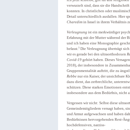
ich jetzt schreibe, gilt für alle religiös
verwurzelt sind, dass sie die Handschri
konnten. In christlichen oder muslimis
Detail unterschiedlich ausfallen. Hier s
Charedim
in Israel in ihrem Verhältnis z
Verleugnung
ist ein merkwürdiger psyc
Erfahrung mit der Mutter während der
und ich haben eine Monographie geschrie
5
befasst.
Die Verleugnung überträgt sich 
wir es gerade bei den ultraorthodoxen
R
Covid-19
gehört haben. Dieses Versagen
2018), der insbesondere in Zusammenha
Gruppenmentalität auftritt, die zu ängstl
Rebbe
nur ein Kaiser, der unsichtbare K
dazu dient, das zerbrechliche, unterentw
schützen. Diese starken Emotionen ents
insbesondere aus dem Bedürfnis, nicht al
Vergessen wir nicht: Selbst diese ultra
Gemeindemitgliedern versagt haben, sin
und Armut aufgewachsen und haben daher
Bedürfnissen hervorgehenden Rest-Ängst
hochdefensiven, narziss-