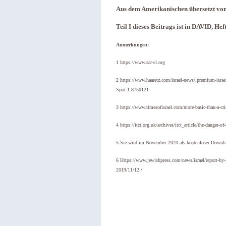
Aus dem Amerikanischen übersetzt von
Teil I dieses Beitrags ist in DAVID, H
Anmerkungen:
1 https://www.sar-el.org
2 https://www.haaretz.com/israel-news/.premium-israeli
Spot-1.8750121
3 https://www.timesofisrael.com/more-basic-than-a-cris
4 https://itct.org.uk/archives/itct_article/the-danger-o
5 Sie wird im November 2020 als kostenloser Downlo
6 Https://www.jewishpress.com/news/israel/report-by-2
2019/11/12 /