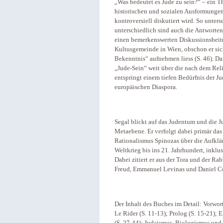
„Was bedeutet es Jude zu sein?“ – ein T
historischen und sozialen Ausformungen
kontroversiell diskutiert wird. So unter
unterschiedlich sind auch die Antworten 
einen bemerkenswerten Diskussionsbeitra
Kultusgemeinde in Wien, obschon er si
Bekenntnis“ aufnehmen liess (S. 46). Dam
„Jude-Sein“ weit über die nach dem Rel
entspringt einem tiefen Bedürfnis der J
europäischen Diaspora.
Segal blickt auf das Judentum und die Ju
Metaebene. Er verfolgt dabei primär da
Rationalismus Spinozas über die Aufklä
Weltkrieg bis ins 21. Jahrhundert, inkl
Dabei zitiert er aus der Tora und der Ra
Freud, Emmanuel Levinas und Daniel 
Der Inhalt des Buches im Detail: Vorwor
Le Rider (S. 11-13); Prolog (S. 15-21);