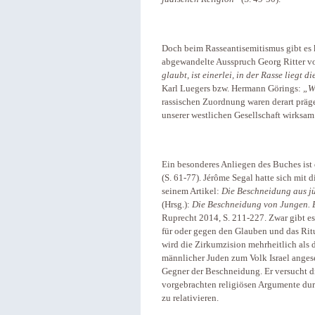
Doch beim Rasseantisemitismus gibt es 
abgewandelte Ausspruch Georg Ritter vo
glaubt, ist einerlei, in der Rasse liegt d
Karl Luegers bzw. Hermann Görings:
„We
rassischen Zuordnung waren derart präge
unserer westlichen Gesellschaft wirksam
Ein besonderes Anliegen des Buches ist 
(S. 61-77). Jérôme Segal hatte sich mit d
seinem Artikel:
Die Beschneidung aus jü
(Hrsg.):
Die Beschneidung von Jungen. E
Ruprecht 2014, S. 211-227. Zwar gibt es
für oder gegen den Glauben und das Ri
wird die Zirkumzision mehrheitlich als 
männlicher Juden zum Volk Israel angeseh
Gegner der Beschneidung. Er versucht d
vorgebrachten religiösen Argumente dur
zu relativieren.