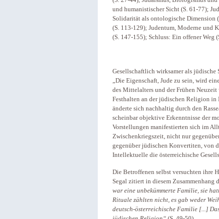
(S. 27-44); Judaismus, Biologismus und
und humanistischer Sicht (S. 61-77); Ju
Solidarität als ontologische Dimension (S
(S. 113-129); Judentum, Moderne und K
(S. 147-155); Schluss: Ein offener Weg 
Gesellschaftlich wirksamer als jüdische 
„Die Eigenschaft, Jude zu sein, wird ei
des Mittelalters und der Frühen Neuzeit 
Festhalten an der jüdischen Religion in
änderte sich nachhaltig durch den Rassea
scheinbar objektive Erkenntnisse der m
Vorstellungen manifestierten sich im All
Zwischenkriegszeit, nicht nur gegenüb
gegenüber jüdischen Konvertiten, von d
Intellektuelle die österreichische Gesell
Die Betroffenen selbst versuchten ihre 
Segal zitiert in diesem Zusammenhang d
war eine unbekümmerte Familie, sie hatte
Rituale zählten nicht, es gab weder We
deutsch-österreichische Familie [...] D
jüdischen Religion“
(S. 49-50).