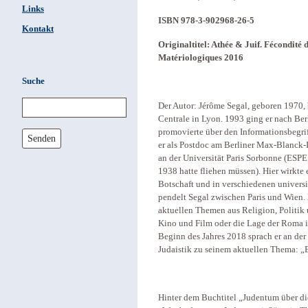
Links
ISBN 978-3-902968-26-5
Kontakt
Originaltitel: Athée & Juif. Fécondité
Matériologiques 2016
Suche
Der Autor: Jérôme Segal, geboren 1970,
Centrale in Lyon. 1993 ging er nach Ber
promovierte über den Informationsbegrif
Senden
er als Postdoc am Berliner Max-Blanck-I
an der Universität Paris Sorbonne (ESPE
1938 hatte fliehen müssen). Hier wirkte 
Botschaft und in verschiedenen univers
pendelt Segal zwischen Paris und Wien. E
aktuellen Themen aus Religion, Politik u
Kino und Film oder die Lage der Roma i
Beginn des Jahres 2018 sprach er an der 
Judaistik zu seinem aktuellen Thema: „E
Hinter dem Buchtitel „Judentum über die