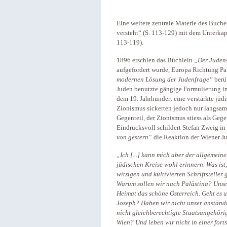
Eine weitere zentrale Materie des Buches 
versteht“ (S. 113-129) mit dem Unterka
113-119).
1896 erschien das Büchlein
„Der Juden
aufgefordert wurde, Europa Richtung Palä
modernen Lösung der Judenfrage“
berü
Juden benutzte gängige Formulierung in
dem 19. Jahrhundert eine verstärkte jüd
Zionismus sickerten jedoch nur langsam
Gegenteil, der Zionismus stiess als Gege
Eindrucksvoll schildert Stefan Zweig 
von gestern“
die Reaktion der Wiener J
„Ich [...] kann mich aber der allgemei
jüdischen Kreise wohl erinnern. Was ist,
witzigen und kultivierten Schriftsteller
Warum sollen wir nach Palästina? Unser
Heimat das schöne Österreich. Geht es u
Joseph? Haben wir nicht unser anständi
nicht gleichberechtigte Staatsangehörig
Wien? Und leben wir nicht in einer forts