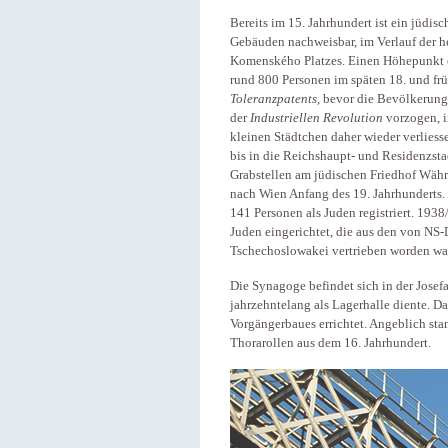
Bereits im 15. Jahrhundert ist ein jüdis
Gebäuden nachweisbar, im Verlauf der he
Komenského Platzes. Einen Höhepunkt e
rund 800 Personen im späten 18. und frü
Toleranzpatents
, bevor die Bevölkerung
der
Industriellen Revolution
vorzogen, 
kleinen Städtchen daher wieder verlies
bis in die Reichshaupt- und Residenzstad
Grabstellen am jüdischen Friedhof Wä
nach Wien Anfang des 19. Jahrhunderts.
141 Personen als Juden registriert. 1938
Juden eingerichtet, die aus den von NS
Tschechoslowakei vertrieben worden wa
Die Synagoge befindet sich in der Josefa
jahrzehntelang als Lagerhalle diente. D
Vorgängerbaues errichtet. Angeblich sta
Thorarollen aus dem 16. Jahrhundert.