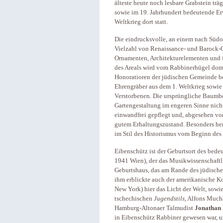
älteste heute noch lesbare Grabstein trä
sowie im 19. Jahrhundert bedeutende Er
Weltkrieg dort statt.
Die eindrucksvolle, an einem nach Südos
Vielzahl von Renaissance- und Barock-
Ornamenten, Architekturelementen und 
des Areals wird vom Rabbinerhügel domin
Honoratioren der jüdischen Gemeinde bef
Ehrengräber aus dem 1. Weltkrieg sowie 
Verstorbenen. Die ursprüngliche Baumbe
Gartengestaltung im engeren Sinne nich
einwandfrei gepflegt und, abgesehen von
gutem Erhaltungszustand. Besonders her
im Stil des Historismus vom Beginn des 
Eibenschütz ist der Geburtsort des bed
1941 Wien), der das Musikwissenschaftli
Geburtshaus, das am Rande des jüdischen 
ihm erblickte auch der amerikanische 
New York) hier das Licht der Welt, sowi
tschechischen
Jugendstils
, Alfons Mucha
Hamburg-Altonaer Talmudist
Jonathan 
in Eibenschütz Rabbiner gewesen war, u