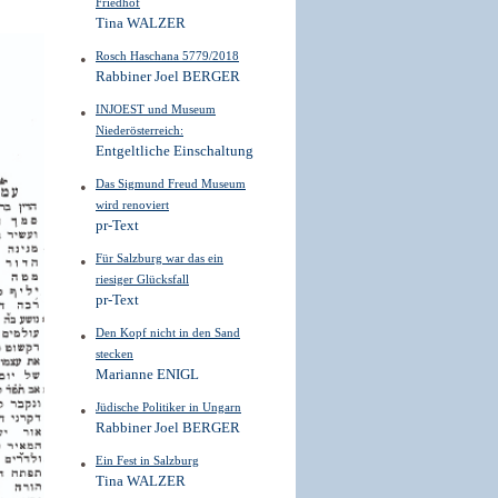
Friedhof
Tina WALZER
Rosch Haschana 5779/2018
Rabbiner Joel BERGER
INJOEST und Museum
Niederösterreich:
Entgeltliche Einschaltung
Das Sigmund Freud Museum
wird renoviert
pr-Text
Für Salzburg war das ein
riesiger Glücksfall
pr-Text
Den Kopf nicht in den Sand
stecken
Marianne ENIGL
Jüdische Politiker in Ungarn
Rabbiner Joel BERGER
Ein Fest in Salzburg
Tina WALZER