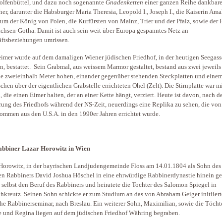
lfenbüttel, und dazu noch sogenannte
Gnadenketten
einer ganzen Reihe dankbare
her, darunter die Habsburger Maria Theresia, Leopold I., Joseph I., die Kaiserin Ama
um der König von Polen, die Kurfürsten von Mainz, Trier und der Pfalz, sowie der
chsen-Gotha. Damit ist auch sein weit über Europa gespanntes Netz an
ftsbeziehungen umrissen.
imer wurde auf dem damaligen Wiener jüdischen Friedhof, in der heutigen Seegass
n, bestattet. Sein Grabmal, aus weissem Marmor gestaltet, bestand aus zwei jeweils
e zweieinhalb Meter hohen, einander gegenüber stehenden Steckplatten und eine
chen über der eigentlichen Grabstelle errichteten Ohel (Zelt). Die Stirnplatte war m
 die einen Eimer halten, der an einer Kette hängt, verziert. Heute ist davon, nach d
rung des Friedhofs während der NS-Zeit, neuerdings eine Replika zu sehen, die von
mmen aus den U.S.A. in den 1990er Jahren errichtet wurde.
abbiner Lazar Horowitz in Wien
Horowitz, in der bayrischen Landjudengemeinde Floss am 14.01.1804 als Sohn des
en Rabbiners David Joshua Höschel in eine ehrwürdige Rabbinerdynastie hinein ge
 selbst den Beruf des Rabbiners und heiratete die Tochter des Salomon Spiegel in
hkreutz. Seinen Sohn schickte er zum Studium an das von Abraham Geiger initiierte
he Rabbinerseminar, nach Breslau. Ein weiterer Sohn, Maximilian, sowie die Töcht
e und Regina liegen auf dem jüdischen Friedhof Währing begraben.