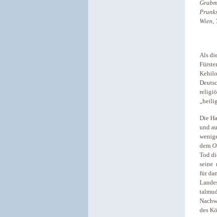
Grabma
Prunks
Wien, 
Als di
Fürste
Kehilo
Deutsc
religi
„heili
Die Ha
und au
wenige
dem
O
Tod di
seine 
für da
Landes
talmud
Nachwe
des Kö