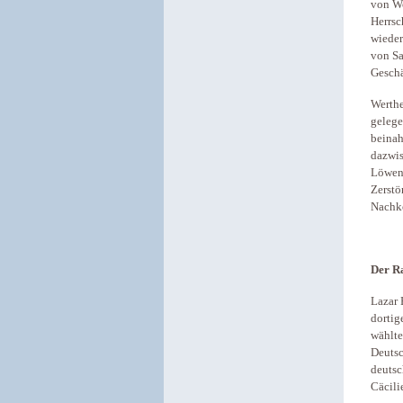
von Wo
Herrsc
wieder
von Sa
Geschä
Werthe
gelege
beinah
dazwis
Löwen,
Zerstö
Nachko
Der R
Lazar 
dortig
wählte
Deutsc
deutsc
Cäcili