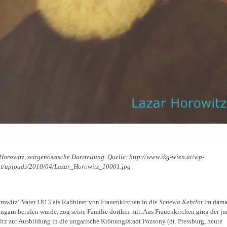
Horowitz, zeitgenössische Darstellung. Quelle: http://www.ikg-wien.at/wp-
nt/uploads/2010/04/Lazar_Horowitz_10001.jpg
rowitz‘ Vater 1813 als Rabbiner von Frauenkirchen in die
Schewa Kehilot
im dama
ngarn berufen wurde, zog seine Familie dorthin mit. Aus Frauenkirchen ging der j
tz zur Ausbildung in die ungarische Krönungsstadt Pozsony (dt. Pressburg, heute