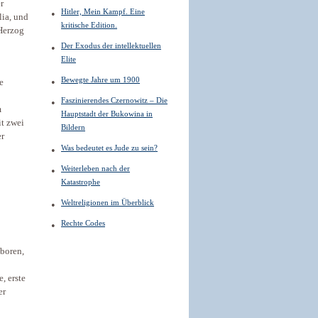
r
Hitler, Mein Kampf. Eine
lia, und
kritische Edition.
 Herzog
Der Exodus der intellektuellen
Elite
Bewegte Jahre um 1900
e
Faszinierendes Czernowitz – Die
m
Hauptstadt der Bukowina in
it zwei
Bildern
er
Was bedeutet es Jude zu sein?
Weiterleben nach der
Katastrophe
Weltreligionen im Überblick
Rechte Codes
boren,
, erste
er