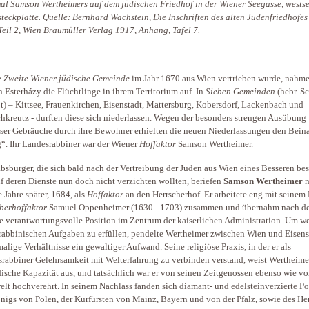
l Samson Wertheimers auf dem jüdischen Friedhof in der Wiener Seegasse, westse
teckplatte. Quelle: Bernhard Wachstein, Die Inschriften des alten Judenfriedhofes
Teil 2, Wien Braumüller Verlag 1917, Anhang, Tafel 7.
e
Zweite Wiener jüdische Gemeinde
im Jahr 1670 aus Wien vertrieben wurde, nahme
n Esterházy die Flüchtlinge in ihrem Territorium auf. In
Sieben Gemeinden
(hebr. S
t) – Kittsee, Frauenkirchen, Eisenstadt, Mattersburg, Kobersdorf, Lackenbach und
hkreutz - durften diese sich niederlassen. Wegen der besonders strengen Ausübung
öser Gebräuche durch ihre Bewohner erhielten die neuen Niederlassungen den Bei
g“. Ihr Landesrabbiner war der Wiener
Hoffaktor
Samson Wertheimer.
bsburger, die sich bald nach der Vertreibung der Juden aus Wien eines Besseren be
f deren Dienste nun doch nicht verzichten wollten, beriefen
Samson Wertheimer
n
 Jahre später, 1684, als
Hoffaktor
an den Herrscherhof. Er arbeitete eng mit seinem
berhoffaktor
Samuel Oppenheimer (1630 - 1703) zusammen und übernahm nach d
e verantwortungsvolle Position im Zentrum der kaiserlichen Administration. Um we
rabbinischen Aufgaben zu erfüllen, pendelte Wertheimer zwischen Wien und Eisens
malige Verhältnisse ein gewaltiger Aufwand. Seine religiöse Praxis, in der er als
rabbiner Gelehrsamkeit mit Welterfahrung zu verbinden verstand, weist Wertheimer
ische Kapazität aus, und tatsächlich war er von seinen Zeitgenossen ebenso wie vo
lt hochverehrt. In seinem Nachlass fanden sich diamant- und edelsteinverzierte Por
nigs von Polen, der Kurfürsten von Mainz, Bayern und von der Pfalz, sowie des He