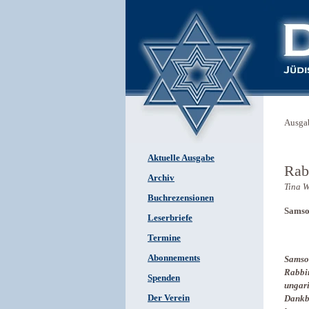
Ausga
Aktuelle Ausgabe
Rab
Archiv
Tina 
Buchrezensionen
Samso
Leserbriefe
Termine
Abonnements
Samson
Rabbin
Spenden
ungari
Der Verein
Dankba