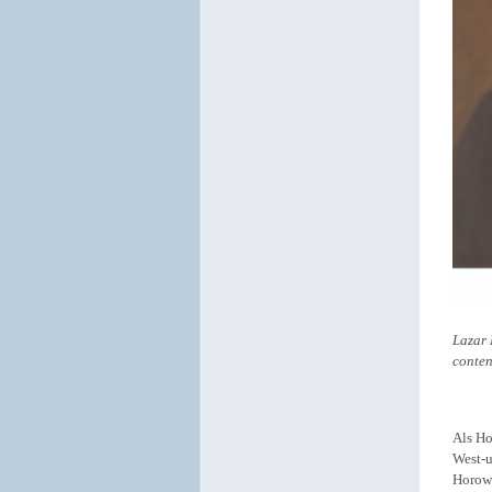
Lazar 
conte
Als Ho
West-u
Horowi