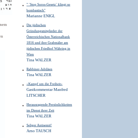
" ´Stop Soros-Gesetz` klingt so
bombastisch"
Marianne ENIGL
inem
Die jüdischen
Gründungsmitglieder der
en
Österreichischen Nationalbank
1816 und ihre Grabmäler am
jüdischen Friedhof Währing in
Wien
Tina WALZER
Rabbiner-Jubiläen
Tina WALZER
»Kampf um die Freiheit«
Gastkommentar Manfred
LITSCHER
Herausragende Persönlichkeiten
im Dienst ihrer Zeit
Tina WALZER
Seliger Antisemit!
Arno TAUSCH