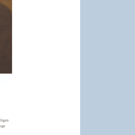
ligen
unge