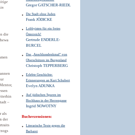
itige
Gregor GATSCHER-RIEDL
 in
Die Stadt ohne Juden
Frank JÖDICKE
Lobbyisten für ein freies
Österreich!
n die
Gertrude ENDERLE-
chewa
BURCEL
Das „Anschlussdenkmal“ von
namen
Oberschützen im Burgenland
Christoph TEPPERBERG
sannen
Erlebte Geschichte:
ur
Erinnerungen an Kurt Schubert
 Mentor,
Evelyn ADUNKA
essen
Auf jüdischen Spuren im
iterhin
Hochhaus in der Herrengasse
tadt –
Ingrid NOWOTNY
 als
Buchrezensionen:
n der
traits
Literarische Texte gegen die
rzogs
Barbarei