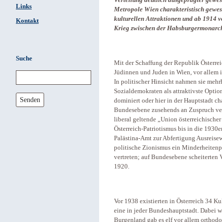
Verteilung deutlich ausgeprägter gewes
Links
Metropole Wien charakteristisch gewes
kulturellen Attraktionen und ab 1914 v
Kontakt
Krieg zwischen der Habsburgermonarch
Suche
Mit der Schaffung der Republik Österreic
Jüdinnen und Juden in Wien, vor allem i
In politischer Hinsicht nahmen sie mehr
Sozialdemokraten als attraktivste Optio
Senden
dominiert oder hier in der Hauptstadt ch
Bundesebene zusehends an Zuspruch verl
liberal geltende „Union österreichische
Österreich-Patriotismus bis in die 1930
Palästina-Amt zur Abfertigung Ausreisewil
politische Zionismus ein Minderheiten
vertreten; auf Bundesebene scheiterten 
1920.
Vor 1938 existierten in Österreich 34 
eine in jeder Bundeshauptstadt. Dabei w
Burgenland gab es elf vor allem orthodo