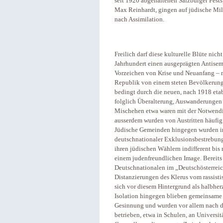
seit 1920 abgehaltenen Salzburger Fest
Max Reinhardt, gingen auf jüdische Mili
nach Assimilation.
Freilich darf diese kulturelle Blüte nic
Jahrhundert einen ausgeprägten Antisemi
Vorzeichen von Krise und Neuanfang – n
Republik von einem steten Bevölkerung
bedingt durch die neuen, nach 1918 eta
folglich Überalterung, Auswanderungen 
Mischehen etwa waren mit der Notwendig
ausserdem wurden von Austritten häufig g
Jüdische Gemeinden hingegen wurden i
deutschnationaler Exklusionsbestrebun
ihren jüdischen Wählern indifferent bis
einem judenfreundlichen Image. Bereits 
Deutschnationalen im „Deutschösterrei
Distanzierungen des Klerus vom rassisti
sich vor diesem Hintergrund als halbhe
Isolation hingegen blieben gemeinsame 
Gesinnung und wurden vor allem nach 
betrieben, etwa in Schulen, an Universit