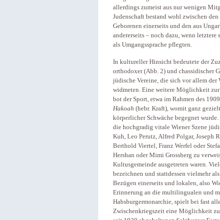
allerdings zumeist aus nur wenigen Mitg
Judenschaft bestand wohl zwischen den
Geborenen einerseits und den aus Ung
andererseits – noch dazu, wenn letztere 
als Umgangssprache pflegten.
In kultureller Hinsicht bedeutete der Zu
orthodoxer (Abb. 2) und chassidischer 
jüdische Vereine, die sich vor allem de
widmeten. Eine weitere Möglichkeit zur 
bot der Sport, etwa im Rahmen des 1909
Hakoah
(hebr. Kraft), womit ganz geziel
körperlicher Schwäche begegnet wurde. Hi
die hochgradig vitale Wiener Szene jüdi
Kuh, Leo Perutz, Alfred Polgar, Joseph Ro
Berthold Viertel, Franz Werfel oder Stef
Hershan oder Mimi Grossberg zu verweise
Kultusgemeinde ausgetreten waren. Viele
bezeichnen und stattdessen vielmehr al
Bezügen einerseits und lokalen, also Wi
Erinnerung an die multilingualen und mu
Habsburgermonarchie, spielt bei fast all
Zwischenkriegszeit eine Möglichkeit zur 