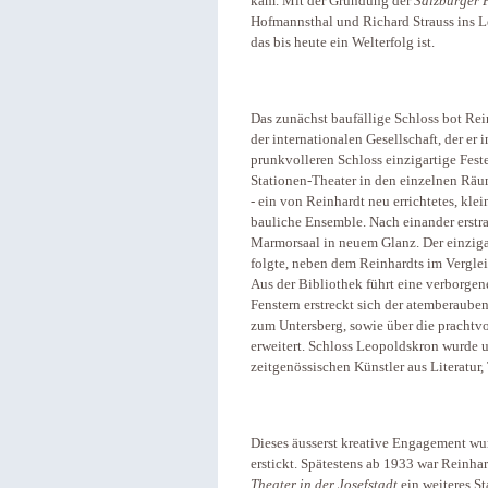
kam. Mit der Gründung der
Salzburger F
Hofmannsthal und Richard Strauss ins Le
das bis heute ein Welterfolg ist.
Das zunächst baufällige Schloss bot Re
der internationalen Gesellschaft, der er
prunkvolleren Schloss einzigartige Fes
Stationen-Theater in den einzelnen Räu
- ein von Reinhardt neu errichtetes, kle
bauliche Ensemble. Nach einander erstra
Marmorsaal in neuem Glanz. Der einzigar
folgte, neben dem Reinhardts im Verglei
Aus der Bibliothek führt eine verborge
Fenstern erstreckt sich der atemberaub
zum Untersberg, sowie über die prachtvo
erweitert. Schloss Leopoldskron wurde 
zeitgenössischen Künstler aus Literatur,
Dieses äusserst kreative Engagement w
erstickt. Spätestens ab 1933 war Reinha
Theater in der Josefstadt
ein weiteres St