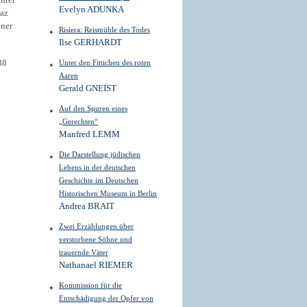
ihrer
Evelyn ADUNKA
naz
ener
Risiera: Reismühle des Todes
Ilse GERHARDT
38
Unter den Fittichen des roten
Aaren
Gerald GNEIST
Auf den Spuren eines
„Gerechten“
Manfred LEMM
Die Darstellung jüdischen
Lebens in der deutschen
Geschichte im Deutschen
Historischen Museum in Berlin
Andrea BRAIT
Zwei Erzählungen über
verstorbene Söhne und
trauernde Väter
Nathanael RIEMER
Kommission für die
Entschädigung der Opfer von