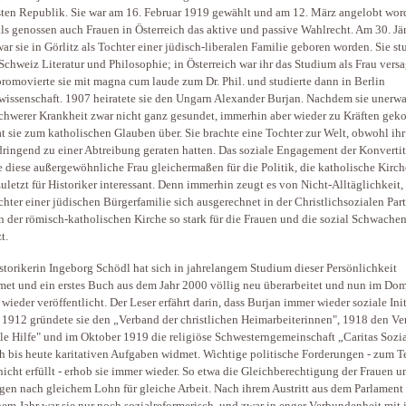
sten Republik. Sie war am 16. Februar 1919 gewählt und am 12. März angelobt wor
ls genossen auch Frauen in Österreich das aktive und passive Wahlrecht. Am 30. Jä
ar sie in Görlitz als Tochter einer jüdisch-liberalen Familie geboren worden. Sie st
 Schweiz Literatur und Philosophie; in Österreich war ihr das Studium als Frau versa
romovierte sie mit magna cum laude zum Dr. Phil. und studierte dann in Berlin
wissenschaft. 1907 heiratete sie den Ungarn Alexander Burjan. Nachdem sie unerwa
chwerer Krankheit zwar nicht ganz gesundet, immerhin aber wieder zu Kräften ge
rat sie zum katholischen Glauben über. Sie brachte eine Tochter zur Welt, obwohl ihr
dringend zu einer Abtreibung geraten hatten. Das soziale Engagement der Konvertit
 diese außergewöhnliche Frau gleichermaßen für die Politik, die katholische Kirc
zuletzt für Historiker interessant. Denn immerhin zeugt es von Nicht-Alltäglichkeit,
chter einer jüdischen Bürgerfamilie sich ausgerechnet in der Christlichsozialen Par
n der römisch-katholischen Kirche so stark für die Frauen und die sozial Schwache
t.
storikerin Ingeborg Schödl hat sich in jahrelangem Studium dieser Persönlichkeit
et und ein erstes Buch aus dem Jahr 2000 völlig neu überarbeitet und nun im Do
 wieder veröffentlicht. Der Leser erfährt darin, dass Burjan immer wieder soziale Ini
: 1912 gründete sie den „Verband der christlichen Heimarbeiterinnen", 1918 den Ve
le Hilfe" und im Oktober 1919 die religiöse Schwesterngemeinschaft „Caritas Sozia
ch bis heute karitativen Aufgaben widmet. Wichtige politische Forderungen - zum Te
nicht erfüllt - erhob sie immer wieder. So etwa die Gleichberechtigung der Frauen u
gen nach gleichem Lohn für gleiche Arbeit. Nach ihrem Austritt aus dem Parlament