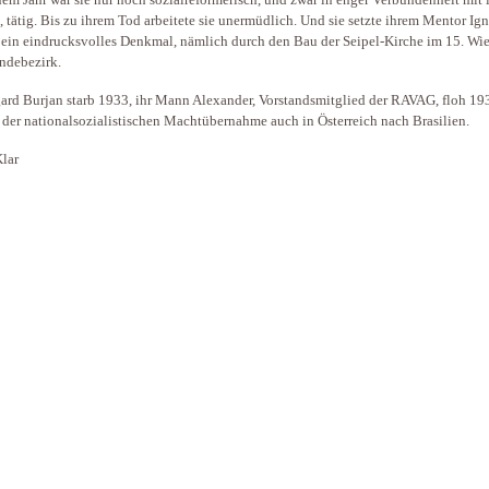
nem Jahr war sie nur noch sozialreformerisch, und zwar in enger Verbundenheit mit 
, tätig. Bis zu ihrem Tod arbeitete sie unermüdlich. Und sie setzte ihrem Mentor Ig
 ein eindrucksvolles Denkmal, nämlich durch den Bau der Seipel-Kirche im 15. Wi
ndebezirk.
ard Burjan starb 1933, ihr Mann Alexander, Vorstandsmitglied der RAVAG, floh 19
der nationalsozialistischen Machtübernahme auch in Österreich nach Brasilien.
Klar