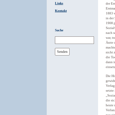
Links
der Er
Erstma
Kontakt
1883 w
in der
1908 p
Sozial
Suche
nach s
war, t
Ärzte 
machte
Senden
nicht 
die To
dann i
einsetz
Die Hi
gewidm
Verlag
setzte
„Sozia
die si
heute 
Verlan