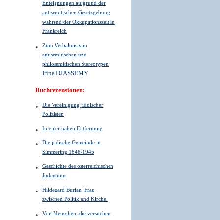
Enteignungen aufgrund der
antisemitischen Gesetzgebung
während der Okkupationszeit in
Frankreich
Zum Verhältnis von
antisemitischen und
philosemitischen Stereotypen
Irina DJASSEMY
Buchrezensionen:
Die Vereinigung jiddischer
Polizisten
In einer nahen Entfernung
Die jüdische Gemeinde in
Simmering 1848-1945
Geschichte des österreichischen
Judentums
Hildegard Burjan. Frau
zwischen Politik und Kirche.
Von Menschen, die versuchen,