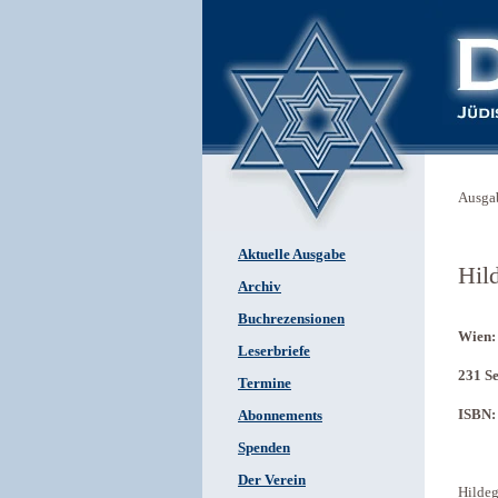
Ausga
Aktuelle Ausgabe
Hil
Archiv
Buchrezensionen
Wien:
Leserbriefe
231 Se
Termine
ISBN:
Abonnements
Spenden
Der Verein
Hildeg