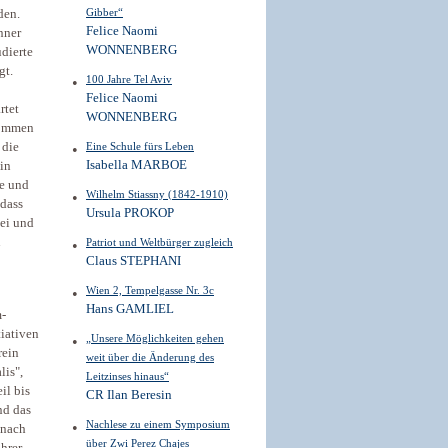
Gibber“
den.
Felice Naomi
nner
WONNENBERG
udierte
gt.
100 Jahre Tel Aviv
Felice Naomi
rtet
WONNENBERG
kommen
 die
Eine Schule fürs Leben
Isabella MARBOE
in
he und
Wilhelm Stiassny (1842-1910)
 dass
Ursula PROKOP
tei und
n
Patriot und Weltbürger zugleich
Claus STEPHANI
Wien 2, Tempelgasse Nr. 3c
Hans GAMLIEL
m-
tiativen
„Unsere Möglichkeiten gehen
rein
weit über die Änderung des
lis",
Leitzinses hinaus“
il bis
CR Ilan Beresin
nd das
Nachlese zu einem Symposium
 nach
über Zwi Perez Chajes