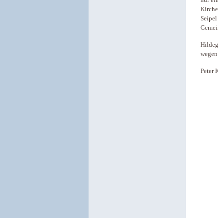
nur ei
Kirche
Seipel
Gemei
Hildeg
wegen 
Peter 