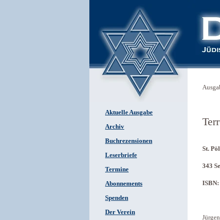
Ausga
Aktuelle Ausgabe
Ter
Archiv
Buchrezensionen
St. Pö
Leserbriefe
343 Se
Termine
ISBN:
Abonnements
Spenden
Der Verein
Jürgen