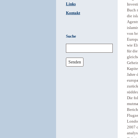
Links
Invest
Buch n
Kontakt
die is
Agents
islami
von br
Suche
Europa
wie El
für di
gleich
Senden
Geheim
Kapite
Jahre 
europa
zurück
süddeu
Die fo
mutmaß
Berich
Flugze
London
2007 o
analys