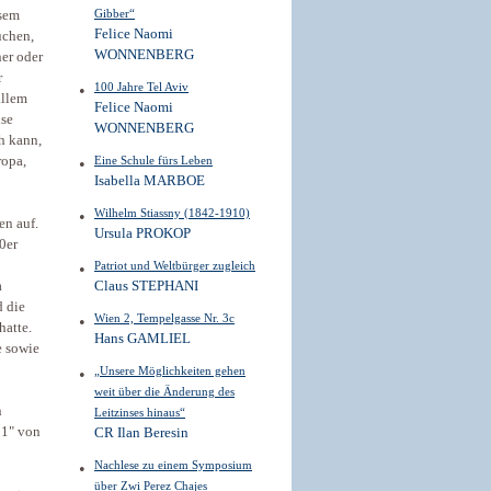
Gibber“
esem
Felice Naomi
uchen,
WONNENBERG
er oder
r
100 Jahre Tel Aviv
allem
Felice Naomi
ise
WONNENBERG
h kann,
ropa,
Eine Schule fürs Leben
Isabella MARBOE
Wilhelm Stiassny (1842-1910)
en auf.
Ursula PROKOP
0er
Patriot und Weltbürger zugleich
a
Claus STEPHANI
 die
Wien 2, Tempelgasse Nr. 3c
hatte.
Hans GAMLIEL
e sowie
„Unsere Möglichkeiten gehen
weit über die Änderung des
n
Leitzinses hinaus“
11" von
CR Ilan Beresin
Nachlese zu einem Symposium
über Zwi Perez Chajes