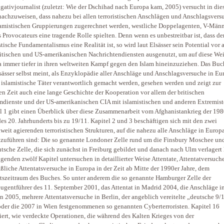
igativjournalist (zuletzt: Wie der Dschihad nach Europa kam, 2005) versucht in di
achzuweisen, dass nahezu bei allen terroristischen Anschlägen und Anschlagsvers
lamistischen Gruppierungen zugerechnet werden, westliche Doppelagenten, V-Männ
 Provocateurs eine tragende Rolle spielten. Denn wenn es unbestreitbar ist, dass de
stische Fundamentalismus eine Realität ist, so wird laut Elsässer sein Potential vor 
itischen und US-amerikanischen Nachrichtendiensten ausgenutzt, um auf diese We
 immer tiefer in ihren weltweiten Kampf gegen den Islam hineinzuziehen. Das Buc
sässer selbst meint, als Enzyklopädie aller Anschläge und Anschlagsversuche in Eu
e islamistische Täter verantwortlich gemacht werden, gesehen werden und zeigt zur
en Zeit auch eine lange Geschichte der Kooperation vor allem der britischen
dienste und der US-amerikanischen CIA mit islamistischen und anderen Extremist
l 1 gibt einen Überblick über diese Zusammenarbeit vom Afghanistankrieg der 198
des 20. Jahrhunderts bis zu 19/11. Kapitel 2 und 3 beschäftigen sich mit den zwei
weit agierenden terroristischen Strukturen, auf die nahezu alle Anschläge in Europ
zuführen sind: Die so genannte Londoner Zelle rund um die Finsbury Moschee und
tsche Zelle, die sich zunächst in Freiburg gebildet und danach nach Ulm verlagert 
lgenden zwölf Kapitel untersuchen in detaillierter Weise Attentate, Attentatversuch
liche Attentatsversuche in Europa in der Zeit ab Mitte der 1990er Jahre, dem
tszeitraum des Buches. So unter anderem die so genannte Hamburger Zelle der
ugentführer des 11. September 2001, das Attentat in Madrid 2004, die Anschläge i
 2005, mehrere Attentatsversuche in Berlin, der angeblich vereitelte „deutsche 9/
der die 2007 in Wien festgenommenen so genannten Cyberterroristen. Kapitel 16
iert, wie verdeckte Operationen, die während des Kalten Krieges von der