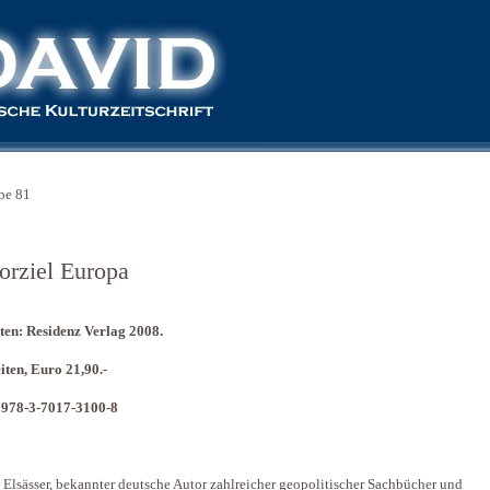
be 81
rorziel Europa
lten: Residenz Verlag 2008.
iten, Euro 21,90.-
 978-3-7017-3100-8
 Elsässer, bekannter deutsche Autor zahlreicher geopolitischer Sachbücher und