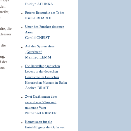
 unter
Evelyn ADUNKA
iden
reibt,
Risiera: Reismühle des Todes
r
Ilse GERHARDT
Unter den Fittichen des roten
lte, die
Aaren
Elsässer
Gerald GNEIST
 die
Auf den Spuren eines
„Gerechten“
nug,
Manfred LEMM
d der
Die Darstellung jüdischen
mus
Lebens in der deutschen
Geschichte im Deutschen
Historischen Museum in Berlin
Andrea BRAIT
Zwei Erzählungen über
verstorbene Söhne und
trauernde Väter
Nathanael RIEMER
Kommission für die
Entschädigung der Opfer von