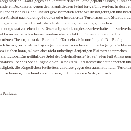
organisation Gladio gegen den kommunistischen Feind geplant wurden, nunmehr
anderen Deckmantel gegen den islamistischen Feind fortgeführt werden. In den be
ießenden Kapitel zieht Elsässer gewissermaßen seine Schlussfolgerungen und besch
iner Ansicht nach durch geduldeten oder inszenierten Terrorismus eine Situation de
ng geschaffen werden soll, die als Vorbereitung für einen gigantischen
chungsstaat zu sehen ist. Elsässer zeigt sehr komplexe Sachverhalte auf, Sachverha
il kaum realistisch scheinen sondern eher als Fiktion. Stimmt nur ein Teil der von 
orfenen Thesen, so ist das Buch in der Tat mehr als beunruhigend. Das Buch gibt
lich Anlass, bisher als richtig angenommene Tatsachen zu hinterfragen, die Schlüsse
bei ziehen kann, müssen aber nicht unbedingt denjenigen Elsässers entsprechen.
rziel Europa. Das gefährliche Spiel der Geheimdienste" ist auf jeden Fall Anlass ge
edanken über das Spannungsfeld von Demokratie und Rechtsstaat auf der einen un
digkeit, die bürgerlichen Freiheiten, um diese gegen den transnationalen Terroris
en zu können, einschränken zu müssen, auf der anderen Seite, zu machen.
s Pankratz