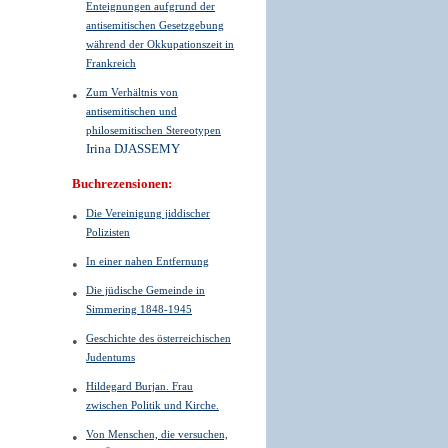
Enteignungen aufgrund der
antisemitischen Gesetzgebung
während der Okkupationszeit in
Frankreich
Zum Verhältnis von
antisemitischen und
philosemitischen Stereotypen
Irina DJASSEMY
Buchrezensionen:
Die Vereinigung jiddischer
Polizisten
In einer nahen Entfernung
Die jüdische Gemeinde in
Simmering 1848-1945
Geschichte des österreichischen
Judentums
Hildegard Burjan. Frau
zwischen Politik und Kirche.
Von Menschen, die versuchen,