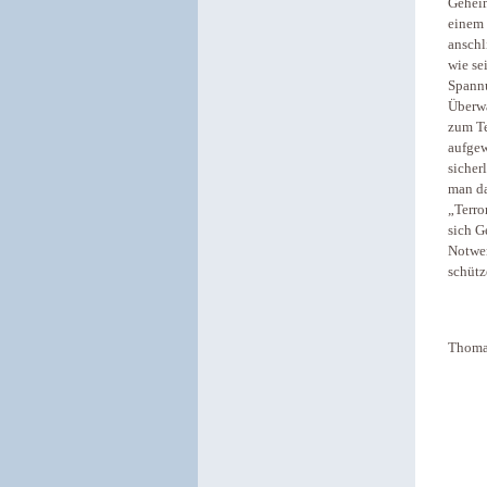
Geheim
einem 
anschl
wie se
Spannu
Überwa
zum Te
aufgew
sicher
man da
„Terro
sich G
Notwen
schütz
Thoma