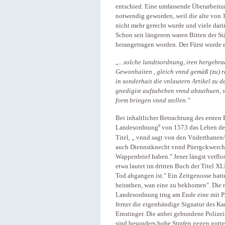
entschied. Eine umfassende Überarbeit
notwendig geworden, weil die alte von 
nicht mehr gerecht wurde und viele darin
Schon seit längerem waren Bitten der S
herangetragen worden. Der Fürst wurde e
„...solche landtsordnung, iren hergebr
Gewonhaiten , gleich vnnd gemäß (zu) r
in sonderhait die vnlautern Artikel zu 
gnedigist aufzuheben vnnd abzuthuen, v
form bringen vnnd stellen."
Bei inhaltlicher Betrachtung des ersten 
6
Landesordnung
von 1573 das Leben der
Titel, „ vnnd sagt von den Vnderthanen
auch Diennstknecht vnnd Püergckwerchs
Wappenbrief haben." Jener längst verflo
etwa lautet im dritten Buch der Titel X
Tod abgangen ist." Ein Zeitgenosse hatt
heirathen, wan eine zu bekhomen". Die 
Landesordnung trug am Ende eine mit Pr
ferner die eigenhändige Signatur des Kan
Ernstinger. Die anbei gebundene Polize
sind besonders hohe Strafen gegen gotte