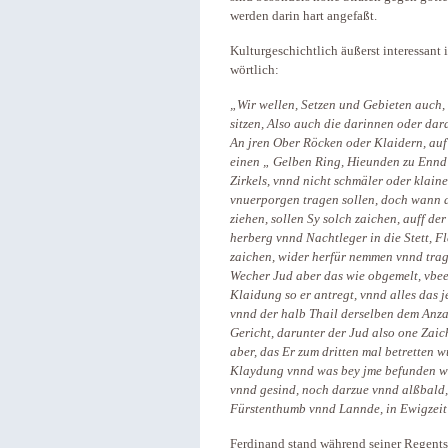
werden darin hart angefaßt.
Kulturgeschichtlich äußerst interessant i
wörtlich:
„Wir wellen, Setzen und Gebieten auch, 
sitzen, Also auch die darinnen oder da
An jren Ober Röcken oder Klaidern, auf 
einen „ Gelben Ring, Hieunden zu Ennd d
Zirkels, vnnd nicht schmäler oder klain
vnuerporgen tragen sollen, doch wann d
ziehen, sollen Sy solch zaichen, auff der 
herberg vnnd Nachtleger in die Stett, F
zaichen, wider herfür nemmen vnnd trag
Wecher Jud aber das wie obgemelt, vbee
Klaidung so er antregt, vnnd alles das 
vnnd der halb Thail derselben dem Anzai
Gericht, darunter der Jud also one Zaic
aber, das Er zum dritten mal betretten w
Klaydung vnnd was bey jme befunden wi
vnnd gesind, noch darzue vnnd alßbald,
Fürstenthumb vnnd Lannde, in Ewigzeit
Ferdinand stand während seiner Regentsc