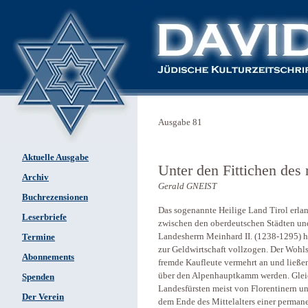
Ausgabe 81
Aktuelle Ausgabe
Unter den Fittichen des
Archiv
Gerald GNEIST
Buchrezensionen
Das sogenannte Heilige Land Tirol erla
Leserbriefe
zwischen den oberdeutschen Städten un
Landesherrn Meinhard II. (1238-1295) ha
Termine
zur Geldwirtschaft vollzogen. Der Wohls
Abonnements
fremde Kaufleute vermehrt an und ließe
über den Alpenhauptkamm werden. Gleich
Spenden
Landesfürsten meist von Florentinern u
Der Verein
dem Ende des Mittelalters einer perman