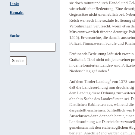
sie doch mitunter durch Handel und Geld
Links
wirtschaftlicher Bedeutung. Eine derarti
Kontakt
Gegensätze nicht unerheblich bei. Neben
Reich war auch ihre soziale Isolierung s
Verordnungen verursacht, worin etwa da
Mitverantwortlich für eine derartige Pol
Suche
1595). Er versuchte, die damals aus sei
Polizei, Finanzwesen, Schule und Kirche
Ferdinands Bedeutung läßt sich zwar in H
Grafschaft Tirol nicht mit jener seiner
Senden
in der reformierten Landes- und Polize
4
Niederschlag gefunden.
5
Auf dem Tiroler Landtag
von 1573 wurd
daß die Landesordnung nun druckfertig s
dem Landtag diese Ordnung zur weiteren 
ohnehin Sache des Landesfürsten sei. D
fürstlichen Kabinetten aus, während die
dargestellt erscheinen. Schließlich war 
Ausschusses dann dennoch bereit, einer
Landesordnung zur Durchsicht zuzustelle
gemeinsam mit den erzherzoglichen Abg
berieten. Anschließend wurden dem Land