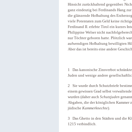
Hinsicht zurückhaltend gegenüber. Nicht
ganz eindeutig bei Ferdinands Hang zur 
die glänzende Hofhaltung des Erzherzogs 
viele Potentaten zum Geld keine richti
Ferdinand II. erlebte Tirol ein kurzes I
Philippine Welser nicht nachfolgeberec
nur Töchter geboren hatte. Plötzlich war
aufwendigen Hofhaltung bewilligten Hil
Aber das ist bereits eine andere Geschich
1 Das kanonische Zinsverbot schränkte
Juden und wenige andere gesellschaftli
2 Sie wurde durch Schutzbriefe bestimmt
einem gewissen Grad selbst verwaltende
wurden (daher auch
Schutzjuden
genannt
Abgaben, die der königlichen Kammer z
jüdische
Kammerknechte
).
3 Das Ghetto in den Städten und die Kl
1215 verbindlich.