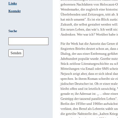
Links
geborenen Nachfahren von Holocaust-Opf
Wendemarke, die zugleich eine historisch
Kontakt
Überlebenden und Zeitzeugen, tritt ab
hat mich umarmt". Es ist ein Blick zurüc
Zukunft, die selbst gestaltet werden wi
Ein neues Leben, das wär´s. Ich weiß nic
Suche
Andenken. Wer war ich? Worüber habe ich
Für ihr Werk hat die Autorin das Genre 
fingierten Briefes deutet schon an, dass
Senden
Dialog, der aus einer Entfernung geführt
Jahrhundert populär wurde. Goethe nutzt
Stück zeitlose Literaturgeschichte zu sc
Mitteilungen via Email oder SMS schein
Nejusch zeigt aber, dass er sich ideal 
sprechen. In ihrem Roman schreibt sie e
jüdischer Deutscher ist. Ob er einer real
bleibt offen und ist letztlich unwichtig.
gerade er, ihr Adressat ist. „ ... ohne e
Gestrüpp der tausend parallelen Leben".
Berlin der 1950er und 1960er aufwächst
verlässt, den Beruf als Lehrerin wählt un
die geteilte Nahtstelle des „kalten Krie