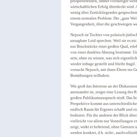
prosperierenden, immer vielfältiger wer
wirtschaftlichen Erfolg überdeckt wird. 
wenig über Zurückliegendes gesprochen. 
einem zentralen Problem: Die „gute Welt"
Vergangenheit, über die geschwiegen we
Nejusch ist Tochter von polnisch-jüdisc
unsagbare Leid sprechen. Weil sie es nic
nur Bruchstücke einer großen Qual, erleb
von einer dunklen Ahnung bestimmt. Und
sein, ohne zu wissen, was sich eigentlic
wieder infrage gestellt und bleibt frag
versucht Nejusch, mit ihren Eltern ins 
Bemühungen teilhaben.
Wie groß das Interesse an der Diskussi
aneinander ist, zeigte eine Lesung des 
großen Publikumszuspruch stieß. Das In
Perspektive kommt aus unterschiedlichen
endlich Raum für Eigenes schafft und ei
bedeutet. Für die anderen der Blick über
vielleicht vor allem nur Vorstellungen e
zeigt, wirkt er befreiend, ohne Grenzen
werden konkret, d.h. sicht-, nachvollzie