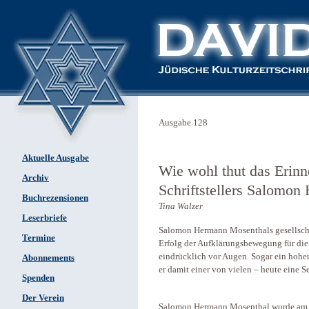
Ausgabe 128
Aktuelle Ausgabe
Wie wohl thut das Erin
Archiv
Schriftstellers Salomo
Buchrezensionen
Tina Walzer
Leserbriefe
Salomon Hermann Mosenthals gesellscha
Termine
Erfolg der Aufklärungsbewegung für die 
eindrücklich vor Augen. Sogar ein hohe
Abonnements
er damit einer von vielen – heute eine Se
Spenden
Der Verein
Salomon Hermann Mosenthal wurde am 14