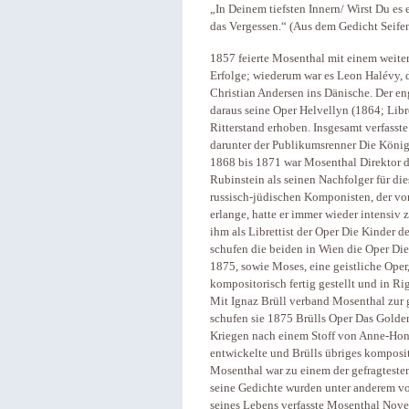
„In Deinem tiefsten Innern/ Wirst Du es
das Vergessen.“ (Aus dem Gedicht Seif
1857 feierte Mosenthal mit einem wei
Erfolge; wiederum war es Leon Halévy, d
Christian Andersen ins Dänische. Der e
daraus seine Oper Helvellyn (1864; Lib
Ritterstand erhoben. Insgesamt verfasst
darunter der Publikumsrenner Die Köni
1868 bis 1871 war Mosenthal Direktor d
Rubinstein als seinen Nachfolger für di
russisch-jüdischen Komponisten, der vor
erlange, hatte er immer wieder intensi
ihm als Librettist der Oper Die Kinder d
schufen die beiden in Wien die Oper Die
1875, sowie Moses, eine geistliche Oper
kompositorisch fertig gestellt und in R
Mit Ignaz Brüll verband Mosenthal zur 
schufen sie 1875 Brülls Oper Das Golde
Kriegen nach einem Stoff von Anne-Hon
entwickelte und Brülls übriges komposit
Mosenthal war zu einem der gefragteste
seine Gedichte wurden unter anderem v
seines Lebens verfasste Mosenthal Nove