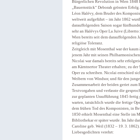
Bürgerlichen Revolution in Wien 1848 h
„Bauernstück“ Deborah grössten Erfolg. 
Léon Halévy, dem Bruder des Komponist
weltweit aufgeführt – im Jahr 1862 wurd
darauffolgenden Saison sogar fünfhunder
sehr an Halévys Oper La Juive (Libretto:
Wien bereits seit dem darauffolgenden 
religiöse Toleranz.
Zeitgleich mit Mosenthal war der kaum 
jenem Jahr mit seinen Philharmonischen
Nicolai war damals bereits sehr erfolgr
am Kärntnertor Theater erhalten; zu der 
Oper zu schreiben. Nicolai entschied si
Weibern von Windsor, und für den jungen
Zusammenarbeit der beiden geriet zum E
Textvorgaben und verfasste die gesproch
zur geplanten Uraufführung 1845 fertig g
warten, tatsächlich wurde die fertige Op
dem frühen Tod des Komponisten, in Ber
1850 erhielt Mosenthal eine Stelle im M
Bibliothekar er später wurde. Im Jahr dar
Caroline geb. Weil (1832 – 19. 3. 1862).
Liebesgedichten verehrt: