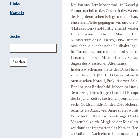
Links
Kaufmanns Herz Mosenthal1 in Kassel ge
Armut, nachdem das Geschäft des Vaters 
Kontakt
der Napoleonischen Kriege und der fran
einsetzte, Pleite gegangen war und die 
(Huthandwerk) notdürftig ernährt werde
Bockenheim/Frankfurt am Main – 5.1.187
Suche
Ministerium des Äusseren, 1864 Ritters
besuchen, die technische Laufbahn lag i
für Literatur zu interessieren und suchte
Lenau und dessen Mentor Gustav Schwa
Senden
Sagen des klassischen Altertums).
In der Zwischenzeit hatte der Onkel für 
v. Goldschmidt (9.6.1803 Frankfurt am 
preussischen Konsul, Prokurist von Sa
Bankhauses Rothschild. Mosenthal trat 
dem etwa gleichaltrigen Leopold Komp
der in jener Zeit seine frühen journalisti
sechs Goldschmidt-Kinder. Die solcherm
Schritte als Autor, vier Jahre später wu
Wilhelm Hauffs Schwarzwaldsage Das kal
Mosenthal wurde Mitglied der Künstlerg
weitläufiges internationales Netz an B
zu knüpfen. Nach einem Intermezzo als p