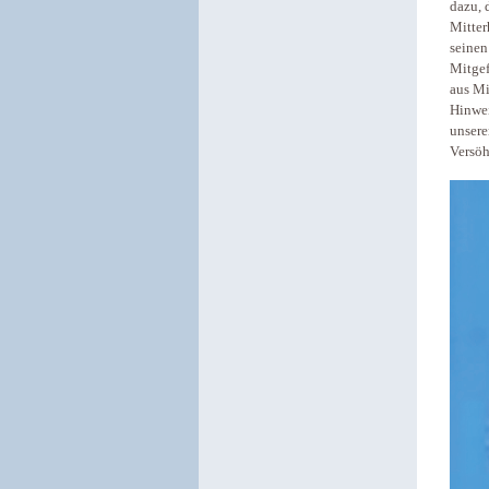
dazu, 
Mitter
seinen
Mitgef
aus Mi
Hinwei
unsere
Versöh