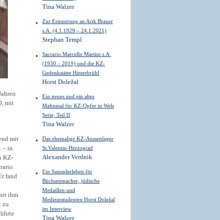
Tina Walzer
Zur Erinnerung an Arik Brauer
s.A. (4.1.1929 – 24.1.2021)
Stephan Templ
Sacrario Marcello Martini s.A.
(1930 – 2019) und die KZ-
Gedenkstätte Hinterbrühl
Horst Doležal
Jahren
Ein neues und ein altes
, mit
Mahnmal für KZ-Opfer in Wels
Serie, Teil II
Tina Walzer
end mit
Das ehemalige KZ-Aussenlager
 – in
St.Valentin-Herzograd
Alexander Verdnik
n KZ-
rario
Ein Sammlerleben für
Er fand
Büchsenmacher, jüdische
Medaillen und
mit ihm
Medizinstudenten Horst Doležal
t zu
im Interview
führte
Tina Walzer