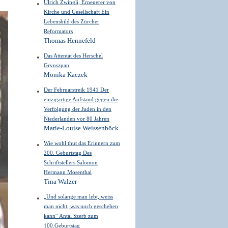
Ulrich Zwingli, Erneuerer von
Kirche und Gesellschaft Ein
Lebensbild des Zürcher
Reformators
Thomas Hennefeld
Das Attentat des Herschel
Grynszpan
Monika Kaczek
Der Februarstreik 1941 Der
einzigartige Aufstand gegen die
Verfolgung der Juden in den
Niederlanden vor 80 Jahren
Marie-Louise Weissenböck
Wie wohl thut das Erinnern zum
200. Geburtstag Des
Schriftstellers Salomon
Hermann Mosenthal
Tina Walzer
„Und solange man lebt, weiss
man nicht, was noch geschehen
kann“ Antal Szerb zum
100.Geburtstag