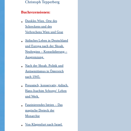
Christoph Tepperberg
Buchrezensionen:
Dunkles Wien. Orte des
Schreckens und des
Verbrechens Wien und Graz
Jüdisches Leben in Deutschland
und Europa nach der Shoah.
Neubeginn – Konsolidierung –
Ausgrenzung.
Nach der Shoah. Politik und
Antisemitismus in Österreich
nach 1945.
Preussisch, konservativ, jüdisch.
Hans-Joachim Schoeps‘ Leben
und Werk.
Faszinierendes Istrien – Das
magische Dreieck der
Monarchie
Von Klagenfurt nach Israel.