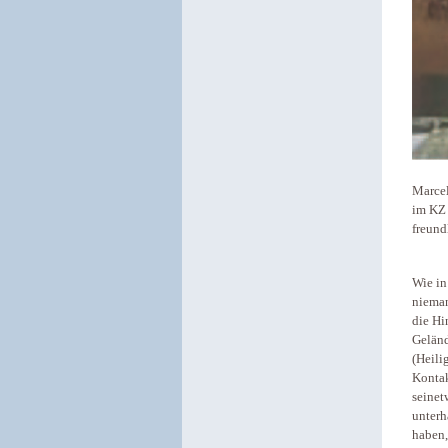
Marcel
im KZ 
freund
Wie in
nieman
die Hi
Geländ
(Heili
Kontak
seinet
unterh
haben,