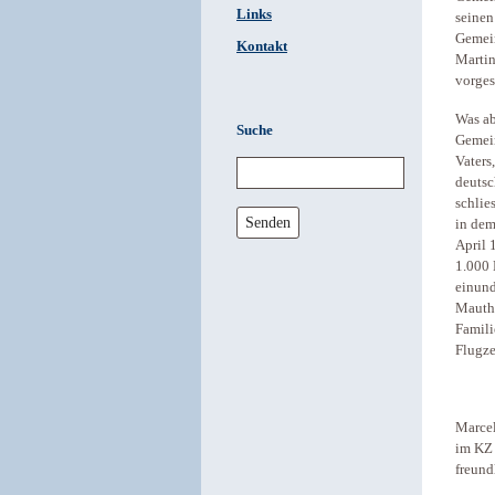
Links
seinen
Gemein
Kontakt
Martin
vorges
Was ab
Suche
Gemein
Vaters
deutsc
schlie
Senden
in dem
April 
1.000 
einund
Mautha
Famili
Flugze
Marcel
im KZ 
freund