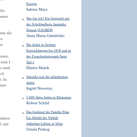
Europa
Sabine Mayr
llo
aumer
Wer bin ich? Ein Gespräch mit
der Schriftstellerin Jasminka
Domaš (ZAGREB)
sste die
Anna Maria Grünfelder
es
on
Die Juden in Serbien
Entwicklungen bis 1918 und in
ausen,
der Zwischenkriegszeit Serie,
 zum 1.
Teil 1
n rund
Martin Malek
och
Saloniki und die sefardischen
. In
Juden
iner
Ingrid Nowotny
2.600 Jahre Juden in Kleinasien
Robert Schild
Das Grabmal der Familie Elias
Ein Abbild der Vielfalt
Jahren
jüdischen Lebens in Wien
, mit
Ursula Prokop