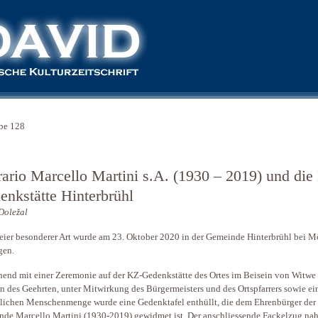
be 128
rario Marcello Martini s.A. (1930 – 2019) und die
enkstätte Hinterbrühl
Doležal
eier besonderer Art wurde am 23. Oktober 2020 in der Gemeinde Hinterbrühl bei M
gen.
end mit einer Zeremonie auf der KZ-Gedenkstätte des Ortes im Beisein von Witwe
n des Geehrten, unter Mitwirkung des Bürgermeisters und des Ortspfarrers sowie ei
lichen Menschenmenge wurde eine Gedenktafel enthüllt, die dem Ehrenbürger der
de Marcello Martini (1930-2019) gewidmet ist. Der anschliessende Fackelzug na