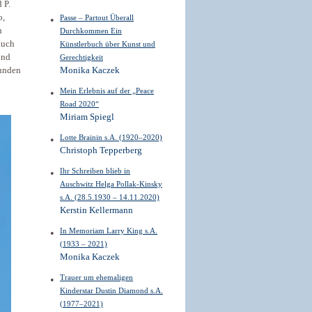
 P.
o,
Passe – Partout Überall
h
Durchkommen Ein
auch
Künstlerbuch über Kunst und
und
Gerechtigkeit
tunden
Monika Kaczek
Mein Erlebnis auf der „Peace
Road 2020“
Miriam Spiegl
Lotte Brainin s.A. (1920–2020)
Christoph Tepperberg
Ihr Schreiben blieb in
Auschwitz Helga Pollak-Kinsky
s.A. (28.5.1930 – 14.11.2020)
Kerstin Kellermann
In Memoriam Larry King s.A.
(1933 – 2021)
Monika Kaczek
Trauer um ehemaligen
Kinderstar Dustin Diamond s.A.
(1977–2021)