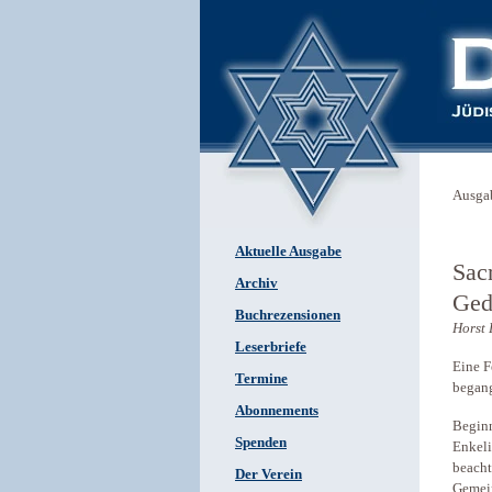
Ausga
Aktuelle Ausgabe
Sac
Archiv
Ged
Buchrezensionen
Horst 
Leserbriefe
Eine F
Termine
began
Abonnements
Beginn
Spenden
Enkeli
beacht
Der Verein
Gemein