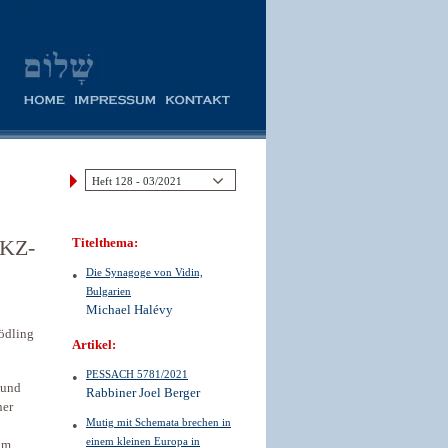
 KZ-
Titelthema:
Die Synagoge von Vidin,
Bulgarien
Michael Halévy
ödling
Artikel:
PESSACH 5781/2021
 und
Rabbiner Joel Berger
ner
Mutig mit Schemata brechen in
einem kleinen Europa in
hm