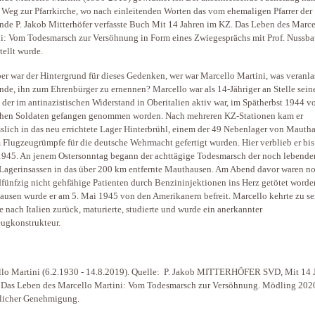
 Weg zur Pfarrkirche, wo nach einleitenden Worten das vom ehemaligen Pfarrer der
de P. Jakob Mitterhöfer verfasste Buch Mit 14 Jahren im KZ. Das Leben des Marce
i: Vom Todesmarsch zur Versöhnung in Form eines Zwiegesprächs mit Prof. Nussb
tellt wurde.
er war der Hintergrund für dieses Gedenken, wer war Marcello Martini, was veranla
de, ihn zum Ehrenbürger zu ernennen? Marcello war als 14-Jähriger an Stelle sein
, der im antinazistischen Widerstand in Oberitalien aktiv war, im Spätherbst 1944 v
hen Soldaten gefangen genommen worden. Nach mehreren KZ-Stationen kam er
sslich in das neu errichtete Lager Hinterbrühl, einem der 49 Nebenlager von Mauth
 Flugzeugrümpfe für die deutsche Wehrmacht gefertigt wurden. Hier verblieb er bis
1945. An jenem Ostersonntag begann der achttägige Todesmarsch der noch lebende
Lagerinsassen in das über 200 km entfernte Mauthausen. Am Abend davor waren n
fünfzig nicht gehfähige Patienten durch Benzininjektionen ins Herz getötet worden
usen wurde er am 5. Mai 1945 von den Amerikanern befreit. Marcello kehrte zu se
e nach Italien zurück, maturierte, studierte und wurde ein anerkannter
ugkonstrukteur.
lo Martini (6.2.1930 - 14.8.2019). Quelle: P. Jakob MITTERHÖFER SVD, Mit 14 
Das Leben des Marcello Martini: Vom Todesmarsch zur Versöhnung. Mödling 2020
licher Genehmigung.