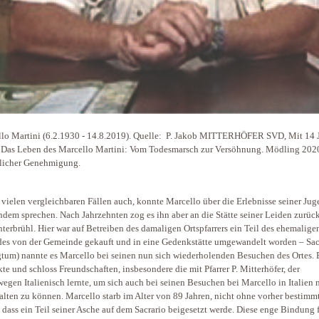
lo Martini (6.2.1930 - 14.8.2019). Quelle: P. Jakob MITTERHÖFER SVD, Mit 14 
Das Leben des Marcello Martini: Vom Todesmarsch zur Versöhnung. Mödling 2020
licher Genehmigung.
 vielen vergleichbaren Fällen auch, konnte Marcello über die Erlebnisse seiner Jug
dem sprechen. Nach Jahrzehnten zog es ihn aber an die Stätte seiner Leiden zurück
nterbrühl. Hier war auf Betreiben des damaligen Ortspfarrers ein Teil des ehemalige
es von der Gemeinde gekauft und in eine Gedenkstätte umgewandelt worden – Sac
gtum) nannte es Marcello bei seinen nun sich wiederholenden Besuchen des Ortes. 
te und schloss Freundschaften, insbesondere die mit Pfarrer P. Mitterhöfer, der
wegen Italienisch lernte, um sich auch bei seinen Besuchen bei Marcello in Italien 
alten zu können. Marcello starb im Alter von 89 Jahren, nicht ohne vorher bestimm
 dass ein Teil seiner Asche auf dem Sacrario beigesetzt werde. Diese enge Bindung 