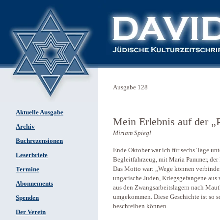
Ausgabe 128
Aktuelle Ausgabe
Mein Erlebnis auf der 
Archiv
Miriam Spiegl
Buchrezensionen
Ende Oktober war ich für sechs Tage u
Leserbriefe
Begleitfahrzeug, mit Maria Pammer, der 
Das Motto war: „Wege können verbinden
Termine
ungarische Juden, Kriegsgefangene aus
Abonnements
aus den Zwangsarbeitslagern nach Maut
umgekommen. Diese Geschichte ist so sc
Spenden
beschreiben können.
Der Verein