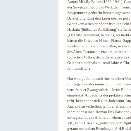
Autors Mihály Babits (1883-1941), Geschi
der Sowjetzeit wird das Werk dann zensur
Sowjetunion gedruckt beziehungsweise v
Darstellung führt den Leser ebenso point
Gedankenwelten der Schriftsteller. Sein E
Haskala (jüdischen Aufklärung) stellt, b
„Das Alte Testament, heisst es, sei nicht 
hätten die Griechen Homer, Platon, Sapp
spöttischen Lukian inbegriffen, in ein 
des Alten Testaments erzählt, berichtet 
jüdischen Volkes, denn die ältesten Tex
Gelehrten mehr als tausend Jahre v. Chr.
Jahrhundert.“2
Nur wenige Jahre nach Antritt seiner Uni
in Szeged wieder räumen, nunmehr bereit
verrichtet er Zwangsarbeit – beim Be- u
eingesetzt. Angesichts der prekären Situ
trifft, bekennt er sich zum Judentum, An
Ausland zu verhelfen, lehnt er allesamt
schreibt er seinen Roman Das Halsband d
untergeschobene Affaire um einen Juwelen
VII., kann 1943 als „jüdisches Schriftg
getarnt unter dem Pseudonym A.H.Redcli