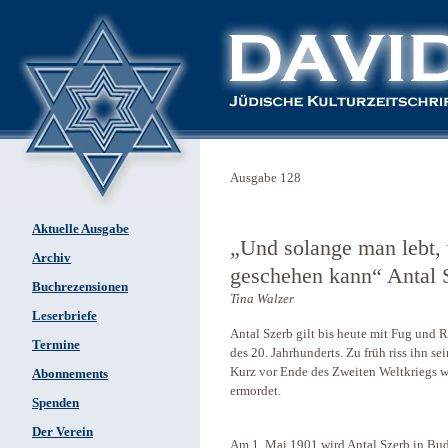
Ausgabe 128
Aktuelle Ausgabe
„Und solange man lebt,
Archiv
geschehen kann“ Antal 
Buchrezensionen
Tina Walzer
Leserbriefe
Antal Szerb gilt bis heute mit Fug und R
Termine
des 20. Jahrhunderts. Zu früh riss ihn se
Kurz vor Ende des Zweiten Weltkriegs w
Abonnements
ermordet.
Spenden
Der Verein
Am 1. Mai 1901 wird Antal Szerb in Buda