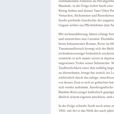
wohlhabenden Familien als Privatgelehrt
Haushalt; in der Folge liefert Szerb ein
König Arthus und dessen Vater Uther Pe
Versuchen, Alchimisten und Rosenkreuze
Szerbs profunde Geschichte der ungarisc
Ungarn seither zur Pflichtlektüre (mit A
Mit sechsunddreissig Jahren erlangt Sze
und unterrichtet nun Literatur. Ebenfalls
heute bekanntesten Roman, Reise im Mond
Traumwandlerisch bewegt sich der Held d
nichtsdestoweniger bedrohlich erschein
verstrickt er sich immer weiter in depre
ungewissen Tiefen seiner Sehnsüchte. Nu
Tauffeierlichkeit einer ihm zufällig be
zu übernehmen, bringt ihn zurück ins Le
schliesslich durch das ruhige, entschlos
vor dessen Zorn er sich so gefürchtet ha
sich wieder aufnimmt. Autobiografische 
Barabás-Kreis junger katholisch geprägt
ähnlich seinem eigenen anschloss, und 
In der Folge schreibt Szerb noch seine 
1941, mit der er das Werk des nach jah