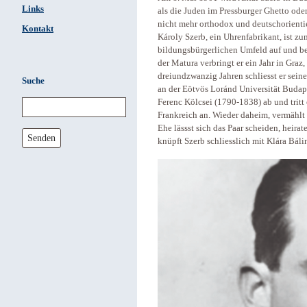
Links
als die Juden im Pressburger Ghetto od
nicht mehr orthodox und deutschorientie
Kontakt
Károly Szerb, ein Uhrenfabrikant, ist z
bildungsbürgerlichen Umfeld auf und be
der Matura verbringt er ein Jahr in Graz
dreiundzwanzig Jahren schliesst er sein
Suche
an der Eötvös Loránd Universität Budape
Ferenc Kölcsei (1790-1838) ab und tritt 
Frankreich an. Wieder daheim, vermählt 
Ehe lässst sich das Paar scheiden, heira
Senden
knüpft Szerb schliesslich mit Klára Bál