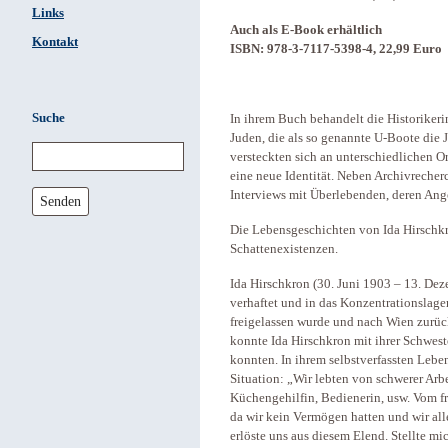
Links
Auch als E-Book erhältlich
Kontakt
ISBN: 978-3-7117-5398-4, 22,99 Euro
Suche
In ihrem Buch behandelt die
Historikeri
Juden, die als so genannte U-Boote die J
versteckten sich an unterschiedlichen O
eine neue Identität. Neben Archivrecher
Interviews mit Überlebenden, deren Ang
Senden
Die Lebensgeschichten von Ida Hirschkr
Schattenexistenzen.
Ida Hirschkron (30. Juni 1903 – 13. De
verhaftet und in das Konzentrationslag
freigelassen wurde und nach Wien zurück
konnte Ida Hirschkron mit ihrer Schwest
konnten. In ihrem selbstverfassten Lebe
Situation: „Wir lebten von schwerer Ar
Küchengehilfin, Bedienerin, usw. Vom fr
da wir kein Vermögen hatten und wir al
erlöste uns aus diesem Elend. Stellte mich