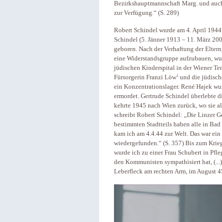
Bezirkshauptmannschaft Marg. und auch 
zur Verfügung.“ (S. 289)
Robert Schindel wurde am 4. April 194
Schindel (5. Jänner 1913 – 11. März 20
geboren. Nach der Verhaftung der Eltern,
eine Widerstandsgruppe aufzubauen, wu
jüdischen Kinderspital in der Wiener T
1
Fürsorgerin Franzi Löw
und die jüdisc
ein Konzentrationslager. René Hajek w
ermordet. Gertrude Schindel überlebte 
kehrte 1945 nach Wien zurück, wo sie als
schreibt Robert Schindel: „Die Linzer G
bestimmten Stadtteils haben alle in Bad 
kam ich am 4.4.44 zur Welt. Das war ein
wiedergefunden.“ (S. 357) Bis zum Krie
wurde ich zu einer Frau Schubert in Pfle
den Kommunisten sympathisiert hat, (...
Leberfleck am rechten Arm, im August 4