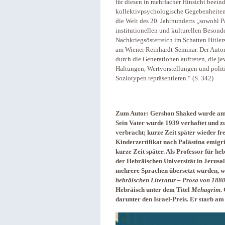
für diesen in mehrfacher Hinsicht beein
kollektivpsychologische Gegebenheiten b
die Welt des 20. Jahrhunderts „sowohl Pa
institutionellen und kulturellen Besond
Nachkriegsösterreich im Schatten Hitle
am Wiener Reinhardt-Seminar. Der Autor 
durch die Generationen auftreten, die j
Haltungen, Wertvorstellungen und politi
Soziotypen repräsentieren.“ (S. 342)
Zum Autor: Gershon Shaked wurde am 
Sein Vater wurde 1939 verhaftet und 
verbracht; kurze Zeit später wieder f
Kinderzertifikat nach Palästina emigri
kurze Zeit später. Als Professor für h
der Hebräischen Universität in Jerusa
mehrere Sprachen übersetzt wurden, 
hebräischen Literatur – Prosa von 1880
Hebräisch unter dem Titel
Mehagrim
.
darunter den Israel-Preis. Er starb am