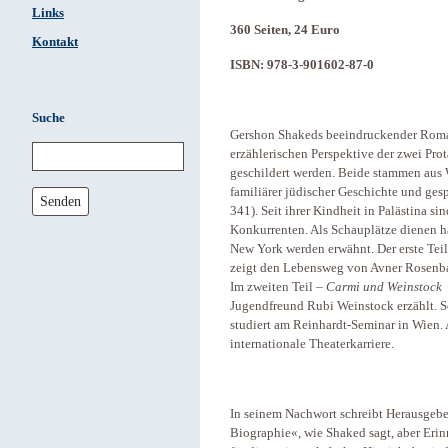
Links
360 Seiten, 24 Euro
Kontakt
ISBN: 978-3-901602-87-0
Suche
Gershon Shakeds beeindruckender Roman i
erzählerischen Perspektive der zwei P
geschildert werden. Beide stammen aus 
familiärer jüdischer Geschichte und ges
Senden
341). Seit ihrer Kindheit in Palästina 
Konkurrenten. Als Schauplätze dienen h
New York werden erwähnt. Der erste Tei
zeigt den Lebensweg von Avner Rosenba
Im zweiten Teil –
Carmi und Weinstock
Jugendfreund Rubi Weinstock erzählt. Sch
studiert am Reinhardt-Seminar in Wien.
internationale Theaterkarriere.
In seinem Nachwort schreibt Herausgebe
Biographie«, wie Shaked sagt, aber Erin