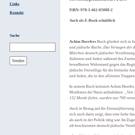
Links
ISBN: 978-3-462-05088-2
Kontakt
Auch als E-Book erhältlich
Suche
Achim Doerfers
Buch gliedert sich in f
und jüdische Rache
,
Das Versagen der d
Märchen deutsch-jüdischer Versöhnung
Jüdinnen und Juden während des Zweiten
Senden
bewaffneten Widerstand gegen das Regime
jüdische Freiwillige für die britische
und Juden, die in den alliierten Truppen
In seinem Buch kritisiert Achim Doerfer,
Mordtaten der Nazis aufzuklären:
„Von 7
152 Morde fielen, wurden nur 700 verurt
Auch in Bezug auf die
Entnazifizierung
sich auch darin zeigt, dass eine hohe An
als auch in der Politik tätig war. Im Zug
oft beschworene deutsch-jüdische Versö