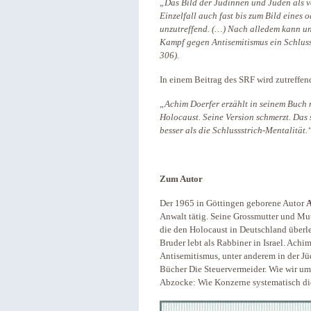
„Das Bild der Jüdinnen und Juden als ver
Einzelfall auch fast bis zum Bild eines o
unzutreffend. (…) Nach alledem kann u
Kampf gegen Antisemitismus ein Schluss
306).
In einem Beitrag des SRF wird zutreffe
„Achim Doerfer erzählt in seinem Buch 
Holocaust. Seine Version schmerzt. Das so
besser als die Schlussstrich-Mentalität.
Zum Autor
Der 1965 in Göttingen geborene Autor
A
Anwalt tätig. Seine Grossmutter und Mu
die den Holocaust in Deutschland überl
Bruder lebt als Rabbiner in Israel. Ach
Antisemitismus, unter anderem in der J
Bücher Die Steuervermeider. Wie wir um
Abzocke: Wie Konzerne systematisch di