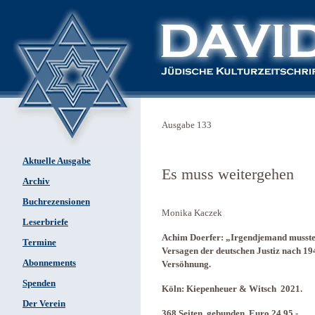
Ausgabe 133
Aktuelle Ausgabe
Es muss weitergehen
Archiv
Buchrezensionen
Monika Kaczek
Leserbriefe
Achim Doerfer: „Irgendjemand musste d
Termine
Versagen der deutschen Justiz nach 19
Abonnements
Versöhnung.
Spenden
Köln: Kiepenheuer & Witsch 2021.
Der Verein
368 Seiten, gebunden, Euro 24,95.-