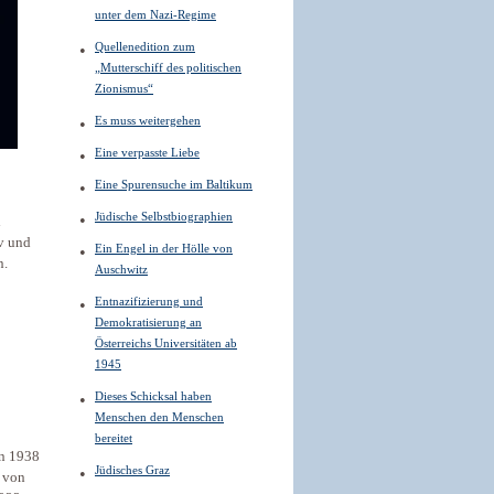
unter dem Nazi-Regime
Quellenedition zum
„Mutterschiff des politischen
Zionismus“
Es muss weitergehen
Eine verpasste Liebe
Eine Spurensuche im Baltikum
Jüdische Selbstbiographien
d
v und
Ein Engel in der Hölle von
n.
Auschwitz
Entnazifizierung und
Demokratisierung an
Österreichs Universitäten ab
1945
Dieses Schicksal haben
Menschen den Menschen
bereitet
en 1938
Jüdisches Graz
n von