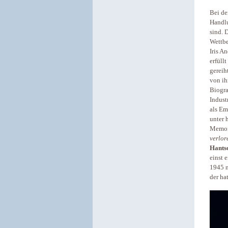
Bei de
Handlu
sind. 
Wettbe
Iris A
erfüll
gereih
von ih
Biogr
Indust
als Em
unter 
Memoi
verlo
Hants
einst 
1945 n
der ha