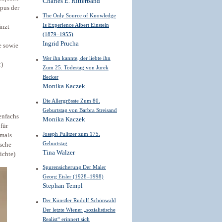
Charles E. Ritterband
pus der
The Only Source of Knowledge
Is Experience Albert Einstein
änzt
(1879–1955)
Ingrid Prucha
e sowie
Wer ihn kannte, der liebte ihn
t)
Zum 25. Todestag von Jurek
Becker
Monika Kaczek
Die Allergrösste Zum 80.
Geburtstag von Barbra Streisand
enfachs
Monika Kaczek
für
Joseph Pulitzer zum 175.
kmals
Geburtstag
ische
Tina Walzer
ichte)
Spurensicherung Der Maler
Georg Eisler (1928–1998)
Stephan Templ
Der Künstler Rudolf Schönwald
Der letzte Wiener „sozialistische
Realist“ erinnert sich