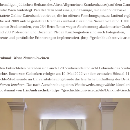
hemaligen jüdischen Bethaus des Alten Allgemeinen Krankenhauses) auf dem Cam
sität Wien hinterlegt. Parallel dazu wird eine gleichnamige, mit einer Suchmaske
tattete Online-Datenbank betrieben, die im offenen Forschungsprozess laufend erg
Die seit 2009 online gestellte Datenbank umfasst zurzeit die Namen von rund 1.700
ebenen Studierenden, von 234 Betroffenen wegen Aberkennung akademischer Grad
nd 200 Professoren und Dozenten. Neben Kurzbiografien sind auch Fotografien,
nte und persönliche Erinnerungen implementiert. (http://gedenkbuch.univie.ac.a
enkmal:
Wenn Namen leuchten
den Entrechteten befanden sich auch 120 Studierende und acht Lehrende des Studi
chte. Ihnen zum Gedenken erfolgte am 19. Mai 2022 vor dem zentralen Hörsaal 41 
chte-Studierende im Universitätshauptgebäude die feierliche Enthüllung des Den
Namen leuchten
. Das nach Ausschreibung eines Wettbewerbs ausgewählte künstler
pt stammt von
Iris Andraschek
. (https://geschichte.univie.ac.at/de/Denkmal-Gesch