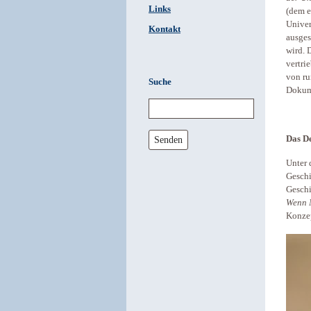
Links
(dem e
Univer
Kontakt
ausges
wird. 
vertri
von ru
Suche
Dokume
Senden
Das D
Unter 
Geschi
Geschi
Wenn 
Konze