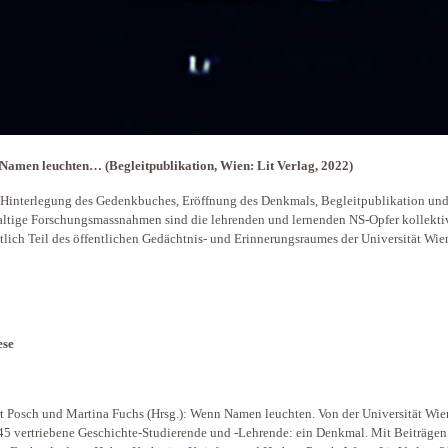
amen leuchten… (Begleitpublikation, Wien: Lit Verlag, 2022)
Hinterlegung des Gedenkbuches, Eröffnung des Denkmals, Begleitpublikation un
ltige Forschungsmassnahmen sind die lehrenden und lernenden NS-Opfer kollekti
lich Teil des öffentlichen Gedächtnis- und Erinnerungsraumes der Universität Wie
ese
t Posch und Martina Fuchs (Hrsg.): Wenn Namen leuchten. Von der Universität Wi
45 vertriebene Geschichte-Studierende und -Lehrende: ein Denkmal. Mit Beiträge