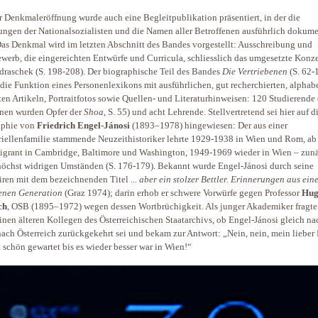
r Denkmaleröffnung wurde auch eine Begleitpublikation präsentiert, in der die
ngen der Nationalsozialisten und die Namen aller Betroffenen ausführlich dokume
Das Denkmal wird im letzten Abschnitt des Bandes vorgestellt: Ausschreibung und
werb, die eingereichten Entwürfe und Curricula, schliesslich das umgesetzte Konz
ndraschek (S. 198-208). Der biographische Teil des Bandes
Die Vertriebenen
(S. 62-
t die Funktion eines Personenlexikons mit ausführlichen, gut recherchierten, alphab
ten Artikeln, Portraitfotos sowie Quellen- und Literaturhinweisen: 120 Studierende 
nen wurden Opfer der
Shoa
, S. 55) und acht Lehrende. Stellvertretend sei hier auf d
aphie von
Friedrich Engel-Jánosi
(1893–1978) hingewiesen: Der aus einer
riellenfamilie stammende Neuzeithistoriker lehrte 1929-1938 in Wien und Rom, a
igrant in Cambridge, Baltimore und Washington, 1949-1969 wieder in Wien – zun
höchst widrigen Umständen (S. 176-179). Bekannt wurde Engel-Jánosi durch seine
ren mit dem bezeichnenden Titel
... aber ein stolzer Bettler. Erinnerungen aus ein
renen Generation
(Graz 1974); darin erhob er schwere Vorwürfe gegen Professor
Hu
ch
, OSB (1895–1972) wegen dessen Wortbrüchigkeit. Als junger Akademiker fragte
einen älteren Kollegen des Österreichischen Staatarchivs, ob Engel-Jánosi gleich na
ach Österreich zurückgekehrt sei und bekam zur Antwort: „Nein, nein, mein lieber
t schön gewartet bis es wieder besser war in Wien!“