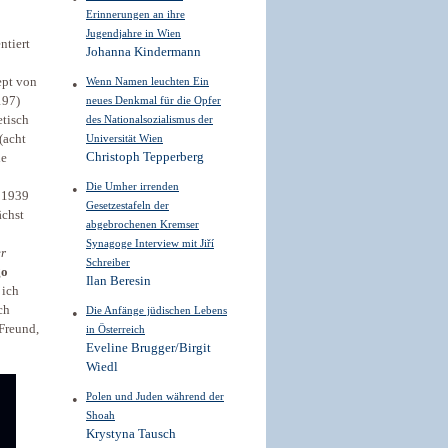
Erinnerungen an ihre
Jugendjahre in Wien
ntiert
Johanna Kindermann
ept von
Wenn Namen leuchten Ein
197)
neues Denkmal für die Opfer
etisch
des Nationalsozialismus der
(acht
Universität Wien
Christoph Tepperberg
ie
Die Umher irrenden
b 1939
Gesetzestafeln der
ächst
abgebrochenen Kremser
Synagoge Interview mit Jiří
er
Schreiber
go
Ilan Beresin
 ich
ch
Die Anfänge jüdischen Lebens
 Freund,
in Österreich
Eveline Brugger/Birgit
Wiedl
Polen und Juden während der
Shoah
Krystyna Tausch