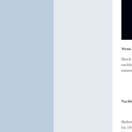
Wenn N
Durch 
nachha
nament
Nachl
Herber
bis 19