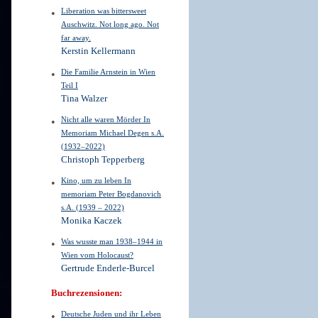
Liberation was bittersweet
Auschwitz. Not long ago. Not
far away.
Kerstin Kellermann
Die Familie Arnstein in Wien
Teil I
Tina Walzer
Nicht alle waren Mörder In
Memoriam Michael Degen s.A.
(1932–2022)
Christoph Tepperberg
Kino, um zu leben In
memoriam Peter Bogdanovich
s.A. (1939 – 2022)
Monika Kaczek
Was wusste man 1938–1944 in
Wien vom Holocaust?
Gertrude Enderle-Burcel
Buchrezensionen:
Deutsche Juden und ihr Leben