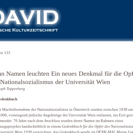
be 133
n Namen leuchten Ein neues Denkmal für die Opf
 Nationalsozialismus der Universität Wien
oph Tepperberg
edenkbuch
r Machtübernahme der Nationalsozialisten in Österreich wurden zwischen 1938 u
.000, vorwiegend jüdische Angehörige der Universität Wien entlassen, ins Exil g
rmordet. 70 Jahre nach dem
Anschluss
wurden deren Namen im Rahmen eines
ungsprojekts handschriftlich in einem
Gedenkbuch für die Opfer des Nationalsozi
iversität Wien 1938
verzeichnet, das
Gedenkbuch
wurde im
DENK-MAL Marpe Lan