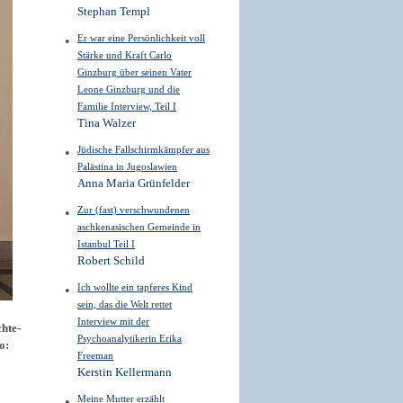
Stephan Templ
Er war eine Persönlichkeit voll
Stärke und Kraft Carlo
Ginzburg über seinen Vater
Leone Ginzburg und die
Familie Interview, Teil I
Tina Walzer
Jüdische Fallschirmkämpfer aus
Palästina in Jugoslawien
Anna Maria Grünfelder
Zur (fast) verschwundenen
aschkenasischen Gemeinde in
Istanbul Teil I
Robert Schild
Ich wollte ein tapferes Kind
sein, das die Welt rettet
Interview mit der
hte-
Psychoanalytikerin Erika
o:
Freeman
Kerstin Kellermann
Meine Mutter erzählt