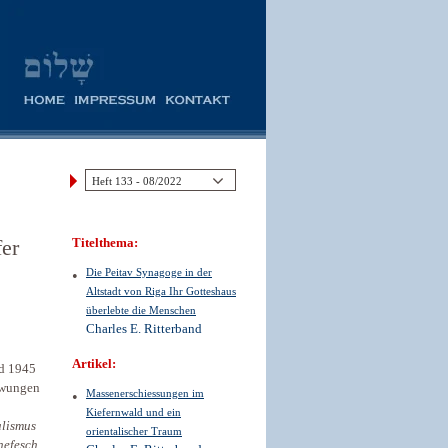
er
Titelthema:
Die Peitav Synagoge in der
Altstadt von Riga Ihr Gotteshaus
überlebte die Menschen
Charles E. Ritterband
Artikel:
nd 1945
ezwungen
Massenerschiessungen im
Kiefernwald und ein
alismus
orientalischer Traum
efesch