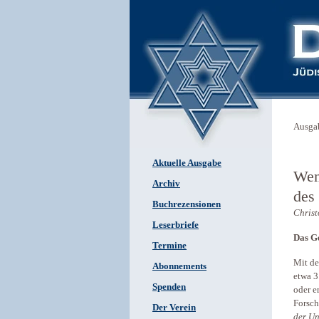
Ausga
Aktuelle Ausgabe
Wen
Archiv
des
Buchrezensionen
Christ
Leserbriefe
Das G
Termine
Mit de
Abonnements
etwa 3
Spenden
oder e
Forsch
Der Verein
der Un