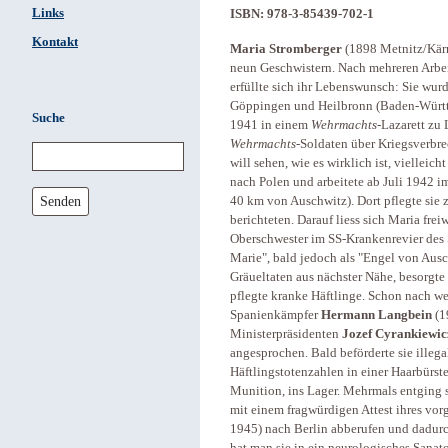
Links
ISBN: 978-3-85439-702-1
Kontakt
Maria Stromberger
(1898 Metnitz/Kärn
neun Geschwistern. Nach mehreren Arbeit
erfüllte sich ihr Lebenswunsch: Sie wu
Göppingen und Heilbronn (Baden-Württ
Suche
1941 in einem
Wehrmachts
-Lazarett zu 
Wehrmachts
-Soldaten über Kriegsverbre
will sehen, wie es wirklich ist, vielleic
nach Polen und arbeitete ab Juli 1942 i
Senden
40 km von Auschwitz). Dort pflegte sie
berichteten. Darauf liess sich Maria frei
Oberschwester im SS-Krankenrevier des 
Marie", bald jedoch als "Engel von Au
Gräueltaten aus nächster Nähe, besorgt
pflegte kranke Häftlinge. Schon nach w
Spanienkämpfer
Hermann Langbein
(1
Ministerpräsidenten
Jozef Cyrankiewic
angesprochen. Bald beförderte sie illeg
Häftlingstotenzahlen in einer Haarbürst
Munition, ins Lager. Mehrmals entging 
mit einem fragwürdigen Attest ihres vor
1945) nach Berlin abberufen und dadur