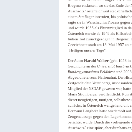
hat man sie in ein neurologisches Sanat
Bregenz entlassen, wo sie das Ende der 
Auschwitz" österreichweit steckbriefli
einem Straflager interniert, bis polnisc
sagte sie in Warschau im Prozess geg
und wurde 1955 als Ehrenmitglied in da
Österreich war sie ab 1949 als Hilfsarbeit
frühen Tod zurückgezogen in Bregenz. 
Gezeichnete starb am 18. Mai 1957 an ei
"Heiligen unserer Tage".
Der Autor
Harald Walser
(geb. 1953 in
Geschichte an der
Universität Innsbruck
Bundesgymnasiums Feldkirch
und 2008-
Abgeordneter zum Nationalrat. Der Histo
Zeitgeschichte Vorarlbergs, insbesondere
Mitglied der NSDAP gewesen war, hatt
Maria Stromberger veröffentlicht. Nun st
dieser neugierigen, mutigen, selbstbewu
zunächst in Österreich weitgehend unb
Hermann Langbein hatte wiederholt auf s
Zeugenaussage gegen den Lagerkommand
berichtet wurde. Durch die vorliegende 
Auschwitz" eine späte, aber durchaus 