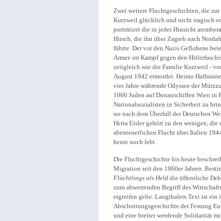
Zwei weitere Fluchtgeschichten, die zu
Kurzweil glücklich und nicht tragisch e
porträtiert die in jeder Hinsicht atemb
Hirsch, die ihn über Zagreb nach Nordaf
führte. Der vor den Nazis Geflohene bete
Armee im Kampf gegen den Hitlerfaschis
zeitgleich wie die Familie Kurzweil - v
August 1942 ermordet. Heimo Halbrainer 
vier Jahre währende Odyssee der Mürzzus
1000 Juden auf Donauschiffen Wien in Ri
Nationalsozialisten in Sicherheit zu bri
sie nach dem Überfall der Deutschen Weh
Herta Eisler gehört zu den wenigen, di
abenteuerlichen Flucht über Italien 1944 
heute noch lebt.
Die Fluchtgeschichte bis heute beschrei
Migration seit den 1960er Jahren. Besti
Flüchtlings als Held
die öffentliche Deb
zum abwertenden Begriff des Wirtschaf
ergreifen gelte. Langthalers Text ist ein 
Abschottungsgeschichte der Festung Eur
und eine breiter werdende Solidarität mi