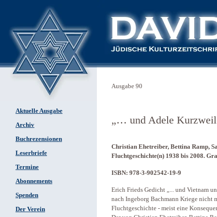
Ausgabe 90
Aktuelle Ausgabe
„… und Adele Kurzweil 
Archiv
Buchrezensionen
Christian Ehetreiber, Bettina Ramp, Sar
Leserbriefe
Fluchtgeschichte(n) 1938 bis 2008. Gr
Termine
ISBN: 978-3-902542-19-9
Abonnements
Erich Frieds Gedicht „... und Vietnam und
Spenden
nach Ingeborg Bachmann Kriege nicht me
Fluchtgeschichte - meist eine Konsequen
Der Verein