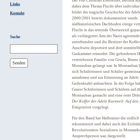
Der von Christian Ehetreiber, Bettina 
Links
daher dem Thema Flucht über individue
bildet die tragische Geschichte der Adel
Kontakt
2000/2001 bereits dokumentiert wurde. 
südfranzösischen Dachboden einige versi
Flucht in das rettende Überseeexil gepa
als verlängerter Arm der Nazis agierend
Suche
unterbunden und die Besitzer der Koffe
Auschwitz deportiert und dort unmittel
Gaskammer ermordet. Die gefundenen Ha
vertriebenen Familie von Gisela, Bruno 
Senden
Montauban gelangt war. In Montauban 
sich Schülerinnen und Schüler gemeinsam
annahmen und zur Erinnerung an Adele 
Gedenktafel anbrachten. In der Folge 
Grazer Schülerinnen und Schülern auf d
Montauban gemacht und eine erste Doku
Der Koffer der Adele Kurzweil. Auf den 
Emigration
vorgelegt.
Für den Band hat Halbrainer die tödlic
rekonstruiert und dabei auch die Exiltät
Revolutionären Sozialisten in Montauban 
Ansprechperson war, dargestellt.