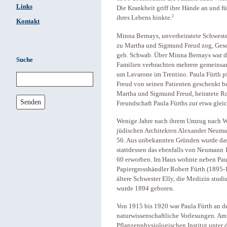
Links
Die Krankheit griff ihre Hände an und füh
2
ihres Lebens hinkte.
Kontakt
Minna Bernays, unverheiratete Schwester
zu Martha und Sigmund Freud zog, Gese
geb. Schwab. Über Minna Bernays war di
Suche
Familien verbrachten mehrere gemeinsa
um Lavarone im Trentino. Paula Fürth pf
Freud von seinen Patienten geschenkt b
Martha und Sigmund Freud, heiratete Rob
Senden
Freundschaft Paula Fürths zur etwa gleic
Wenige Jahre nach ihrem Umzug nach W
jüdischen Architekten Alexander Neuman
56. Aus unbekannten Gründen wurde das 
stattdessen das ebenfalls von Neumann 
60 erworben. Im Haus wohnte neben Paul
Papiergrosshändler Robert Fürth (1895-1
ältere Schwester Elly, die Medizin studie
wurde 1894 geboren.
Von 1915 bis 1920 war Paula Fürth an de
naturwissenschaftliche Vorlesungen. Am
Pflanzenphysiologischen Institut unter 