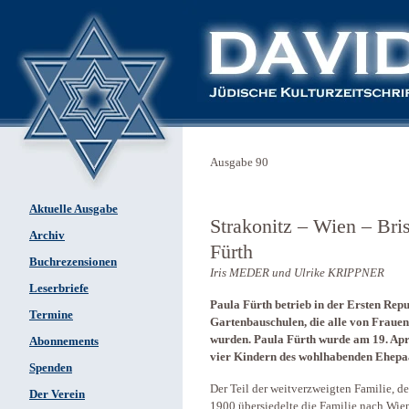
Ausgabe 90
Aktuelle Ausgabe
Strakonitz – Wien – Bri
Archiv
Fürth
Buchrezensionen
Iris MEDER und Ulrike KRIPPNER
Leserbriefe
Paula Fürth betrieb in der Ersten Repu
Termine
Gartenbauschulen, die alle von Frauen
wurden. Paula Fürth wurde am 19. Apri
Abonnements
vier Kindern des wohlhabenden Ehepaa
Spenden
Der Teil der weitverzweigten Familie, d
Der Verein
1900 übersiedelte die Familie nach Wie