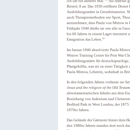
ich Dir ein anderes Mal."
Als Adresse g
Bristol, 8 an. Das 1930 eröffnete Dorset
Ausbildungsstätte in Grossbritannien. 
auch Therapiemethoden wie Sport, Theat
anzunehmen, dass Paula von Mirtow in Do
Frühjahr 1940 dürfte sie wie alle in Gr
bis 60 Jahren in einem Lager interniert
14
Emigration das Leben.
Im Januar 1946 absolvierte Paula Mirtow
Wistow Training Centre for Post War Chr
Ausbildungsstätte für deutschsprachige, 
Pfarrgehilfin, was sie zu einer Tätigkeit
Paula Mirtow, Lehrerin, wohnhaft in Brist
In den folgenden Jahren verfasste sie Art
Jesus and the religion of the Old Testam
alttestamentarischen Inhalts aus dem En
Beziehung von Judentum und Christentu
Bedford Park in West London, der 1875 b
1970er Jahren.
Das Gelände der Gärtnerei hinter dem Ha
den 1980er Jahren standen dort noch da