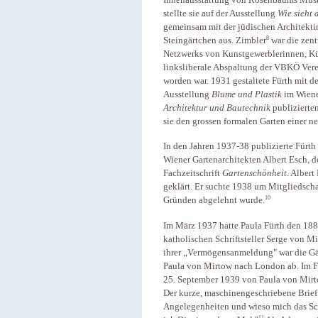
stellte sie auf der Ausstellung
Wie sieht 
gemeinsam mit der jüdischen Architekti
8
Steingärtchen aus. Zimbler
war die zent
Netzwerks von Kunstgewerblerinnen, Kü
linksliberale Abspaltung der VBKÖ Vere
worden war. 1931 gestaltete Fürth mit d
Ausstellung
Blume und Plastik
im Wiene
Architektur und Bautechnik
publizierten
sie den grossen formalen Garten einer n
In den Jahren 1937-38 publizierte Fürth 
Wiener Gartenarchitekten Albert Esch, d
Fachzeitschrift
Gartenschönheit
. Albert
geklärt. Er suchte 1938 um Mitgliedsc
10
Gründen abgelehnt wurde.
Im März 1937 hatte Paula Fürth den 188
katholischen Schriftsteller Serge von 
ihrer „Vermögensanmeldung" war die Gär
Paula von Mirtow nach London ab. Im 
25. September 1939 von Paula von Mirt
Der kurze, maschinengeschriebene Brief
Angelegenheiten und wieso mich das Sch
11