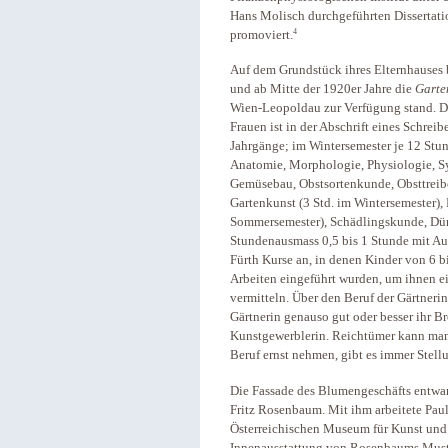
Hans Molisch durchgeführten Dissertati
4
promoviert.
Auf dem Grundstück ihres Elternhauses b
und ab Mitte der 1920er Jahre die
Garte
Wien-Leopoldau zur Verfügung stand. De
Frauen ist in der Abschrift eines Schrei
Jahrgänge; im Wintersemester je 12 Stu
Anatomie, Morphologie, Physiologie, S
Gemüsebau, Obstsortenkunde, Obsttreib
Gartenkunst (3 Std. im Wintersemester),
Sommersemester), Schädlingskunde, Dün
Stundenausmass 0,5 bis 1 Stunde mit A
Fürth Kurse an, in denen Kinder von 6 b
Arbeiten eingeführt wurden, um ihnen 
vermitteln. Über den Beruf der Gärtnerin
Gärtnerin genauso gut oder besser ihr Br
Kunstgewerblerin. Reichtümer kann man 
Beruf ernst nehmen, gibt es immer Stell
Die Fassade des Blumengeschäfts entwar
Fritz Rosenbaum. Mit ihm arbeitete Pau
Österreichischen Museum für Kunst und 
Innenausstattung von Rosenbaums Must