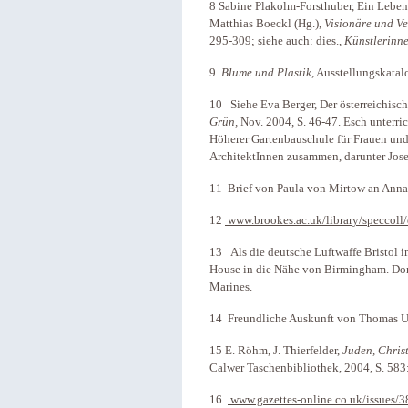
8 Sabine Plakolm-Forsthuber, Ein Leben,
Matthias Boeckl (Hg.),
Visionäre und Ve
295-309; siehe auch: dies.,
Künstlerinn
9
Blume und Plastik
, Ausstellungskatal
10 Siehe Eva Berger, Der österreichisch
Grün,
Nov. 2004, S. 46-47. Esch unterri
Höherer Gartenbauschule für Frauen und
ArchitektInnen zusammen, darunter Jos
11 Brief von Paula von Mirtow an Anna 
12
www.brookes.ac.uk/library/speccoll/d
13 Als die deutsche Luftwaffe Bristol i
House in die Nähe von Birmingham. Dors
Marines.
14 Freundliche Auskunft von Thomas Ul
15 E. Röhm, J. Thierfelder,
Juden, Chris
Calwer Taschenbibliothek, 2004, S. 583:
16
www.gazettes-online.co.uk/issues/3