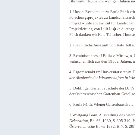
Blumentöpfe, die vor wenigen Jahren mu
1 Unsere Recherchen zu Paula Fürth er
Forschungsprojektes zu Landschaftsarch
Projekt wurde am Institut für Landschaft
Projektleitung von Lilli Li�ka durchge
Fürth danken wir Kate Teltscher, Thoma
2 Freundliche Auskunft von Kate Teltsc
3 Reminiscences of Paula v. Mirtow, o. J
wahrscheinlich aus den 1950er Jahren, m
4 Rigorosenakt im Universitätsarchiv. D
der Akademie der Wissenschaften in Wi
5 Döblinger Gartenbauschule der Dr. Pa
der Österreichischen Gartenbau-Gesellsc
6 Paula Fürth, Wiener Gartenbauschulen
7 Wolfgang Born, Ausstellung des öster
Dekoration
, Bd. 66, 1930, S. 305-310; P
Österreichische Kunst
1932, H. 7, S. 29f