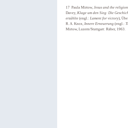
17 Paula Mirtow,
Jesus and the religion
Davey,
Klage um den Sieg: Die Geschich
erzählte
(engl.:
Lament for victory
), Üb
R. A. Knox,
Innere Erneuerung
(engl.:
T
Mirtow, Luzern/Stuttgart: Räber, 1963.