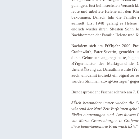
gelangen. Erst beim sechsten Versuch kl
lebte und arbeitete Helene mit den Kind
bekommen. Danach fuhr die Familie na
aufhielt. Erst 1948 gelang es Helene
endlich wieder ihren Šltesten Sohn J
Nachkommen der Familie Helene und K‡l
Nachdem sich im FrŸhjahr 2009 Prof.
Grafenwšrth, Pater Severin, gemeldet 
deren Geburtsort angeregt hatte, bega
BŸrgermeister der Marktgemeinde G
UnterstŸtzung zu. Daraufhin wurde fŸr 
auch, um damit indirekt ein Signal zu 
wurden Stimmen ãEwig-Gestriger" gegen 
BundesprŠsident Fischer schrieb am 7.
ãÉich bewundere immer wieder die Cou
wŠhrend der Nazi-Zeit Verfolgten geholf
Risiko eingegangen sind. Aus diesem G
von Maria Grausenburger, in Grafenwšr
diese bemerkenswerte Frau wach hŠlt."