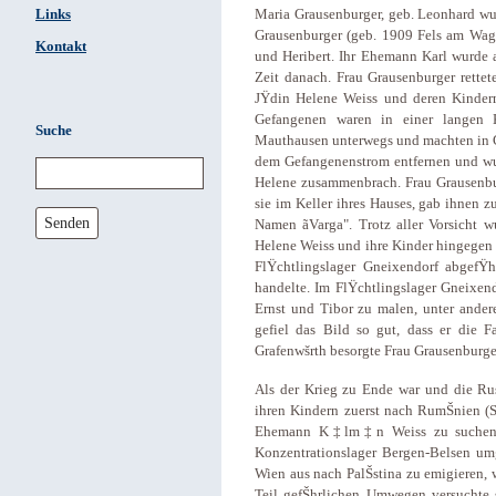
Links
Maria Grausenburger, geb. Leonhard wur
Grausenburger (geb. 1909 Fels am Wagr
Kontakt
und Heribert. Ihr Ehemann Karl wurde 
Zeit danach. Frau Grausenburger rette
JŸdin Helene Weiss und deren Kinder
Gefangenen waren in einer lange
Suche
Mauthausen unterwegs und machten in Gr
dem Gefangenenstrom entfernen und wur
Helene zusammenbrach. Frau Grausenbur
sie im Keller ihres Hauses, gab ihnen z
Senden
Namen ãVarga". Trotz aller Vorsicht w
Helene Weiss und ihre Kinder hingegen 
FlŸchtlingslager Gneixendorf abgefŸ
handelte. Im FlŸchtlingslager Gneixen
Ernst und Tibor zu malen, unter ande
gefiel das Bild so gut, dass er die F
Grafenwšrth besorgte Frau Grausenburge
Als der Krieg zu Ende war und die Rus
ihren Kindern zuerst nach RumŠnien (
Ehemann K‡lm‡n Weiss zu suchen. 
Konzentrationslager Bergen-Belsen 
Wien aus nach PalŠstina zu emigieren, w
Teil gefŠhrlichen Umwegen versuchte s