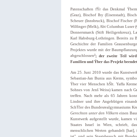
Patenschaften fŸr das Denkmal Ÿbern
(Graz), Bischof Iby (Eisenstadt), Bisc
Scheuer (Innsbruck), Bischof Fischer (
Wilfinger (Melk), Abt Columban Luser (
Donnersmarck (Stift Heiligenkreuz), La
Karl Habsburg-Lothringen. Bereits zu 
Geschichte der Familien Grausenburger
Projektes wurde mit der Baumpflanzun
2
abgeschlossen
; der zweite Teil wir
Familien und Ÿber das Projekt beende
Am 25. Juni 2010 wurde das Kunstwerk de
Sebastian-Jan Bunia aus Krems, symbol
Ÿber vier Menschen hŠlt. Yaffa Kreme
Sohnes von Jenš Weiss) kamen nach Gr
treffen. Nach mehr als 65 Jahren kon
Lindner und ihre Angehšrigen einande
SchŸler des Bundesrealgymnasiums Krem
Gerechten unter den Všlkern
einen Baum
Kunstwerk aufgestellt wurde, kamen vi
Staates Israel in Wien, schrieb, d
menschlichen Werten gehandelt [hat], 
ist", und sein Staatsbesuch mit Bundes