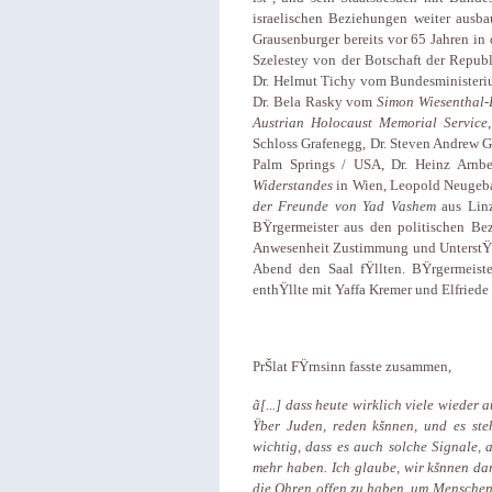
israelischen Beziehungen weiter ausb
Grausenburger bereits vor 65 Jahren in 
Szelestey von der Botschaft der Republ
Dr. Helmut Tichy vom Bundesministeriu
Dr. Bela Rasky vom
Simon Wiesenthal-I
Austrian Holocaust Memorial Service
Schloss Grafenegg, Dr. Steven Andrew 
Palm Springs / USA, Dr. Heinz Arn
Widerstandes
in Wien, Leopold Neugeb
der Freunde von Yad Vashem
aus Linz
BŸrgermeister aus den politischen Bez
Anwesenheit Zustimmung und UnterstŸt
Abend den Saal fŸllten. BŸrgermeiste
enthŸllte mit Yaffa Kremer und Elfriede
PrŠlat FŸrnsinn fasste zusammen,
ã[...] dass heute wirklich viele wieder
Ÿber Juden, reden kšnnen, und es steh
wichtig, dass es auch solche Signale, 
mehr haben. Ich glaube, wir kšnnen dara
die Ohren offen zu haben, um Menschen 