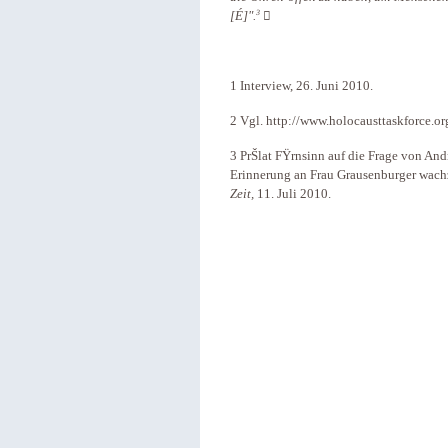
3
[É]".

1 Interview, 26. Juni 2010.
2 Vgl. http://www.holocausttaskforce.o
3 PrŠlat FŸrnsinn auf die Frage von And
Erinnerung an Frau Grausenburger wachz
Zeit,
11. Juli 2010.