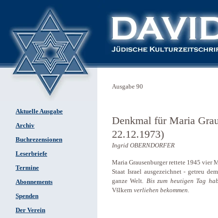
Ausgabe 90
Aktuelle Ausgabe
Denkmal für Maria Grau
Archiv
22.12.1973)
Buchrezensionen
Ingrid OBERNDORFER
Leserbriefe
Maria Grausenburger rettete 1945 vier
Termine
Staat Israel ausgezeichnet - getreu dem
ganze Welt
. Bis zum heutigen Tag hab
Abonnements
Všlkern
verliehen bekommen.
Spenden
Der Verein