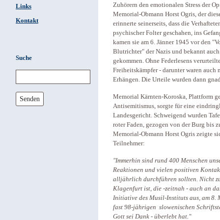
Zuhörern den emotionalen Stress der Opf
Links
Memorial-Obmann Horst Ogris, der diese
Kontakt
erinnerte seinerseits, dass die Verhafte
psychischer Folter geschahen, ins Gefan
kamen sie am 6. Jänner 1945 vor den "Vo
Blutrichter" der Nazis und bekannt auch
Suche
gekommen. Ohne Federlesens verurteilte
Freiheitskämpfer - darunter waren auch
Erhängen. Die Urteile wurden dann gnad
Memorial Kärnten-Koroska, Plattform g
Senden
Antisemitismus, sorgte für eine eindri
Landesgericht. Schweigend wurden Tafel
roter Faden, gezogen von der Burg bis zu
Memorial-Obmann Horst Ogris zeigte si
Teilnehmer:
"Immerhin sind rund 400 Menschen unse
Reaktionen und vielen positiven Kontakt
alljährlich durchführen sollten. Nicht zu
Klagenfurt ist, die -zeitnah - auch an 
Initiative des Musil-Instituts aus, am 8
fast 98-jährigen slowenischen Schriftstel
Gott sei Dank - überlebt hat."