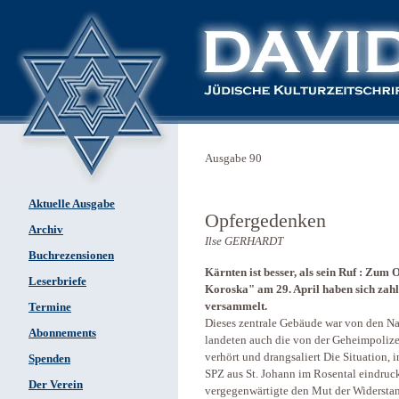
Ausgabe 90
Aktuelle Ausgabe
Opfergedenken
Archiv
Ilse GERHARDT
Buchrezensionen
Kärnten ist besser, als sein Ruf : Zu
Leserbriefe
Koroska" am 29. April haben sich zah
versammelt.
Termine
Dieses zentrale Gebäude war von den N
Abonnements
landeten auch die von der Geheimpolize
verhört und drangsaliert Die Situation, 
Spenden
SPZ aus St. Johann im Rosental eindruck
Der Verein
vergegenwärtigte den Mut der Widersta