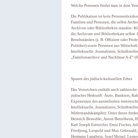
Welche Personen findet man in dem Ver
Die Publikation ist kein Personenlexiko
Familien und Personen, die selbst Archiv
Archiven oder Bibliotheken standen: Kle
die Archivare und Bibliothekare selbs
Berufsständen (z. B. Offiziere oder Profe
Politiker) sowie Personen aus Wirtschaft,
Intellektuelle, Journalisten, Schriftstell
„Familienarchive und Nachlässe A-Z“ (S
Spuren des jüdisch-kulturellen Erbes
Das Verzeichnis enthält auch zahlreich
jüdischer Herkunft: Ärzte, Bankiers, Rab
Exponenten des assimilierten österreich
Intellektuelle, Journalisten, Schriftstell
Widerstandskämpfer). Unter ihnen finden 
Heinrich Benedikt, Anton Bettelheim, Hu
Karl Joseph Estreicher, Ernst Fischer, J
Friedjung, Leopold und Max Grünwald, 
Hermann Langbein, Josef Meisel, Leop