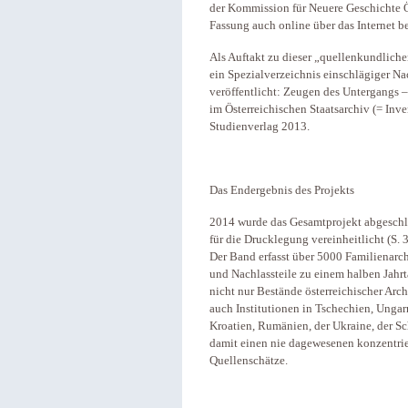
der Kommission für Neuere Geschichte Ös
Fassung auch online über das Internet be
Als Auftakt zu dieser „quellenkundlic
ein Spezialverzeichnis einschlägiger N
veröffentlicht: Zeugen des Untergangs 
im Österreichischen Staatsarchiv (= Inve
Studienverlag 2013.
Das Endergebnis des Projekts
2014 wurde das Gesamtprojekt abgesch
für die Drucklegung vereinheitlicht (S. 
Der Band erfasst über 5000 Familienarch
und Nachlassteile zu einem halben Jahrt
nicht nur Bestände österreichischer Arc
auch Institutionen in Tschechien, Ungarn
Kroatien, Rumänien, der Ukraine, der S
damit einen nie dagewesenen konzentri
Quellenschätze.