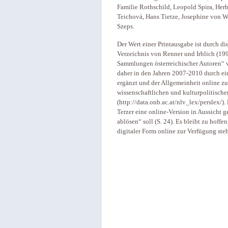
Familie Rothschild, Leopold Spira, Herbe
Teichová, Hans Tietze, Josephine von W
Szeps.
Der Wert einer Printausgabe ist durch d
Verzeichnis von Renner und Irblich (19
Sammlungen österreichischer Autoren“ 
daher in den Jahren 2007-2010 durch ei
ergänzt und der Allgemeinheit online zu
wissenschaftlichen und kulturpolitische
(http://data.onb.ac.at/nlv_lex/perslex/
Terzer eine online-Version in Aussicht ge
ablösen“ soll (S. 24). Es bleibt zu hoff
digitaler Form online zur Verfügung s