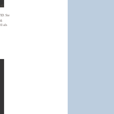
ID. Sie
ig.
ll als