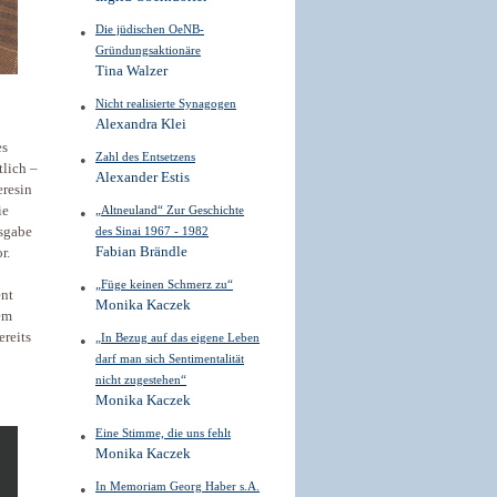
Die jüdischen OeNB­
Gründungsaktionäre
Tina Walzer
Nicht realisierte Synagogen
Alexandra Klei
es
Zahl des Entsetzens
lich –
Alexander Estis
eresin
ie
„Altneuland“ Zur Geschichte
usgabe
des Sinai 1967 - 1982
Fabian Brändle
r.
„Füge keinen Schmerz zu“
ent
Monika Kaczek
em
ereits
„In Bezug auf das eigene Leben
darf man sich Sentimentalität
nicht zugestehen“
Monika Kaczek
Eine Stimme, die uns fehlt
Monika Kaczek
In Memoriam Georg Haber s.A.