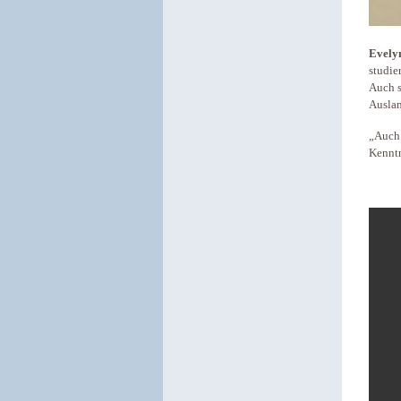
Evely
studie
Auch s
Auslan
„Auch 
Kenntn