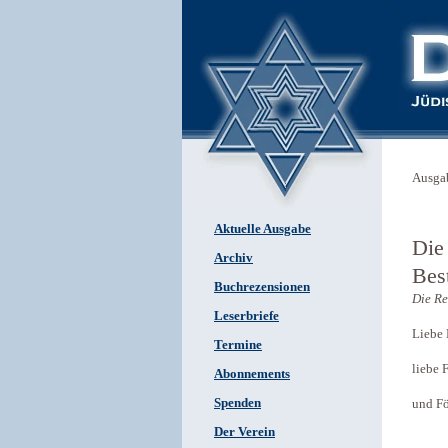
Ausga
Aktuelle Ausgabe
Die 
Archiv
Bes
Buchrezensionen
Die Re
Leserbriefe
Liebe 
Termine
liebe 
Abonnements
Spenden
und Fö
Der Verein