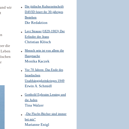
Die jüdische Kulturzeitschrift
 und wir
DAVID feiert ihr 30-jähriges
t
Bestehen
Die Redaktion
Levi Strauss (1829-1903) Der
en
Erfinder der Jeans
Christian Klösch
ber die
Mensch sein ist von ­allem die
s Leben
Hauptsache
üdischen
Monika Kaczek
r
.
Vor 70 Jahren: Das Ende des
Israelischen
Unabhängigkeitskrieges 1949
Erwin A. Schmidl
Gotthold Ephraim ­Lessing und
die Juden
Tina Walzer
„Die Flucht-­Bücher sind immer
bei mir“
Marianne Enigl