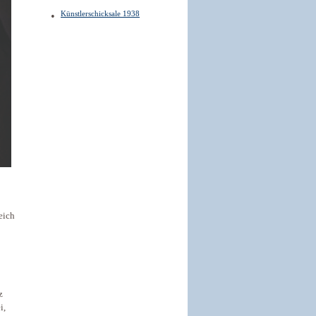
Künstlerschicksale 1938
eich
z
i,