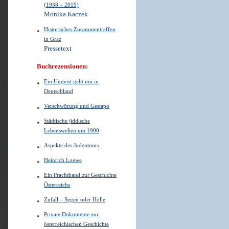
(1938 – 2019)
Monika Kaczek
Historisches Zusammentreffen
in Graz
Pressetext
Buchrezensionen:
Ein Ungeist geht um in
Deutschland
Verschwörung und Gestapo
Städtische jiddische
Lebenswelten um 1900
Aspekte des Judentums
Heinrich Loewe
Ein Prachtband zur Geschichte
Österreichs
Zufall – Segen oder Hölle
Private Dokumente zur
österreichischen Geschichte