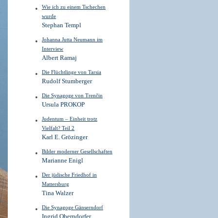
Wie ich zu einem Tschechen
wurde
Stephan Templ
Johanna Jutta Neumann im
Interview
Albert Ramaj
Die Flüchtlinge von Tarsia
Rudolf Stumberger
Die Synagoge von Trenčin
Ursula PROKOP
Judentum – Einheit trotz
Vielfalt? Teil 2
Karl E. Grözinger
Bilder moderner ­Gesellschaften
Marianne Enigl
Der jüdische Friedhof in
Mattersburg
Tina Walzer
Die Synagoge Gänserndorf
Ingrid Oberndorfer