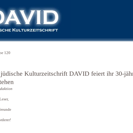
be 120
jüdische Kulturzeitschrift DAVID feiert ihr 30-jäh
tehen
daktion
Leser,
Freunde
rderer!