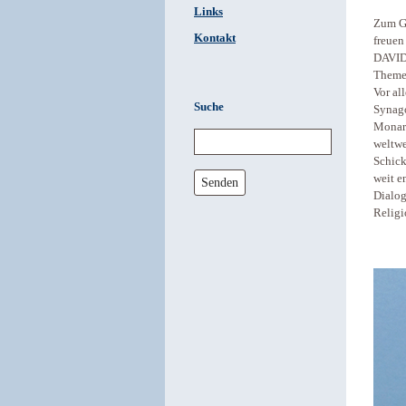
Links
Zum Ge
Kontakt
freuen
DAVID 
Themen
Vor al
Suche
Synago
Monarc
weltwe
Schick
weit e
Senden
Dialog
Religi