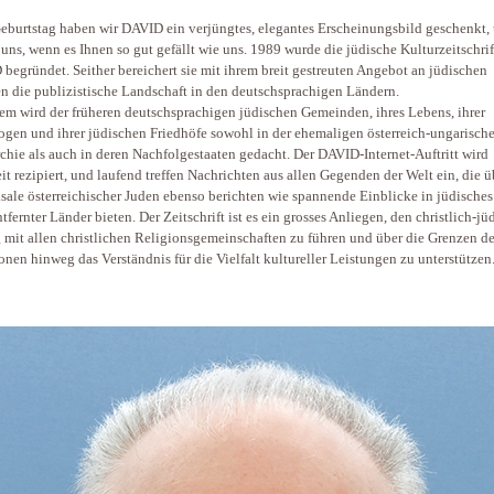
burtstag haben wir DAVID ein verjüngtes, elegantes Erscheinungsbild geschenkt,
 uns, wenn es Ihnen so gut gefällt wie uns. 1989 wurde die jüdische ­Kulturzeitschrif
begründet. Seither bereichert sie mit ihrem breit gestreuten Angebot an jüdischen
 die publizi­stische Landschaft in den deutschsprachigen Ländern.
lem wird der früheren deutschsprachigen jüdischen Gemeinden, ihres Lebens, ihrer
gen und ihrer jüdischen Friedhöfe sowohl in der ehema­ligen österreich-­ungarisch
hie als auch in deren Nachfolgestaaten ­gedacht. Der DAVID-Internet-Auftritt wird
it rezipiert, und laufend treffen Nachrichten aus allen ­Gegenden der Welt ein, die ü
sale österreichischer Juden ebenso berichten wie spannende Einblicke in jüdische
ntfernter Länder bieten. Der Zeitschrift ist es ein grosses ­Anliegen, den christlich-j
 mit allen christ­lichen Reli­gionsgemeinschaften zu führen und über die Grenzen de
onen hinweg das ­Verständnis für die Vielfalt kultureller Leistungen zu unterstützen