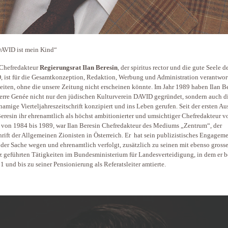
AVID ist mein Kind“
Chefredakteur
Regierungsrat Ilan Beresin
, der spiritus rector und die gute Seele d
 ist für die Gesamtkonzeption, Redaktion, Werbung und Administration verantwort
eiten, ohne die unsere Zeitung nicht erscheinen könnte. Im Jahr 1989 haben Ilan B
erre Genée nicht nur den jüdischen Kulturverein DAVID gegründet, sondern auch d
namige Vierteljahreszeitschrift konzipiert und ins Leben gerufen. Seit der ersten A
Beresin ihr ehrenamtlich als höchst ambitionierter und umsichtiger Chefredakteur vo
 von 1984 bis 1989, war Ilan Beresin Chefredakteur des Mediums „Zentrum“, der
hrift der Allgemeinen Zionisten in Österreich. Er hat sein publizistisches Engagem
der Sache wegen und ehrenamtlich verfolgt, zusätzlich zu seinen mit ebenso gross
z geführten Tätigkeiten im Bundesministerium für Landesverteidigung, in dem er b
1 und bis zu seiner Pensionierung als Referatsleiter amtierte.