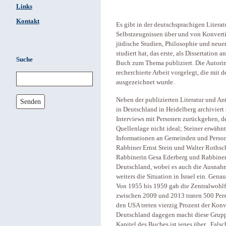
Links
Kontakt
Es gibt in der deutschsprachigen Litera
Selbstzeugnissen über und von Konverti
jüdische Studien, Philosophie und neue
studiert hat, das erste, als Dissertation
Suche
Buch zum Thema publiziert. Die Autorin
recherchierte Arbeit vorgelegt, die mit
ausgezeichnet wurde.
Neben der publizierten Literatur und Ant
Senden
in Deutschland in Heidelberg archiviert 
Interviews mit Personen zurückgehen, 
Quellenlage nicht ideal; Steiner erwähn
Informationen an Gemeinden und Persone
Rabbiner Ernst Stein und Walter Rothsch
Rabbinerin Gesa Ederberg und Rabbiner 
Deutschland, wobei es auch die Ausnah
weiters die Situation in Israel ein. Gen
Von 1955 bis 1959 gab die Zentralwohlf
zwischen 2009 und 2013 traten 500 Per
den USA treten vierzig Prozent der Konve
Deutschland dagegen macht diese Grupp
Kapitel des Buches ist jenes über „Falsch