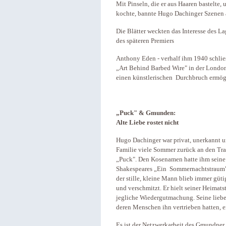
Mit Pinseln, die er aus Haaren bastelte,
kochte, bannte Hugo Dachinger Szenen 
Die Blätter weckten das Interesse des La
des späteren Premiers
Anthony Eden - verhalf ihm 1940 schliess
„Art Behind Barbed Wire" in der Londone
einen künstlerischen Durchbruch ermög
„Puck" & Gmunden:
Alte Liebe rostet nicht
Hugo Dachinger war privat, unerkannt u
Familie viele Sommer zurück an den Tr
„Puck". Den Kosenamen hatte ihm sein
Shakespeares „Ein Sommernachtstraum" u
der stille, kleine Mann blieb immer güti
und verschmitzt. Er hielt seiner Heimats
jegliche Wiedergutmachung. Seine liebe
deren Menschen ihn vertrieben hatten, 
Es ist der Netzwerkarbeit des Gmundner 